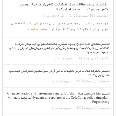
انتشار مجموعه مقالات مرکز تحقیقات کاشی‌گر در چهاردهمین
کنفرانس مهندسی معدن ایران ۱۴۰۴
چهارشنبه 30 اردیبهشت 1405
نظری وجود ندارد
چهاردهمین کنفرانس مهندسی معدن ایران به میزبانی دانشگاه صنعتی
تبریز در تاریخ ۲۷ و ۲۸ بهمن ۱۴۰۴ برگزار...
بیشتر بدانید
انتشار مقاله‌ای تحت عنوان “بهبود عملکرد جداکننده هوایی دینامیکی کارخانه
گندله‌سازی شرکت معدنی و صنعتی گل‌گهر” در نشریه روش‌های تحلیلی و عددی
در مهندسی معدن
یکشنبه 23 فروردین 1405
نظری وجود ندارد
انتشار مجموعه مقالات مرکز تحقیقات کاشی‌گر در سیزدهمین کنفرانس مهندسی
معدن ایران ۱۴۰۳
سه‌شنبه 9 اردیبهشت 1404
نظری وجود ندارد
انتشار مقاله ای تحت عنوان “Characterization and performance analysis of the
dynamic air separator of the GoleGohar pelletizing plant” در مجله Minerals
Engineering
سه‌شنبه 9 اردیبهشت 1404
نظری وجود ندارد