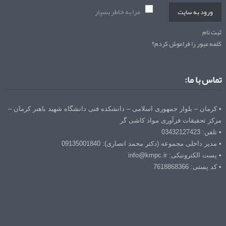
مرا به خاطر بسپار
ورود به سایت
ثبت نام
کلمه عبور را فراموش کردم؟
تماس با ما:
• کرمان – بلوار جمهوری اسلامی – دانشکده فنی دانشگاه شهید باهنر کرمان –
مرکز تحقیقات فرآوری مواد کاشی گر
• تلفن: 03432127423
• مدیر داخلی مجموعه (دکتر محمد انصاری): 09135001840
• پست الکترونیکی: info@kmpc.ir
• کد پستی: 7618868366