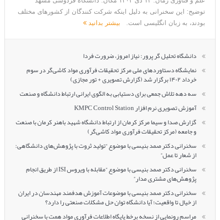
علم و فناوری زمان: ۱۳ دی ۱۴۰۲ مکان: دانشگاه فردوسی مشهد
توضیح: این سخنرانی به دلیل اینکه شرکت کنندگان از کشورهای مختلف
بودند، به زبان انگلیسی است.
بیشتر بدانید
دانشگاه تحلیل گر پرور: نیاز امروز، ضرورت فردا
نمایشگاه دستاوردهای ملی مرکز تحقیقات فرآوری مواد کاشی‌گر در سوم
خرداد ۱۴۰۲ برگزار شد (گزارش تصویری + تور مجازی)
سه دهه تلاش جمعی برای دستیابی به الگوی ایرانی ارتباط دانشگاه و صنعت
آموزش تصویری نرم افزار KMPC Control Station
گزارش صدا و سیما مرکز کرمان از ارتباط دانشگاه شهید باهنر کرمان با صنعت
و جامعه (مرکز تحقیقات فرآوری مواد کاشی‌گر)
سخنرانی دکتر صمد بنیسی با موضوع “تولید ثروت با پژوهش‌های دانشگاهی:
از شعار تا عمل”
سخنرانی دکتر صمد بنیسی با موضوع “مقابله با ویروس ISI از طریق انجام
پژوهش‌های مشتری مدار”
سخنرانی دکتر صمد بنیسی با موضوعات آموزش هدفمند مهندسان در ایران
از خیال تا واقعیت؛ آیا دانشگاه توان حل مشکلات صنعتی را دارد؟
مراسم رونمایی از نسخه برخط پایگاه اطلاعات فرآوری مواد همت با سخنرانی