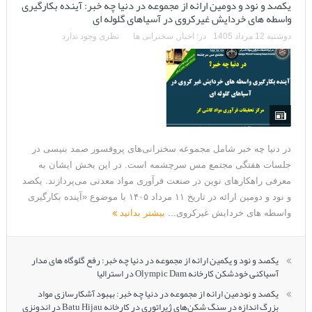
یکصد و نود و دومین ارائه از مجموعه در دنیا چه خبر: آینده بکارگیری
واسطه های خردایش غیرکروی در آسیاهای گلوله ای
دوشنبه 12 مرداد 1405
در:
اخبار
,
سخنرانی ها
نظری وجود ندارد
در دنیا چه خبر شامل مجموعه سخنرانی‌های پروفسور صمد بنیسی در
جلسات هفتگی مجتمع مس سرچشمه است. در این بخش ایشان به
معرفی راهکارهای نوین در صنعت فرآوری مواد معدنی می‌پردازند. یکصد
و نود و دومین ارائه در تاریخ ۱۱ مرداد ۱۴۰۵ با موضوع «آینده بکارگیری
واسطه های خردایش غیرکروی...
بیشتر بدانید
یکصد و نود و یکمین ارائه از مجموعه در دنیا چه خبر: رفع گلوگاه های مدار
آسیاکنی خودشکن کارخانه Olympic Dam در استرالیا
یکصد و نودمین ارائه از مجموعه در دنیا چه خبر: بهبود آشکارسازی مواد
بزرگ اندازه در سنگ شکن‌های ژیراتوری در کارخانه Batu Hijau در اندونزی