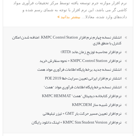
نرم افزار موازنه جرم توسعه یافته توسط مرکز تحقیقات فرآوری مواد
کاشی گر می باشد، این نرم افزار با توجه به شمای رسم شده و
داده‌های وارد شده، معادلا...
بیشتر بدانید
انتشار نسخه چهارم نرم افزار KMPC Control Station – اضافه شدن امکان
کنترل با منطق فازی
نرم افزار محاسبه توزیع زمان ماند (RTD)
نرم افزار KMPC Control Station + نحوه سفارش خرید
انتشار نسخه جدید برخط پایگاه اطلاعات فرآوری مواد همت
انتشار نرم افزار ایرانی تعیین سرایت خطا POE 2019
انتشار نسخه برخط پایگاه اطلاعات فرآوری مواد “همت”
نرم افزار کتابخانه دیجیتال “همت” KMPC HEMMAT
نرم افزار شبیه ساز KMPCDEM
نرم افزار تعیین مسیر حرکت بار GMT + تیزر تبلیغاتی
نرم افزار KMPC Sim Student Version + لینک دانلود رایگان