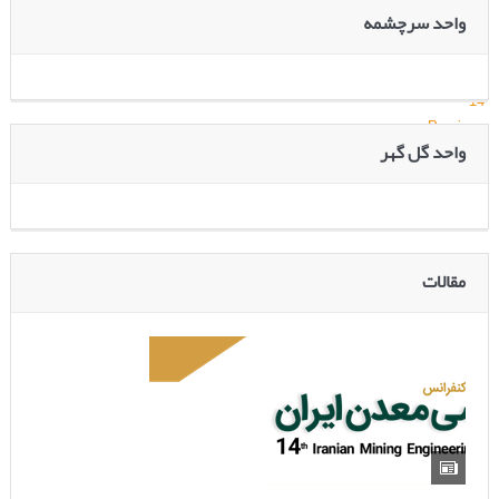
10
واحد سرچشمه
11
12
13
14
Previous
واحد گل گهر
Next
مقالات