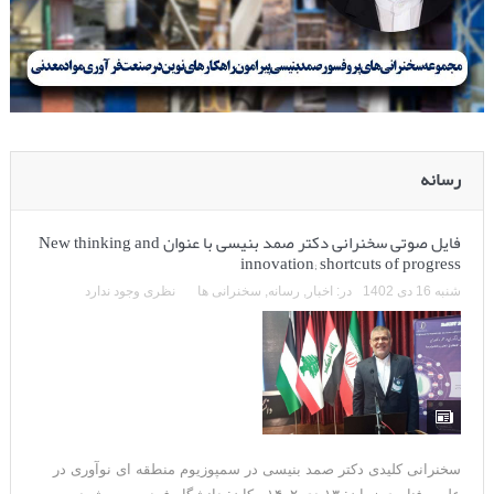
رسانه
فایل صوتی سخنرانی دکتر صمد بنیسی با عنوان New thinking and
innovation; shortcuts of progress
شنبه 16 دی 1402
در:
اخبار
,
رسانه
,
سخنرانی ها
نظری وجود ندارد
سخنرانی کلیدی دکتر صمد بنیسی در سمپوزیوم منطقه ای نوآوری در