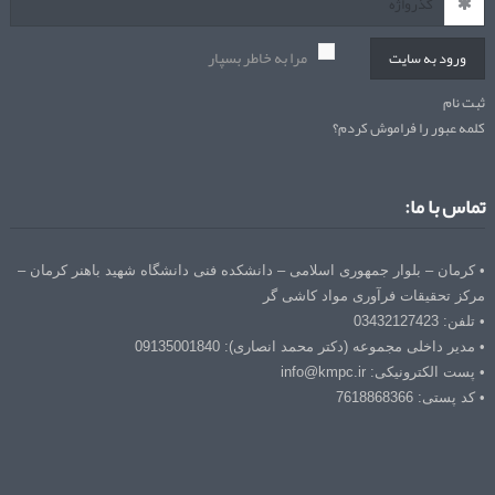
مرا به خاطر بسپار
ورود به سایت
ثبت نام
کلمه عبور را فراموش کردم؟
تماس با ما:
• کرمان – بلوار جمهوری اسلامی – دانشکده فنی دانشگاه شهید باهنر کرمان –
مرکز تحقیقات فرآوری مواد کاشی گر
• تلفن: 03432127423
• مدیر داخلی مجموعه (دکتر محمد انصاری): 09135001840
• پست الکترونیکی: info@kmpc.ir
• کد پستی: 7618868366