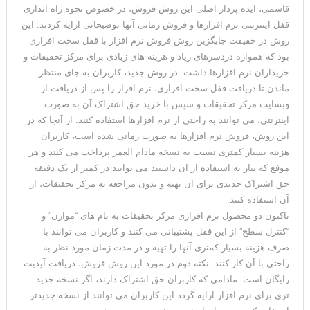
جدید فروش نرم افزارهای مرکز بود. در این جلسه، دکتر علیرضا
قاسمی، ایده پرداز اصلی این روش فروش، در خصوص نحوه راه اندازی
قفل اینترنتی نرم افزارها و فروش زمانی آنها توضیحاتی ارایه کردند. این
روش در حقیقت جایگزین روش فروش نرم افزار با قفل سخت افزاری
بود که همواره دردسرهای زیاد و هزینه های زیادی برای مرکز تحقیقات و
خریداران نرم افزارها داشت. در روش جدید، کاربران به جای منتظر
ماندن تا دریافت قفل سخت افزاری، نرم افزار را پس از دریافت از
وبسایت مرکز تحقیقات و سپس با خرید حق اشتراک آن به صورت
اینترنتی، می توانند به راحتی از نرم افزارها استفاده کنند. از آنجا که در
این روش، فروش نرم افزارها به صورت زمانی شده است، کاربران
هزینه بسیار کمتری نسبت به نسخه مادام العمر پرداخت می کنند و هر
موقع که نیاز به استفاده از آن داشتند می توانند در کمتر از یک دقیقه
حق اشتراک جدیدی برای آن تهیه و بدون مراجعه به مرکز تحقیقات، از
آن استفاده کنند.
تاکنون دو محصول نرم افزاری مرکز تحقیقات به نام های “موازن” و
“کنترل سطح” از این قفل پشتیبانی می کنند و کاربران می توانند با
صرف هزینه بسیار کمتری آنها را تهیه و در مدت زمان مورد نظر به
راحتی با آن کار کنند. نکته دوم در مورد این روش فروش، دریافت آپدیت
رایگان است. مادامی که کاربران حق اشتراک دارند، اگر نسخه جدید