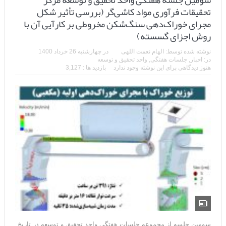
سومین جلسه هفتگی واحد تحقیق و توسعه مرکز
تحقیقات فرآوری مواد کاشی‌گر (بررسی تأثیر شکل
مجرای خوراک‌دهی سنگ‌شکن مخروطی بر کارآیی
آن با روش اجزای گسسته)
نوشته شده توسط:
الهام نعمت اللهی
در
چهارشنبه 26 خرداد 1400
در:
اخبار
,
جلسات هفتگی
,
واحد تحقیق و توسعه
هنوز دیدگاهی برای این نوشته وجود ندارد
بازدید ها : 3,127