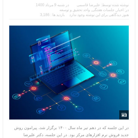
افزارها)
نوشته شده توسط:
علیرضا قاسمی
در
شنبه 9 مرداد 1400
در:
اخبار
,
جلسات هفتگی
,
واحد تحقیق و توسعه
هنوز دیدگاهی برای این نوشته وجود ندارد
بازدید ها : 3,186
در این جلسه که در دهم تیر ماه سال ۱۴۰۰ برگزار شد، پیرامون روش