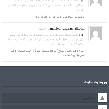
مهدی غروی
در ۱۹ اسفند
در:
انتخاب دکتر صمد بنیسی به عنوان هیات علمی برگزیده در
همکاری با جامعه و صنعت در سال ۱۴۰۴ از سوی وزارت علوم،
تحقیقات و فناوری
توفیقات استاد عزیز و گرامی روزافزون باد ...
m.talebiyazd@gmail.com
در ۱۶ بهمن
در:
جلسه هفتگی استانداردسازی فرآیندها در کارخانه گل‌گهر:
عیب یابی فرآیندی سلول‌های فلوتاسیون ومکو خطوط تولید
کنسانتره ۵، ۶ و ۷ شرکت معدنی و صنعتی گل‌گهر
سلام وقت بخیر . پی اچ آب فلوتاسیون کارگاه ( جهت استخراج
فلز ) باس بالای ۹ باشه . ...
ورود به سایت