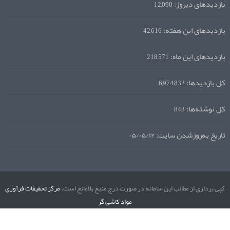
بازدیدهای دیروز:
12,090
بازدیدهای این هفته:
42,616
بازدیدهای این ماه:
218,571
کل بازدیدها:
6,974,832
کل نوشته‌ها:
843
تاریخ به‌روزشدن سایت:
۰۵/۰۵/۱۲
کپی برداری از مطالب این سامانه در صورت درج منبع بلامانع است.
مرکز تحقیقات فرآوری
مواد کاشی گر
نگارش دسکتاپ
نسخه موبایل