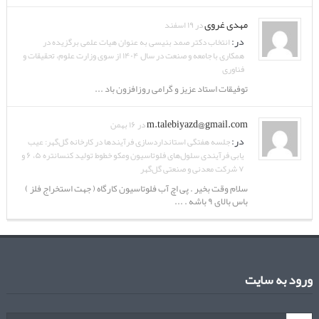
مهدی غروی
در ۱۹ اسفند
در:
انتخاب دکتر صمد بنیسی به عنوان هیات علمی برگزیده در
همکاری با جامعه و صنعت در سال ۱۴۰۴ از سوی وزارت علوم، تحقیقات و
فناوری
توفیقات استاد عزیز و گرامی روزافزون باد ...
m.talebiyazd@gmail.com
در ۱۶ بهمن
در:
جلسه هفتگی استانداردسازی فرآیندها در کارخانه گل‌گهر: عیب
یابی فرآیندی سلول‌های فلوتاسیون ومکو خطوط تولید کنسانتره ۵، ۶ و
۷ شرکت معدنی و صنعتی گل‌گهر
سلام وقت بخیر . پی اچ آب فلوتاسیون کارگاه ( جهت استخراج فلز )
باس بالای ۹ باشه . ...
ورود به سایت