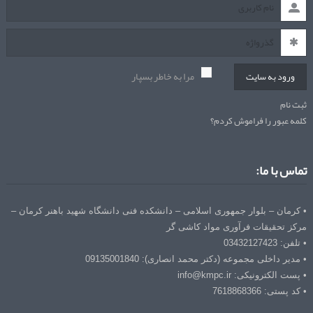
مرا به خاطر بسپار
ورود به سایت
ثبت نام
کلمه عبور را فراموش کردم؟
تماس با ما:
• کرمان – بلوار جمهوری اسلامی – دانشکده فنی دانشگاه شهید باهنر کرمان –
مرکز تحقیقات فرآوری مواد کاشی گر
• تلفن: 03432127423
• مدیر داخلی مجموعه (دکتر محمد انصاری): 09135001840
• پست الکترونیکی: info@kmpc.ir
• کد پستی: 7618868366