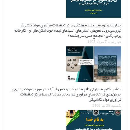
چهارصدو نودمین جلسه هفتگی مرکز تحقیقات فرآوری مواد کاشی‌گر
(بررسی روند تعویض آسترهای آسیاهای نیمه خودشکن فاز ۱ و ۲ کارخانه
پرعیارکنی ۲ مجتمع مس سرچشمه)
چهارشنبه 7 مرداد 1405
انتشار کتابچه مهارتی “آنچه که یک مهندس فرآیند در مورد نمونه‌برداری از
جریان‌های کارخانه‌های فرآوری مواد باید بداند” توسط مرکز تحقیقات
فرآوری مواد کاشی‌گر
یکشنبه 28 تیر 1405