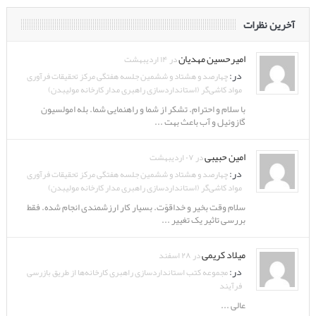
آخرین نظرات
امیرحسین مهدیان
در ۱۴ اردیبهشت
در:
چهارصد و هشتاد و ششمین جلسه هفتگی مرکز تحقیقات فرآوری
مواد کاشی‌گر (استانداردسازی راهبری مدار کارخانه مولیبدن)
با سلام و احترام. تشکر از شما و راهنمایی شما. بله امولسیون
گازوئیل و آب باعث بهت ...
امین حبیبی
در ۰۷ اردیبهشت
در:
چهارصد و هشتاد و ششمین جلسه هفتگی مرکز تحقیقات فرآوری
مواد کاشی‌گر (استانداردسازی راهبری مدار کارخانه مولیبدن)
سلام وقت بخیر و خداقوّت. بسیار کار ارزشمندی انجام شده. فقط
بررسی تاثیر یک تغییر ...
میلاد کریمی
در ۲۸ اسفند
در:
مجموعه کتب استانداردسازی راهبری کارخانه‌ها از طریق بازرسی
فرآیند
عالی ...