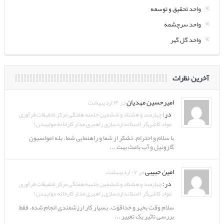
واحد تحقیق و توسعه
واحد سرچشمه
واحد گل گهر
آخرین نظرات
امیرحسین مهدیان
در ۱۴ اردیبهشت
در:
چهارصد و هشتاد و ششمین جلسه هفتگی مرکز تحقیقات فرآوری
مواد کاشی‌گر (استانداردسازی راهبری مدار کارخانه مولیبدن)
با سلام و احترام. تشکر از شما و راهنمایی شما. بله امولسیون
گازوئیل و آب باعث بهت ...
امین حبیبی
در ۰۷ اردیبهشت
در:
چهارصد و هشتاد و ششمین جلسه هفتگی مرکز تحقیقات فرآوری
مواد کاشی‌گر (استانداردسازی راهبری مدار کارخانه مولیبدن)
سلام وقت بخیر و خداقوّت. بسیار کار ارزشمندی انجام شده. فقط
بررسی تاثیر یک تغییر ...