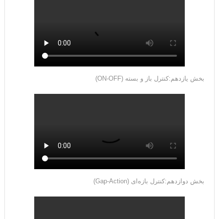
بخش یازدهم:کنترل باز و بسته (ON-OFF)
بخش دوازدهم:کنترل بازه‌ای (Gap-Action)