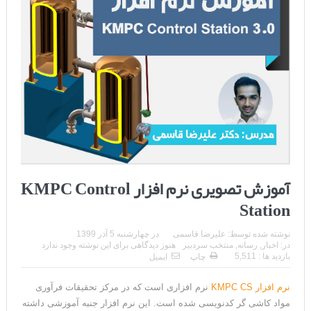
آموزش تصویری نرم افزار KMPC Control
Station
نوشته شده توسط:
علیرضا قاسمی
در
چهارشنبه 5 آذر 1399
در:
اخبار
,
رسانه
,
منتخب سردبیر
هنوز دیدگاهی برای این نوشته وجود ندارد
بازدید ها : 5,511
چاپ
ایمیل
نرم افزار KMPC CS
نرم افزاری است که در مرکز تحقیقات فرآوری
مواد کاشی گر کدنویسی شده است. این نرم افزار جنبه آموزشی داشته