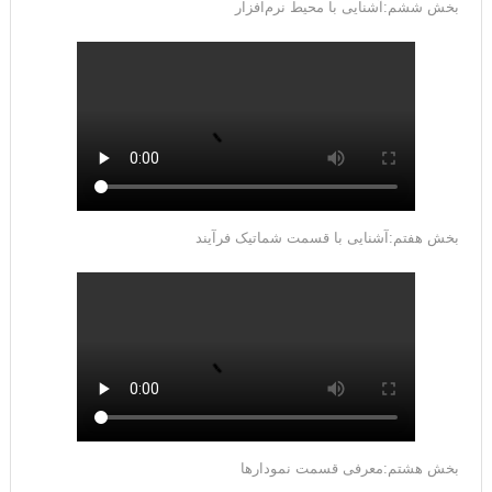
بخش ششم:آشنایی با محیط نرم‌افزار
بخش هفتم:آشنایی با قسمت شماتیک فرآیند
بخش هشتم:معرفی قسمت نمودارها