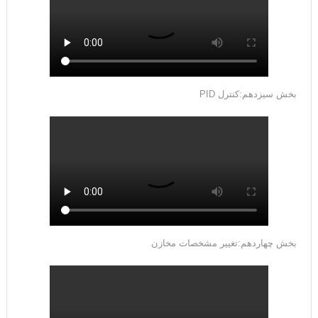
بخش سیزدهم:کنترل PID
بخش چهاردهم:تغییر مشخصات مخازن