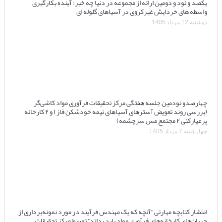
یکصد و نود و دومین ارائه از مجموعه در دنیا چه خبر: آینده بکارگیری
واسطه های خردایش غیرکروی در آسیاهای گلوله ای
دوشنبه 12 مرداد 1405
چهارصدو نودمین جلسه هفتگی مرکز تحقیقات فرآوری مواد کاشی‌گر
(بررسی روند تعویض آسترهای آسیاهای نیمه خودشکن فاز ۱ و ۲ کارخانه
پرعیارکنی ۲ مجتمع مس سرچشمه)
چهارشنبه 7 مرداد 1405
انتشار کتابچه مهارتی “آنچه که یک مهندس فرآیند در مورد نمونه‌برداری از
جریان‌های کارخانه‌های فرآوری مواد باید بداند” توسط مرکز تحقیقات