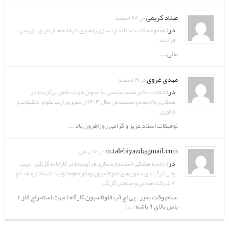
میلاد کریمی
در ۲۸ اسفند
در:
مجموعه کتب استانداردسازی راهبری کارخانه‌ها از طریق بازرسی
فرآیند
عالی ...
مهدی غروی
در ۱۹ اسفند
در:
انتخاب دکتر صمد بنیسی به عنوان هیات علمی برگزیده در
همکاری با جامعه و صنعت در سال ۱۴۰۴ از سوی وزارت علوم، تحقیقات و
فناوری
توفیقات استاد عزیز و گرامی روزافزون باد ...
m.talebiyazd@gmail.com
در ۱۶ بهمن
در:
جلسه هفتگی استانداردسازی فرآیندها در کارخانه گل‌گهر: عیب
یابی فرآیندی سلول‌های فلوتاسیون ومکو خطوط تولید کنسانتره ۵، ۶ و
۷ شرکت معدنی و صنعتی گل‌گهر
سلام وقت بخیر . پی اچ آب فلوتاسیون کارگاه ( جهت استخراج فلز )
باس بالای ۹ باشه . ...