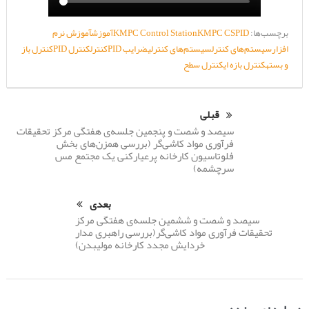
برچسب‌ها:
PID
KMPC CS
KMPC Control Station
آموزش
آموزش نرم
افزار
سیستم‌های کنترل
سیستم‌های کنترلی
ضرایب PID
کنترل
کنترل PID
کنترل باز
و بسته
کنترل بازه ای
کنترل سطح
قبلی
سیصد و شصت و پنجمین جلسه‌ی هفتگی مرکز تحقیقات
فرآوری مواد کاشی‌گر (بررسی همزن‌های بخش
فلوتاسیون کارخانه پرعیارکنی یک مجتمع مس
سرچشمه)
بعدی
سیصد و شصت و ششمین جلسه‌ی هفتگی مرکز
تحقیقات فرآوری مواد کاشی‌گر(بررسی راهبری مدار
خردایش مجدد کارخانه مولیبدن)