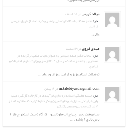
میلاد کریمی
در ۲۸ اسفند
در:
مجموعه کتب استانداردسازی راهبری کارخانه‌ها از طریق بازرسی
فرآیند
عالی ...
مهدی غروی
در ۱۹ اسفند
در:
انتخاب دکتر صمد بنیسی به عنوان هیات علمی برگزیده در
همکاری با جامعه و صنعت در سال ۱۴۰۴ از سوی وزارت علوم، تحقیقات و
فناوری
توفیقات استاد عزیز و گرامی روزافزون باد ...
m.talebiyazd@gmail.com
در ۱۶ بهمن
در:
جلسه هفتگی استانداردسازی فرآیندها در کارخانه گل‌گهر: عیب
یابی فرآیندی سلول‌های فلوتاسیون ومکو خطوط تولید کنسانتره ۵، ۶ و
۷ شرکت معدنی و صنعتی گل‌گهر
سلام وقت بخیر . پی اچ آب فلوتاسیون کارگاه ( جهت استخراج فلز )
باس بالای ۹ باشه . ...