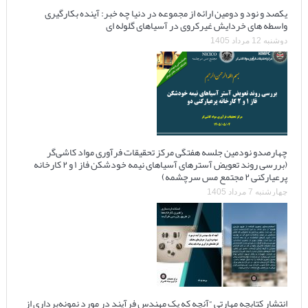
یکصد و نود و دومین ارائه از مجموعه در دنیا چه خبر: آینده بکارگیری
واسطه های خردایش غیرکروی در آسیاهای گلوله ای
دوشنبه 12 مرداد 1405
چهارصدو نودمین جلسه هفتگی مرکز تحقیقات فرآوری مواد کاشی‌گر
(بررسی روند تعویض آسترهای آسیاهای نیمه خودشکن فاز ۱ و ۲ کارخانه
پرعیارکنی ۲ مجتمع مس سرچشمه)
چهارشنبه 7 مرداد 1405
انتشار کتابچه مهارتی “آنچه که یک مهندس فرآیند در مورد نمونه‌برداری از