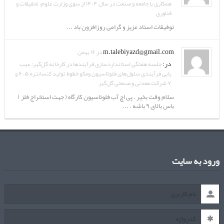
همکاری با جامعه و صنعت در سال ۱۴۰۴ از سوی وزارت علوم، تحقیقات و
فناوری
توفیقات استاد عزیز و گرامی روزافزون باد ...
m.talebiyazd@gmail.com
در ۱۶ بهمن
در:
جلسه هفتگی استانداردسازی فرآیندها در کارخانه گل‌گهر: عیب
یابی فرآیندی سلول‌های فلوتاسیون ومکو خطوط تولید کنسانتره ۵، ۶ و
۷ شرکت معدنی و صنعتی گل‌گهر
سلام وقت بخیر . پی اچ آب فلوتاسیون کارگاه ( جهت استخراج فلز )
باس بالای ۹ باشه . ...
ورود به سایت