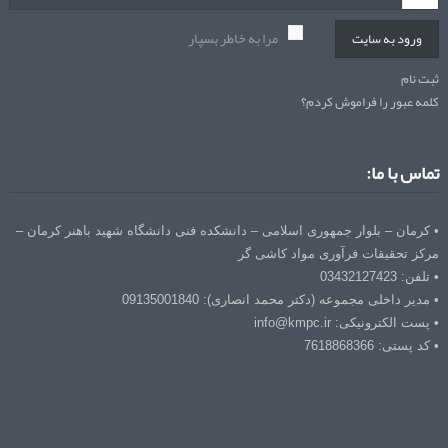
مرا به خاطر بسپار
ورود به سایت
ثبت نام
کلمه عبور را فراموش کردم؟
تماس با ما:
• کرمان – بلوار جمهوری اسلامی – دانشکده فنی دانشگاه شهید باهنر کرمان –
مرکز تحقیقات فرآوری مواد کاشی گر
• تلفن: 03432127423
• مدیر داخلی مجموعه (دکتر محمد انصاری): 09135001840
• پست الکترونیکی: info@kmpc.ir
• کد پستی: 7618868366