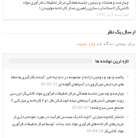
چهارصد و هشتاد و نهمین جلسه هفتگی مرکز تحقیقات فرآوری مواد
کاشی‌گر (استانداردسازی راهبری مدار کارخانه مولیبدن)
چهارشنبه 3 تیر 1405
ارسال یک نظر
برای نوشتن دیدگاه باید
وارد بشوید
.
تازه ترین نوشته ها
یکصد و نود و دومین ارائه از مجموعه در دنیا چه خبر: آینده بکارگیری واسطه
های خردایش غیرکروی در آسیاهای گلوله ای
05/05/12
چهارصدو نودمین جلسه هفتگی مرکز تحقیقات فرآوری مواد کاشی‌گر (بررسی
روند تعویض آسترهای آسیاهای نیمه خودشکن فاز ۱ و ۲ کارخانه پرعیارکنی ۲
مجتمع مس سرچشمه)
05/05/07
انتشار کتابچه مهارتی “آنچه که یک مهندس فرآیند در مورد نمونه‌برداری از
جریان‌های کارخانه‌های فرآوری مواد باید بداند” توسط مرکز تحقیقات فرآوری
مواد کاشی‌گر
05/04/28