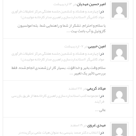
امیرحسین مهدیان
در ۱۴ اردیبهشت
در:
چهارصد و هشتاد و ششمین جلسه هفتگی مرکز تحقیقات فرآوری
مواد کاشی‌گر (استانداردسازی راهبری مدار کارخانه مولیبدن)
با سلام و احترام. تشکر از شما و راهنمایی شما. بله امولسیون
گازوئیل و آب باعث بهت ...
امین حبیبی
در ۰۷ اردیبهشت
در:
چهارصد و هشتاد و ششمین جلسه هفتگی مرکز تحقیقات فرآوری
مواد کاشی‌گر (استانداردسازی راهبری مدار کارخانه مولیبدن)
سلام وقت بخیر و خداقوّت. بسیار کار ارزشمندی انجام شده. فقط
بررسی تاثیر یک تغییر ...
میلاد کریمی
در ۲۸ اسفند
در:
مجموعه کتب استانداردسازی راهبری کارخانه‌ها از طریق بازرسی
فرآیند
عالی ...
مهدی غروی
در ۱۹ اسفند
در:
انتخاب دکتر صمد بنیسی به عنوان هیات علمی برگزیده در