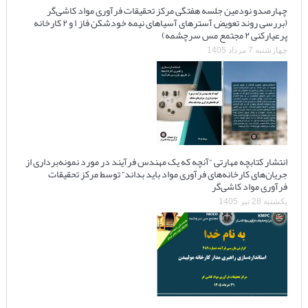
چهارصدو نودمین جلسه هفتگی مرکز تحقیقات فرآوری مواد کاشی‌گر
(بررسی روند تعویض آسترهای آسیاهای نیمه خودشکن فاز ۱ و ۲ کارخانه
پرعیارکنی ۲ مجتمع مس سرچشمه)
چهارشنبه 7 مرداد 1405
انتشار کتابچه مهارتی “آنچه که یک مهندس فرآیند در مورد نمونه‌برداری از
جریان‌های کارخانه‌های فرآوری مواد باید بداند” توسط مرکز تحقیقات
فرآوری مواد کاشی‌گر
یکشنبه 28 تیر 1405