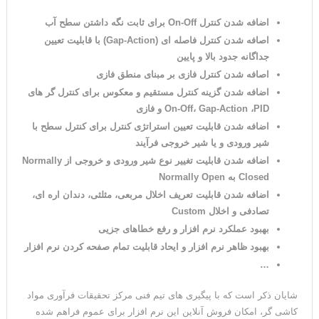
اضافه شدن کنترل On-Off برای ثابت نگه داشتن سطح آب
اصافه شدن کنترل فاصله ای (Gap-Action) با قابلیت تعیین
جداگانه جدود بالا و پایین
اصافه شدن کنترل فازی بر مبنای منطق فازی
اضافه شدن گزینه کنترل مستقیم و معکوس برای کنترل گر های
On-Off، Gap-Action ،PID و فازی
اضافه شدن قابلیت تعیین استراتژی کنترل برای کنترل سطح با
شیر ورودی و یا شیر خروجی فرآیند
اضافه شدن قابلیت تغییر نوع شیر ورودی و خروجی از Normally
Closed به Normally Open
اضافه شدن قابلیت تعریف اخلال مربعی، مثلثی، دندان اره ای،
تصادفی و اخلال Custom
بهبود عملکرد نرم افزار و رفع خطاهای جزیی
بهبود ظاهر نرم افزار و ایحاد قابلیت تمام صفحه کردن نرم افزار
…
شایان ذکر است که با پیگیری های تیم فنی مرکز تحقیقات فرآوری مواد
کاشی گر، امکان فروش آنلاین این نرم افزار برای عموم فراهم شده