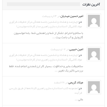
آخرین نظرات
امیرحسین مهدیان
در ۱۴ اردیبهشت
در:
چهارصد و هشتاد و ششمین جلسه هفتگی مرکز تحقیقات فرآوری
مواد کاشی‌گر (استانداردسازی راهبری مدار کارخانه مولیبدن)
با سلام و احترام. تشکر از شما و راهنمایی شما. بله امولسیون
گازوئیل و آب باعث بهت ...
امین حبیبی
در ۰۷ اردیبهشت
در:
چهارصد و هشتاد و ششمین جلسه هفتگی مرکز تحقیقات فرآوری
مواد کاشی‌گر (استانداردسازی راهبری مدار کارخانه مولیبدن)
سلام وقت بخیر و خداقوّت. بسیار کار ارزشمندی انجام شده. فقط
بررسی تاثیر یک تغییر ...
میلاد کریمی
در ۲۸ اسفند
در:
مجموعه کتب استانداردسازی راهبری کارخانه‌ها از طریق بازرسی
فرآیند
عالی ...