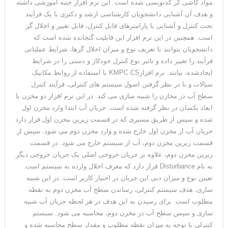
مواد کاشی گر کدنویسی شده است. این نرم افزار جنبه آموزشی داشته
و هدف آن آشنایی دانشجویان کارشناسی ارشد و دکتری با یک فرآیند
تحت کنترل و آشنایی با پارامترهای قابل کنترل، قابل تغییر و اخلال گر
است. همچنین در این نرم افزار این قابلیت گنجانده شده است که
دانشجویان بتوانند با تعریف نوع و میزان اخلال گرها، شرایط عملیاتی
فرآیند را تغییر داده و تاثیر نوع کنترل خودکار و دستی را در شرایط
ایجادشده، بیابند. نرم افزارKMPC CS با استفاده از روابط مکانیک
سیالات و با در نظر گرفتن اصول سیستم های کنترلی، فرآیند کنترل
سطح آب در مخازن را شبیه سازی می کند. در این نرم افزار دو مخزن با
ابعاد یکسان در نظر گرفته شده است. جریان آب ابتدا وارد مخزن اول
شده و سپس از طریق مسیری که در قسمت زیرین مخزن اول قرار دارد
جریان آب از مخزن اول خارج شده و وارد مخزن دوم می شود. سپس از
قسمت زیرین مخزن دوم، آب از سیستم خارج می شود. در قسمت
زیرین مخزن دوم، علاوه بر جریان خروجی اصلی یک جریان خروجی دیگر
به نام Disturbance قرار دارد که معرف اخلال وارده به سیستم است.
تعیین نوع و میزان دبی این جریان در اختیار کاربر است. در این شبیه
سازی، هدف سیستم کنترلی، رساندن سطح آب مخزن دوم به نقطه
مطلوب است. برای رسیدن به این هدف در هر لحظه جریان آب شبیه
سازی و سپس سطح آب در مخزن دوم، محاسبه می شود. سیستم
کنترلی با توجه به میزان نقطه مطلوب و مقدار سطح محاسبه شده و