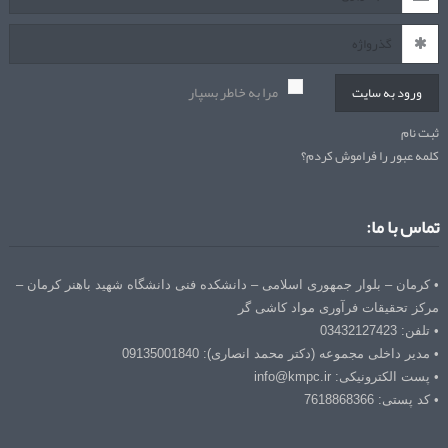
مرا به خاطر بسپار
ورود به سایت
ثبت نام
کلمه عبور را فراموش کردم؟
تماس با ما:
• کرمان – بلوار جمهوری اسلامی – دانشکده فنی دانشگاه شهید باهنر کرمان –
مرکز تحقیقات فرآوری مواد کاشی گر
• تلفن: 03432127423
• مدیر داخلی مجموعه (دکتر محمد انصاری): 09135001840
• پست الکترونیکی: info@kmpc.ir
• کد پستی: 7618868366