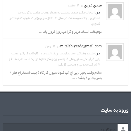
مهدی غروی
در ۱۹ اسفند
در:
انتخاب دکتر صمد بنیسی به عنوان هیات علمی برگزیده در
همکاری با جامعه و صنعت در سال ۱۴۰۴ از سوی وزارت علوم، تحقیقات و
فناوری
توفیقات استاد عزیز و گرامی روزافزون باد ...
m.talebiyazd@gmail.com
در ۱۶ بهمن
در:
جلسه هفتگی استانداردسازی فرآیندها در کارخانه گل‌گهر: عیب
یابی فرآیندی سلول‌های فلوتاسیون ومکو خطوط تولید کنسانتره ۵، ۶ و
۷ شرکت معدنی و صنعتی گل‌گهر
سلام وقت بخیر . پی اچ آب فلوتاسیون کارگاه ( جهت استخراج فلز )
باس بالای ۹ باشه . ...
ورود به سایت