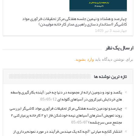
چهارصد و هشتاد و نهمین جلسه هفتگی مرکز تحقیقات فرآوری مواد
کاشی‌گر (استانداردسازی راهبری مدار کارخانه مولیبدن)
چهارشنبه 3 تیر 1405
ارسال یک نظر
برای نوشتن دیدگاه باید
وارد بشوید
.
تازه ترین نوشته ها
یکصد و نود و دومین ارائه از مجموعه در دنیا چه خبر: آینده بکارگیری واسطه
های خردایش غیرکروی در آسیاهای گلوله ای
05/05/12
چهارصدو نودمین جلسه هفتگی مرکز تحقیقات فرآوری مواد کاشی‌گر (بررسی
روند تعویض آسترهای آسیاهای نیمه خودشکن فاز ۱ و ۲ کارخانه پرعیارکنی ۲
مجتمع مس سرچشمه)
05/05/07
انتشار کتابچه مهارتی “آنچه که یک مهندس فرآیند در مورد نمونه‌برداری از