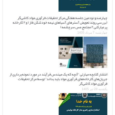
چهارصدو نودمین جلسه هفتگی مرکز تحقیقات فرآوری مواد کاشی‌گر
(بررسی روند تعویض آسترهای آسیاهای نیمه خودشکن فاز ۱ و ۲ کارخانه
پرعیارکنی ۲ مجتمع مس سرچشمه)
چهارشنبه 7 مرداد 1405
انتشار کتابچه مهارتی “آنچه که یک مهندس فرآیند در مورد نمونه‌برداری از
جریان‌های کارخانه‌های فرآوری مواد باید بداند” توسط مرکز تحقیقات
فرآوری مواد کاشی‌گر
یکشنبه 28 تیر 1405