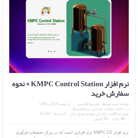
نرم افزار KMPC Control Station + نحوه
سفارش خرید
نوشته شده توسط:
علیرضا قاسمی
در
شنبه 16 آذر 1398
در:
اخبار
,
منتخب سردبیر
,
نرم افزارها
هنوز دیدگاهی برای این نوشته وجود ندارد
بازدید ها : 10,557
چاپ
ایمیل
نرم افزار KMPC CS نرم افزاری است که در مرکز تحقیقات فرآوری