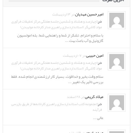
امیرحسین مهدیان
در ۱۴ اردیبهشت
در:
چهارصد و هشتاد و ششمین جلسه هفتگی مرکز تحقیقات فرآوری
مواد کاشی‌گر (استانداردسازی راهبری مدار کارخانه مولیبدن)
با سلام و احترام. تشکر از شما و راهنمایی شما. بله امولسیون
گازوئیل و آب باعث بهت ...
امین حبیبی
در ۰۷ اردیبهشت
در:
چهارصد و هشتاد و ششمین جلسه هفتگی مرکز تحقیقات فرآوری
مواد کاشی‌گر (استانداردسازی راهبری مدار کارخانه مولیبدن)
سلام وقت بخیر و خداقوّت. بسیار کار ارزشمندی انجام شده. فقط
بررسی تاثیر یک تغییر ...
میلاد کریمی
در ۲۸ اسفند
در:
مجموعه کتب استانداردسازی راهبری کارخانه‌ها از طریق بازرسی
فرآیند
عالی ...
مهدی غروی
در ۱۹ اسفند