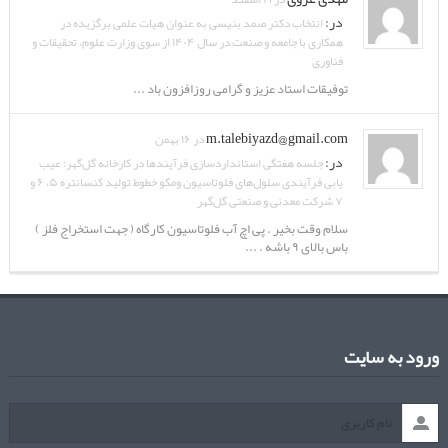
در:
انتخاب دکتر صمد بنیسی به عنوان هیات علمی برگزیده در
همکاری با جامعه و صنعت در سال ۱۴۰۴ از سوی وزارت علوم، تحقیقات و
فناوری
توفیقات استاد عزیز و گرامی روزافزون باد ...
m.talebiyazd@gmail.com
در ۱۶ بهمن
در:
جلسه هفتگی استانداردسازی فرآیندها در کارخانه گل‌گهر: عیب
یابی فرآیندی سلول‌های فلوتاسیون ومکو خطوط تولید کنسانتره ۵، ۶ و
۷ شرکت معدنی و صنعتی گل‌گهر
سلام وقت بخیر . پی اچ آب فلوتاسیون کارگاه ( جهت استخراج فلز )
باس بالای ۹ باشه . ...
ورود به سایت