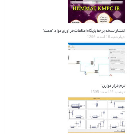
انتشار نسخه برخط پایگاه اطلاعات فرآوری مواد “همت”
چهارشنبه 16 اسفند 1396
نرم‌افزار موازن
دوشنبه 23 اسفند 1395