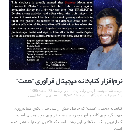
نرم‌افزار کتابخانه دیجیتال فرآوری “همت”
نوشته شده توسط:
آرمین ولی زاده
در
دوشنبه 23 اسفند 1395
در:
تجهیزات
4 دیدگاه
بازدید ها : 8,545
چاپ
ایمیل
کتابخانه دیجیتال “همت” که حاصل بیش از سی سال تلاش شبانه‌روزی
جهت گردآوری کلیه منابع موجود در زمینه فرآوری مواد معدنی است،
کامل‌ترین بانک اطلاعاتی این رشته است که تاکنون در دنیا منتشر شده
است.