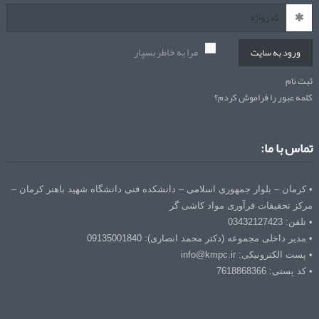
مرا به خاطر بسپار
ورود به سایت
ثبت نام
کلمه عبور را فراموش کردم؟
تماس با ما:
• کرمان – بلوار جمهوری اسلامی – دانشکده فنی دانشگاه شهید باهنر کرمان –
مرکز تحقیقات فرآوری مواد کاشی گر
• تلفن: 03432127423
• مدیر داخلی مجموعه (دکتر محمد انصاری): 09135001840
• پست الکترونیکی: info@kmpc.ir
• کد پستی: 7618868366