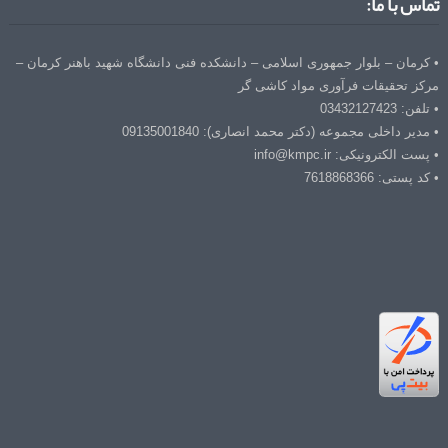
تماس با ما:
• کرمان – بلوار جمهوری اسلامی – دانشکده فنی دانشگاه شهید باهنر کرمان –
مرکز تحقیقات فرآوری مواد کاشی گر
• تلفن: 03432127423
• مدیر داخلی مجموعه (دکتر محمد انصاری): 09135001840
• پست الکترونیکی: info@kmpc.ir
• کد پستی: 7618868366