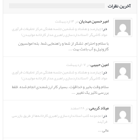
آخرین نظرات
امیرحسین مهدیان
در ۱۴ اردیبهشت
در:
چهارصد و هشتاد و ششمین جلسه هفتگی مرکز تحقیقات فرآوری
مواد کاشی‌گر (استانداردسازی راهبری مدار کارخانه مولیبدن)
با سلام و احترام. تشکر از شما و راهنمایی شما. بله امولسیون
گازوئیل و آب باعث بهت ...
امین حبیبی
در ۰۷ اردیبهشت
در:
چهارصد و هشتاد و ششمین جلسه هفتگی مرکز تحقیقات فرآوری
مواد کاشی‌گر (استانداردسازی راهبری مدار کارخانه مولیبدن)
سلام وقت بخیر و خداقوّت. بسیار کار ارزشمندی انجام شده. فقط
بررسی تاثیر یک تغییر ...
میلاد کریمی
در ۲۸ اسفند
در:
مجموعه کتب استانداردسازی راهبری کارخانه‌ها از طریق بازرسی
فرآیند
عالی ...