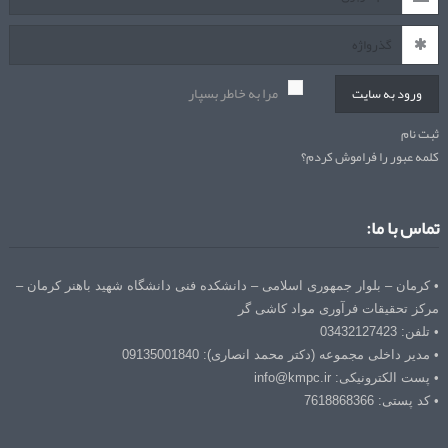
مرا به خاطر بسپار
ورود به سایت
ثبت نام
کلمه عبور را فراموش کردم؟
تماس با ما:
• کرمان – بلوار جمهوری اسلامی – دانشکده فنی دانشگاه شهید باهنر کرمان –
مرکز تحقیقات فرآوری مواد کاشی گر
• تلفن: 03432127423
• مدیر داخلی مجموعه (دکتر محمد انصاری): 09135001840
• پست الکترونیکی: info@kmpc.ir
• کد پستی: 7618868366