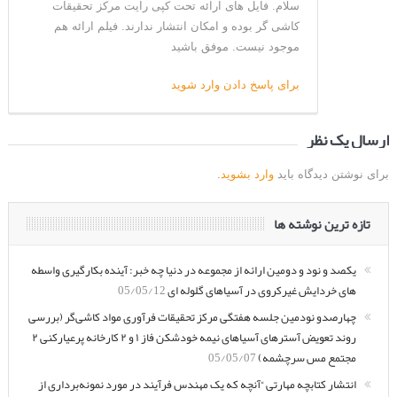
سلام. فایل های ارائه تحت کپی رایت مرکز تحقیقات
کاشی گر بوده و امکان انتشار ندارند. فیلم ارائه هم
موجود نیست. موفق باشید
برای پاسخ دادن وارد شوید
ارسال یک نظر
برای نوشتن دیدگاه باید
وارد بشوید
.
تازه ترین نوشته ها
یکصد و نود و دومین ارائه از مجموعه در دنیا چه خبر: آینده بکارگیری واسطه
های خردایش غیرکروی در آسیاهای گلوله ای
05/05/12
چهارصدو نودمین جلسه هفتگی مرکز تحقیقات فرآوری مواد کاشی‌گر (بررسی
روند تعویض آسترهای آسیاهای نیمه خودشکن فاز ۱ و ۲ کارخانه پرعیارکنی ۲
مجتمع مس سرچشمه)
05/05/07
انتشار کتابچه مهارتی “آنچه که یک مهندس فرآیند در مورد نمونه‌برداری از