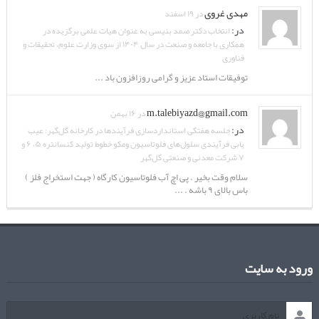
مهدی غروی
در ۱۹ اسفند
در:
انتخاب دکتر صمد بنیسی به عنوان هیات علمی برگزیده در
همکاری با جامعه و صنعت در سال ۱۴۰۴ از سوی وزارت علوم، تحقیقات و
فناوری
توفیقات استاد عزیز و گرامی روزافزون باد ...
m.talebiyazd@gmail.com
در ۱۶ بهمن
در:
جلسه هفتگی استانداردسازی فرآیندها در کارخانه گل‌گهر: عیب
یابی فرآیندی سلول‌های فلوتاسیون ومکو خطوط تولید کنسانتره ۵، ۶ و
۷ شرکت معدنی و صنعتی گل‌گهر
سلام وقت بخیر . پی اچ آب فلوتاسیون کارگاه ( جهت استخراج فلز )
باس بالای ۹ باشه . ...
ورود به سایت