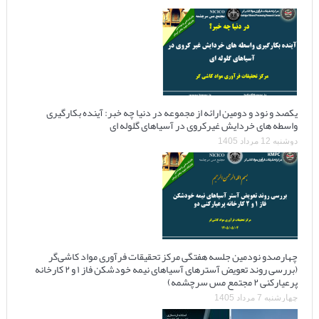
یکصد و نود و دومین ارائه از مجموعه در دنیا چه خبر: آینده بکارگیری
واسطه های خردایش غیرکروی در آسیاهای گلوله ای
دوشنبه 12 مرداد 1405
چهارصدو نودمین جلسه هفتگی مرکز تحقیقات فرآوری مواد کاشی‌گر
(بررسی روند تعویض آسترهای آسیاهای نیمه خودشکن فاز ۱ و ۲ کارخانه
پرعیارکنی ۲ مجتمع مس سرچشمه)
چهارشنبه 7 مرداد 1405