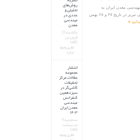
نشریه
روش‌های
هندسی معدن ایران به
تحلیلی و
عددی در
میزبانی دانشگاه صنعتی تبریز در تاریخ ۲۷ و ۲۸ بهمن
مهندسی
دانید
معدن
یکشنبه 23
فروردین
1405
نظری وجود
ندارد
انتشار
مجموعه
مقالات مرکز
تحقیقات
کاشی‌گر در
سیزدهمین
کنفرانس
مهندسی
معدن ایران
۱۴۰۳
سه‌شنبه 9
اردیبهشت
1404
نظری وجود
ندارد