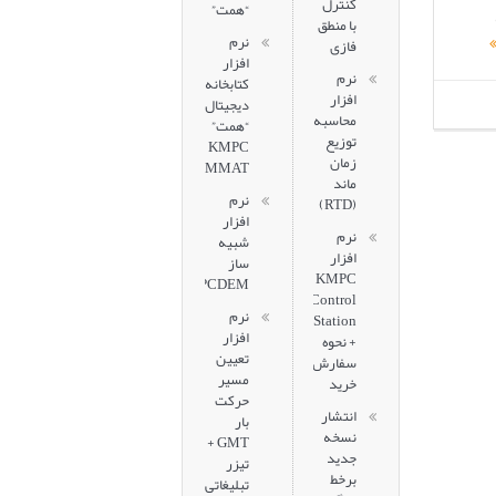
کنترل
“همت”
با منطق
نرم
فازی
افزار
نرم
کتابخانه
افزار
دیجیتال
محاسبه
“همت”
توزیع
KMPC
زمان
HEMMAT
ماند
نرم
(RTD)
افزار
نرم
شبیه
افزار
ساز
KMPC
KMPCDEM
Control
نرم
Station
افزار
+ نحوه
تعیین
سفارش
مسیر
خرید
حرکت
انتشار
بار
نسخه
GMT +
جدید
تیزر
برخط
تبلیغاتی