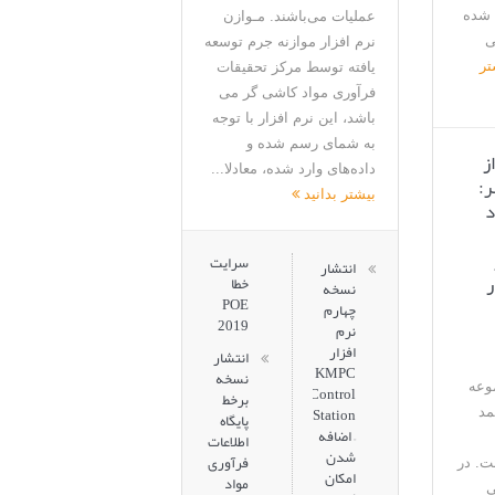
 شده
عملیات می‌باشند. مـوازن
ی
نرم افزار موازنه جرم توسعه
تر
یافته توسط مرکز تحقیقات
فرآوری مواد کاشی گر می
باشد، این نرم افزار با توجه
به شمای رسم شده و
ز
داده‌های وارد شده، معادلا...
ر:
بیشتر بدانید
د
سرایت
انتشار
Batu  در
خطا
نسخه
POE
چهارم
2019
نرم
افزار
انتشار
KMPC
نسخه
وعه
Control
برخط
Station
مد
پایگاه
– اضافه
اطلاعات
شدن
فرآوری
. در
امکان
مواد
ی