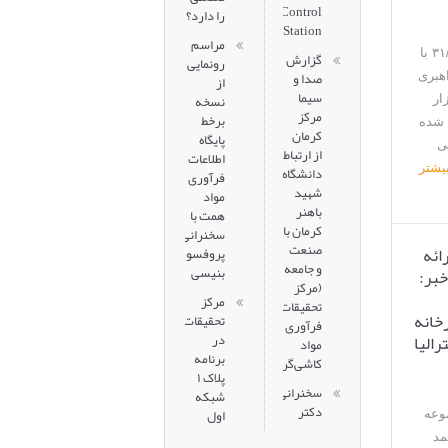
Control
را دارد؟
Station
مراسم
این جلسه مورخ ۳۱/۰۳/۱۴۰۵ با
گزارش
رونمایی
صدا و
هبری
از
سیما
نسخه
ار
مرکز
برخط
 شده
کرمان
پایگاه
ی
از ارتباط
اطلاعات
یشتر
دانشگاه
فرآوری
شهید
مواد
باهنر
همت با
کرمان با
سخنرانی
صنعت
ائه
پروفسور
و جامعه
خبر:
بنیسی
(مرکز
مرکز
تحقیقات
خانه
تحقیقات
فرآوری
در
مواد
برنامه
کاشی‌گر)
پلاک ۱
سخنرانی
شبکه
دکتر
اول
وعه
مد