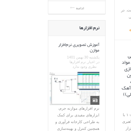
ادامه
. در
ی
نرم افزارها
آموزش تصویری نرم‌افزار
موازن
ی
یکشنبه 30 بهمن 1401
مواد
در:
اخبار
,
نرم افزارها
ازی
نظری وجود ندارد
ن
آهک
لی))
نرم افزارهای موازنه جرم،
این جلسه مورخ ۱۰/۰۳/۱۴۰۵ با
ابزارهای مفیدی برای کمک
هبری
به طراحی کارخانه فرآوری و
زار
همچنین کنترل و بهینه‌سازی