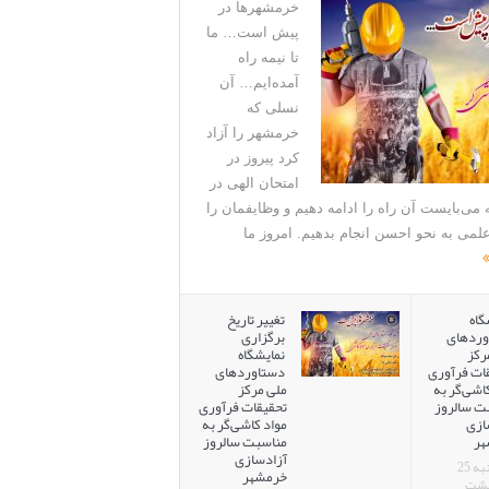
خرمشهرها در
پیش است… ما
تا نیمه راه
آمده‌ایم… آن
نسلی که
خرمشهر را آزاد
کرد پیروز در
امتحان الهی در
 می‌بایست آن راه را ادامه دهیم و وظایفمان را
لمی به نحو احسن انجام بدهیم. امروز ما
گاه
تغییر تاریخ
وردهای
برگزاری
رکز
نمایشگاه
ات فرآوری
دستاوردهای
اشی‌گر به
ملی مرکز
ت سالروز
تحقیقات فرآوری
ازی
مواد کاشی‌گر به
هر
مناسبت سالروز
آزادسازی
سه‌شنبه 25
خرمشهر
هشت