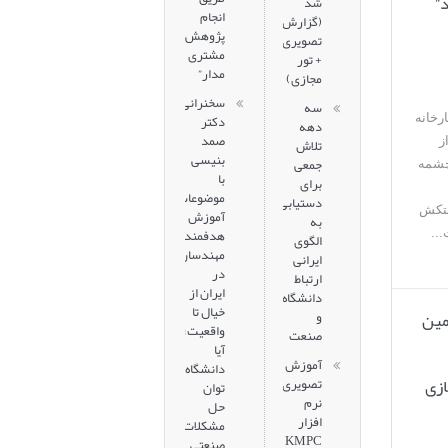
”
شد
انجام
(گزارش
پژوهش‌های
تصویری
مشتری
+ تور
مدار”
مجازی)
سخنرانی
سه
دکتر
رخانه
دهه
صمد
ز
تلاش
بنیسی
جمعی
سرچشمه
با
برای
موضوعات
دستیابی
متکش
آموزش
به
هدفمند
..
الگوی
مهندسان
ایرانی
در
ارتباط
ایران از
دانشگاه
خیال تا
مین
و
واقعیت؛
صنعت
آیا
آموزش
دانشگاه
ازی
تصویری
توان
نرم
حل
افزار
مشکلات
KMPC
صنعتی