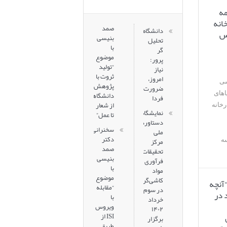
مه
 و ۲ کارخانه
صمد
دانشگاه
ع مس
بنیسی
تحلیل
با
گر
موضوع
پرور:
“تولید
نیاز
ثروت با
امروز،
سی
پژوهش‌های
ضرورت
اهای
دانشگاهی:
فردا
از شعار
کن فاز ۱ و ۲ کارخانه
نمایشگاه
تا عمل”
دستاوردهای
سخنرانی
ملی
دکتر
مرکز
ه
صمد
تحقیقات
بنیسی
فرآوری
با
مواد
موضوع
کاشی‌گر
“آنچه
“مقابله
در سوم
 در
با
خرداد
ویروس
۱۴۰۲
ISI از
برگزار
طریق