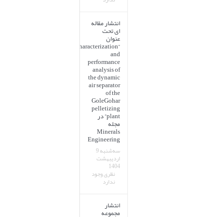
انتشار مقاله
ای تحت
عنوان
“Characterization
and
performance
analysis of
the dynamic
air separator
of the
GoleGohar
pelletizing
plant” در
مجله
Minerals
Engineering
سه‌شنبه 9
اردیبهشت
1404
نظری وجود
ندارد
انتشار
مجموعه