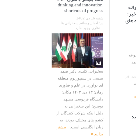
thinking and innovation;
ائه
shortcuts of progress
خبر:
 های
شنبه 16 دی 1402
در:
اخبار
,
رسانه
,
سخنرانی ها
نظری وجود ندارد
وعه
مد
سخنرانی کلیدی دکتر صمد
. در
بنیسی در سمپوزیوم منطقه
ی
ای نوآوری در علم و فناوری
زمان: ۱۳ دی ۱۴۰۲ مکان:
دانشگاه فردوسی مشهد
توضیح: این سخنرانی به
دلیل اینکه شرکت کنندگان از
ه
کشورهای مختلف بودند، به
زبان انگلیسی است.
بیشتر
بدانید