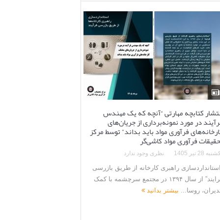
ویرای
سوم
دوره
دوجلد
کتاب
مسائل
کاربرد
فرآوری
مواد
معدنی
به
چاپ
هفتم
نتشار کتابچه مهارتی “آنچه که یک مهندس
رسید
آیند در مورد نمونه‌برداری از جریان‌های
شنبه
نظری
ارخانه‌های فرآوری مواد باید بداند” توسط مرکز
8 آذر
وجود
حقیقات فرآوری مواد کاشی‌گر
1404
ندارد
نبه 28 تیر 1405
نظری وجود ندارد
استانداردسازی راهبری کارخانه از طریق بازرسی
ویرای
سوم
فرایند” از سال ۱۳۹۴ در مجتمع سرچشمه با کمک
دوره
دیران، روسا...
بیشتر بدانید
دوجلد
کتاب
مسائل
کاربرد