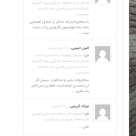
هفتگی مرکز تحقیقات فرآوری مواد کاشی‌گر
(استانداردسازی راهبری مدار کارخانه
مولیبدن)
با سلام و احترام. تشکر از شما و راهنمایی
شما. بله امولسیون گازوئیل و آب باعث
بهت ...
امین حبیبی
در ۰۷ اردیبهشت
در:
چهارصد و هشتاد و ششمین جلسه
هفتگی مرکز تحقیقات فرآوری مواد کاشی‌گر
(استانداردسازی راهبری مدار کارخانه
مولیبدن)
سلام وقت بخیر و خداقوّت. بسیار کار
ارزشمندی انجام شده. فقط بررسی تاثیر
یک تغییر ...
میلاد کریمی
در ۲۸ اسفند
در:
مجموعه کتب استانداردسازی راهبری
کارخانه‌ها از طریق بازرسی فرآیند
عالی ...