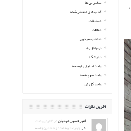
سخنرانی ها
ر
کتاب های منتشر شده
مسابقات
مقالات
منتخب سردبیر
نرم افزارها
نمایشگاه
واحد تحقیق و توسعه
واحد سرچشمه
واحد گل گهر
آخرین نظرات
امیرحسین مهدیان
در ۱۴ اردیبهشت
در:
چهارصد و هشتاد و ششمین جلسه