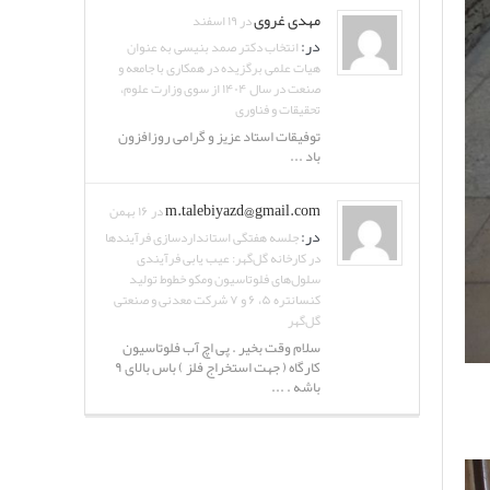
مهدی غروی
در ۱۹ اسفند
در:
انتخاب دکتر صمد بنیسی به عنوان
هیات علمی برگزیده در همکاری با جامعه و
صنعت در سال ۱۴۰۴ از سوی وزارت علوم،
تحقیقات و فناوری
توفیقات استاد عزیز و گرامی روزافزون
باد ...
m.talebiyazd@gmail.com
در ۱۶ بهمن
در:
جلسه هفتگی استانداردسازی فرآیندها
در کارخانه گل‌گهر: عیب یابی فرآیندی
سلول‌های فلوتاسیون ومکو خطوط تولید
کنسانتره ۵، ۶ و ۷ شرکت معدنی و صنعتی
گل‌گهر
سلام وقت بخیر . پی اچ آب فلوتاسیون
کارگاه ( جهت استخراج فلز ) باس بالای ۹
باشه . ...