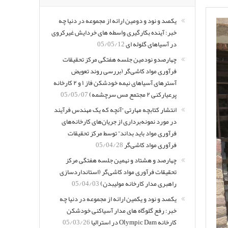
یکصد و نود و دومین ارائه از مجموعه در دنیا چه
خبر: آینده بکارگیری واسطه های خردایش غیرکروی
در آسیاهای گلوله ای
05/05/12
چهارصدو نودمین جلسه هفتگی مرکز تحقیقات
فرآوری مواد کاشی‌گر (بررسی روند تعویض
آسترهای آسیاهای نیمه خودشکن فاز ۱ و ۲ کارخانه
پرعیارکنی ۲ مجتمع مس سرچشمه)
05/05/07
انتشار کتابچه مهارتی “آنچه که یک مهندس فرآیند
در مورد نمونه‌برداری از جریان‌های کارخانه‌های
فرآوری مواد باید بداند” توسط مرکز تحقیقات
فرآوری مواد کاشی‌گر
05/04/28
چهارصد و هشتاد و نهمین جلسه هفتگی مرکز
تحقیقات فرآوری مواد کاشی‌گر (استانداردسازی
راهبری مدار کارخانه مولیبدن)
05/04/03
یکصد و نود و یکمین ارائه از مجموعه در دنیا چه
خبر: رفع گلوگاه های مدار آسیاکنی خودشکن
کارخانه Olympic Dam در استرالیا
05/03/26