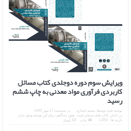
ویرایش سوم دوره دوجلدی کتاب مسائل
کاربردی فرآوری مواد معدنی به چاپ ششم
رسید
نوشته شده توسط:
محمد انصاری
در
سه‌شنبه 17 مهر 1403
در:
اخبار
,
کتاب های منتشر شده
هنوز دیدگاهی برای این نوشته وجود ندارد
بازدید ها : 1,854
چاپ
ایمیل