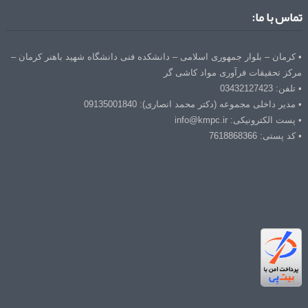
تماس با ما:
• کرمان – بلوار جمهوری اسلامی – دانشکده فنی دانشگاه شهید باهنر کرمان –
مرکز تحقیقات فرآوری مواد کاشی گر
• تلفن: 03432127423
• مدیر داخلی مجموعه (دکتر محمد انصاری): 09135001840
• پست الکترونیکی: info@kmpc.ir
• کد پستی: 7618868366