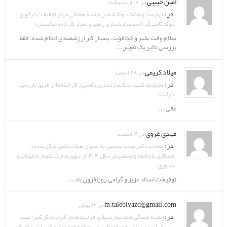
امین حبیبی
در ۰۷ اردیبهشت
در:
چهارصد و هشتاد و ششمین جلسه هفتگی مرکز تحقیقات فرآوری
مواد کاشی‌گر (استانداردسازی راهبری مدار کارخانه مولیبدن)
سلام وقت بخیر و خداقوّت. بسیار کار ارزشمندی انجام شده. فقط
بررسی تاثیر یک تغییر ...
میلاد کریمی
در ۲۸ اسفند
در:
مجموعه کتب استانداردسازی راهبری کارخانه‌ها از طریق بازرسی
فرآیند
عالی ...
مهدی غروی
در ۱۹ اسفند
در:
انتخاب دکتر صمد بنیسی به عنوان هیات علمی برگزیده در
همکاری با جامعه و صنعت در سال ۱۴۰۴ از سوی وزارت علوم، تحقیقات و
فناوری
توفیقات استاد عزیز و گرامی روزافزون باد ...
m.talebiyazd@gmail.com
در ۱۶ بهمن
در:
جلسه هفتگی استانداردسازی فرآیندها در کارخانه گل‌گهر: عیب
یابی فرآیندی سلول‌های فلوتاسیون ومکو خطوط تولید کنسانتره ۵، ۶ و