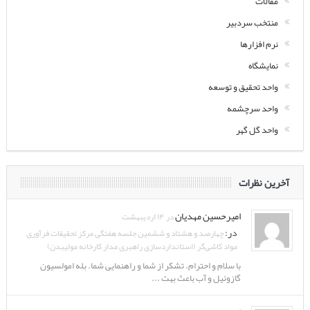
مقالات
منتخب سردبیر
نرم افزارها
نمایشگاه
واحد تحقیق و توسعه
واحد سرچشمه
واحد گل گهر
آخرین نظرات
امیرحسین مهدیان
در ۱۴ اردیبهشت
در:
چهارصد و هشتاد و ششمین جلسه هفتگی مرکز تحقیقات فرآوری
مواد کاشی‌گر (استانداردسازی راهبری مدار کارخانه مولیبدن)
با سلام و احترام. تشکر از شما و راهنمایی شما. بله امولسیون
گازوئیل و آب باعث بهت ...