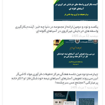
یکصد و نود و دومین ارائه از مجموعه در دنیا چه خبر: آینده بکارگیری
واسطه های خردایش غیرکروی در آسیاهای گلوله ای
دوشنبه 12 مرداد 1405
چهارصدو نودمین جلسه هفتگی مرکز تحقیقات فرآوری مواد کاشی‌گر
(بررسی روند تعویض آسترهای آسیاهای نیمه خودشکن فاز ۱ و ۲ کارخانه
پرعیارکنی ۲ مجتمع مس سرچشمه)
چهارشنبه 7 مرداد 1405