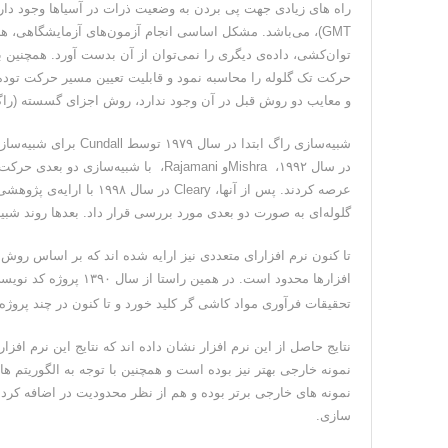
راه های زیادی جهت پی بردن به وضعیت ذرات در آسیاها وجود دارد. 
GMT)، می‌باشد. مشکل اساسی انجام آزمون‌های آزمایشگاهی، هز
حرکت تک گلوله را محاسبه نمود و قابلیت تعیین مسیر حرکت توده ب
و معایب دو روش قبل در آن وجود ندارد، روش اجزای گسسته (راگ) Discrete Element Method 
شبیه‌سازی راگ ابتدا د
در سال ۱۹۹۲، Mishraو Rajamani، با شبی
عرصه کردند. پس از آنها، 
گلوله‌ای به صورت دو بعدی مورد بررسی قرار داد. بعدها روند شبی
تا کنون نرم افزارای متعددی نیز ارایه شده اند که بر اساس روش
افزارها محدود است. در همین راستا از سال ۱۳۹۰ پروژه کد نویسی نرم افزار KMPC
تحقیقات فرآوری مواد کاشی گر کلید خورد و تا کنون در چند پروژ
نتایج حاصل از این نرم افزار نشان داده اند که نتایج این نرم افز
نمونه خارجی بهتر نیز بوده است و همچنین با توجه به الگوریتم 
نمونه های خارجی برتر بوده و هم از نظر محدودیت در اضافه کر
سازی.