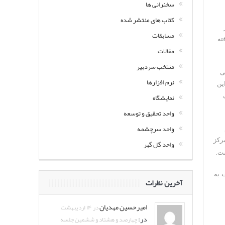
سخنرانی ها
کتاب های منتشر شده
سیر
مسابقات
ته
مقالات
منتخب سردبیر
نی
نرم افزارها
این
ی
نمایشگاه
واحد تحقیق و توسعه
واحد سرچشمه
رکز
واحد گل گهر
ست.
 به
آخرین نظرات
امیرحسین مهدیان
در ۱۴ اردیبهشت
در:
چهارصد و هشتاد و ششمین جلسه