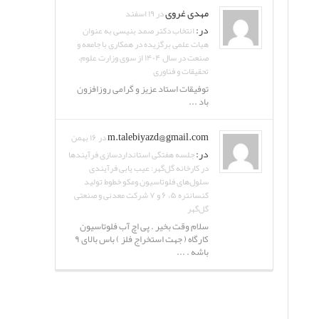
مهدی غروی
در ۱۹ اسفند
در:
انتخاب دکتر صمد بنیسی به عنوان
هیات علمی برگزیده در همکاری با جامعه و
صنعت در سال ۱۴۰۴ از سوی وزارت علوم،
تحقیقات و فناوری
توفیقات استاد عزیز و گرامی روزافزون
باد ...
m.talebiyazd@gmail.com
در ۱۶ بهمن
در:
جلسه هفتگی استانداردسازی فرآیندها
در کارخانه گل‌گهر: عیب یابی فرآیندی
سلول‌های فلوتاسیون ومکو خطوط تولید
کنسانتره ۵، ۶ و ۷ شرکت معدنی و صنعتی
گل‌گهر
سلام وقت بخیر . پی اچ آب فلوتاسیون
کارگاه ( جهت استخراج فلز ) باس بالای ۹
باشه . ...