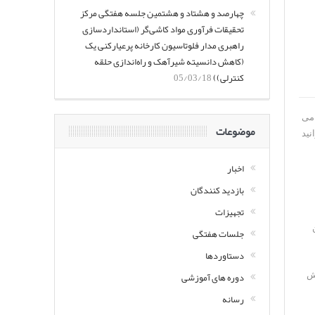
چهارصد و هشتاد و هشتمین جلسه هفتگی مرکز
تحقیقات فرآوری مواد کاشی‌گر (استانداردسازی
راهبری مدار فلوتاسیون کارخانه پرعیارکنی یک
(کاهش دانسیته شیرآهک و راه‌اندازی حلقه
کنترلی))
05/03/18
 می
موضوعات
نید
اخبار
بازدید کنندگان
تجهیزات
جلسات هفتگی
دستاوردها
دوره های آموزشی
خش
رسانه