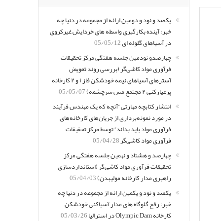
یکصد و نود و دومین ارائه از مجموعه در دنیا چه
خبر: آینده بکارگیری واسطه های خردایش غیرکروی
در آسیاهای گلوله ای
05/05/12
چهارصدو نودمین جلسه هفتگی مرکز تحقیقات
فرآوری مواد کاشی‌گر (بررسی روند تعویض
آسترهای آسیاهای نیمه خودشکن فاز ۱ و ۲ کارخانه
پرعیارکنی ۲ مجتمع مس سرچشمه)
05/05/07
انتشار کتابچه مهارتی “آنچه که یک مهندس فرآیند
در مورد نمونه‌برداری از جریان‌های کارخانه‌های
فرآوری مواد باید بداند” توسط مرکز تحقیقات
فرآوری مواد کاشی‌گر
05/04/28
چهارصد و هشتاد و نهمین جلسه هفتگی مرکز
تحقیقات فرآوری مواد کاشی‌گر (استانداردسازی
راهبری مدار کارخانه مولیبدن)
05/04/03
یکصد و نود و یکمین ارائه از مجموعه در دنیا چه
خبر: رفع گلوگاه های مدار آسیاکنی خودشکن
کارخانه Olympic Dam در استرالیا
05/03/26