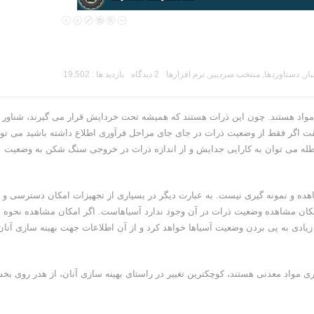
بار
,
دستاوردها
,
منتخب سردبیر
,
نرم افزارها
2 دیدگاه
بازدید ها : 19,502
 مواد هستند. چون این ذرات هستند که همیشه تحت خردایش قرار می گیرند، شناور
قت اگر فقط از وضعیت ذرات در جای جای مراحل فرآوری اطلاع داشته باشید می توا
ر باطله می توان به کارایی جدایش و از اندازه ذرات در خروجی سنگ شکن به وضعیت
هده و نمونه گیری نیست. به عبارت دیگر در بسیاری از تجهیزات امکان دسترسی و
مکان مشاهده وضعیت ذرات در آن وجود ندارد آسیاهاست. اگر امکان مشاهده نحوه
یادی به پی بردن وضعیت آسیاها خواهد کرد و از آن اطلاعات جهت بهینه سازی آنان
آوری مواد معدنی هستند، کوچکترین تغییر در راستای بهینه سازی آنان، از هدر روی ب