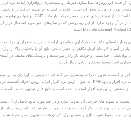
از جمله این روش‌ها، مدل‌سازی فیزیکی و شبیه‌سازی نرم‌افزاری (مانند نرم‌افزار
ینه‌بر بودن و زمان‌بر بودن آن است. علاوه بر این، به جز مسیر حرکت بار و تخمین
توان‌کشی، داده‌ی دیگری را نمی‌توان از آن بدست آورد. همچنین با استفاده از نرم‌افزارهای تخمین مسیر حرکت بار مانند GMT نیز تنها می‌توان م
ار در آن وجود ندارد. از این رو، روشی که در سال‌های اخیر مورد استقبال قرار گرف
است.
ر سال ۱۹۷۹ توسط Cundall برای شبیه‌سازی رفتار دانه‌های خاک تحت بارگذاری دینامیکی ارایه شد. در زمینه فرآوری مواد معد
ه‌سازی دو بعدی حرکت بار در آسیای گلوله‌ای آزمایشگاهی و اعتبار سنجی نتایج آن با واقعیت، راگ را وارد 
Cleary در سال ۱۹۹۸ با ارایه‌ی پژوهشی، توان‌کشی، جدانشینی و حرکت بار را در سرعت‌ها و پرشدگی‌های مختلف در آسیا
ه‌سازی آسیا توسط محققان زیادی دنبال گردید.
 اجزای گسسته تجهیزات را شبیه سازی می کنند اما دسترسی ما ایرانیان به این نرم
به عنوان اولین نرم افزار ایرانی روش اجزای گسسته در م
DEM
ه ای صنعتی از این نرم افزار استفاده شده است و نتایج قابل توجهی بدست آمده ا
ار نسبت به نمونه های خارجی آن تفاوتی ندارد و در چند مورد نتایج حاصل از آن نسبت
هایی که در این نرم افزار بکار گرفته شده است هم از نظر سرعت انجام محاسبات از
دن ذرات به محیط شبیه سازی و همچنین وارد کردن هندسه تجهیزات در محیط شبیه