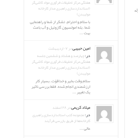
هفتگی مرکز تحقیقات فرآوری مواد کاشی‌گر
(استانداردسازی راهبری مدار کارخانه
ه
مولیبدن)
با سلام و احترام. تشکر از شما و راهنمایی
شما. بله امولسیون گازوئیل و آب باعث
بهت ...
امین حبیبی
در ۰۷ اردیبهشت
در:
چهارصد و هشتاد و ششمین جلسه
هفتگی مرکز تحقیقات فرآوری مواد کاشی‌گر
(استانداردسازی راهبری مدار کارخانه
مولیبدن)
سلام وقت بخیر و خداقوّت. بسیار کار
ارزشمندی انجام شده. فقط بررسی تاثیر
یک تغییر ...
میلاد کریمی
در ۲۸ اسفند
در:
مجموعه کتب استانداردسازی راهبری
کارخانه‌ها از طریق بازرسی فرآیند
عالی ...