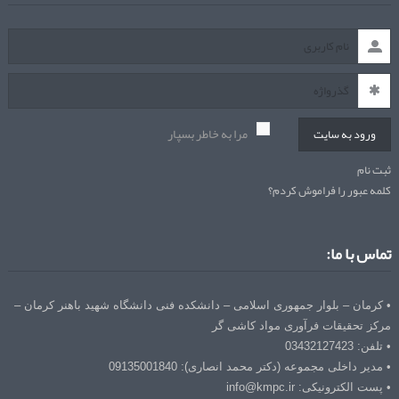
مرا به خاطر بسپار
ورود به سایت
ثبت نام
کلمه عبور را فراموش کردم؟
تماس با ما:
• کرمان – بلوار جمهوری اسلامی – دانشکده فنی دانشگاه شهید باهنر کرمان –
مرکز تحقیقات فرآوری مواد کاشی گر
• تلفن: 03432127423
• مدیر داخلی مجموعه (دکتر محمد انصاری): 09135001840
• پست الکترونیکی: info@kmpc.ir