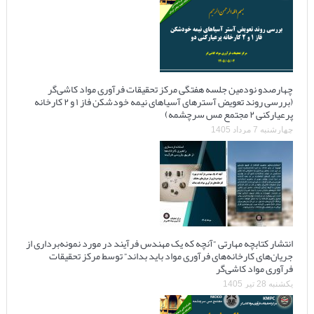
چهارصدو نودمین جلسه هفتگی مرکز تحقیقات فرآوری مواد کاشی‌گر
(بررسی روند تعویض آسترهای آسیاهای نیمه خودشکن فاز ۱ و ۲ کارخانه
پرعیارکنی ۲ مجتمع مس سرچشمه)
چهارشنبه 7 مرداد 1405
انتشار کتابچه مهارتی “آنچه که یک مهندس فرآیند در مورد نمونه‌برداری از
جریان‌های کارخانه‌های فرآوری مواد باید بداند” توسط مرکز تحقیقات
فرآوری مواد کاشی‌گر
یکشنبه 28 تیر 1405