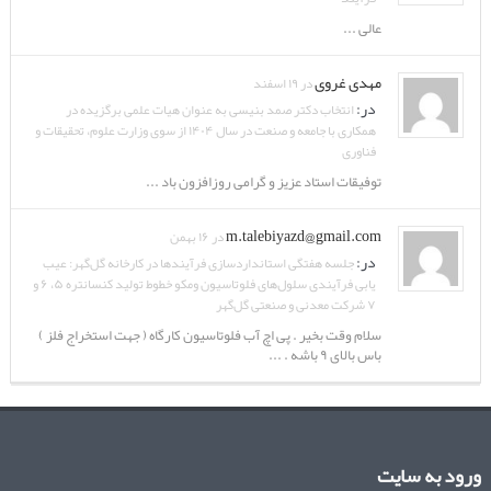
عالی ...
مهدی غروی
در ۱۹ اسفند
در:
انتخاب دکتر صمد بنیسی به عنوان هیات علمی برگزیده در
همکاری با جامعه و صنعت در سال ۱۴۰۴ از سوی وزارت علوم، تحقیقات و
فناوری
توفیقات استاد عزیز و گرامی روزافزون باد ...
m.talebiyazd@gmail.com
در ۱۶ بهمن
در:
جلسه هفتگی استانداردسازی فرآیندها در کارخانه گل‌گهر: عیب
یابی فرآیندی سلول‌های فلوتاسیون ومکو خطوط تولید کنسانتره ۵، ۶ و
۷ شرکت معدنی و صنعتی گل‌گهر
سلام وقت بخیر . پی اچ آب فلوتاسیون کارگاه ( جهت استخراج فلز )
باس بالای ۹ باشه . ...
ورود به سایت