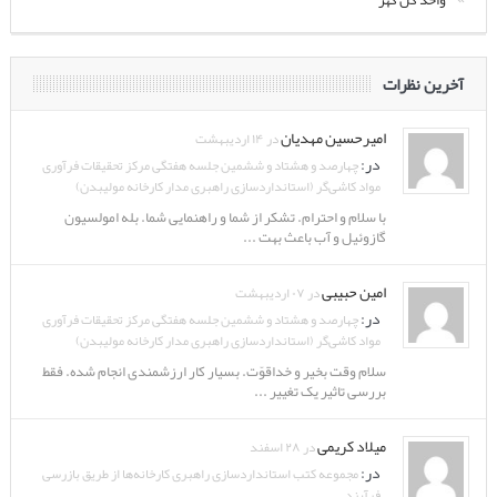
آخرین نظرات
امیرحسین مهدیان
در ۱۴ اردیبهشت
در:
چهارصد و هشتاد و ششمین جلسه هفتگی مرکز تحقیقات فرآوری
مواد کاشی‌گر (استانداردسازی راهبری مدار کارخانه مولیبدن)
با سلام و احترام. تشکر از شما و راهنمایی شما. بله امولسیون
گازوئیل و آب باعث بهت ...
امین حبیبی
در ۰۷ اردیبهشت
در:
چهارصد و هشتاد و ششمین جلسه هفتگی مرکز تحقیقات فرآوری
مواد کاشی‌گر (استانداردسازی راهبری مدار کارخانه مولیبدن)
سلام وقت بخیر و خداقوّت. بسیار کار ارزشمندی انجام شده. فقط
بررسی تاثیر یک تغییر ...
میلاد کریمی
در ۲۸ اسفند
در:
مجموعه کتب استانداردسازی راهبری کارخانه‌ها از طریق بازرسی
فرآیند