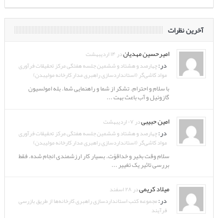
آخرین نظرات
امیرحسین مهدیان
در ۱۴ اردیبهشت
در:
چهارصد و هشتاد و ششمین جلسه هفتگی مرکز تحقیقات فرآوری
مواد کاشی‌گر (استانداردسازی راهبری مدار کارخانه مولیبدن)
با سلام و احترام. تشکر از شما و راهنمایی شما. بله امولسیون
گازوئیل و آب باعث بهت ...
امین حبیبی
در ۰۷ اردیبهشت
در:
چهارصد و هشتاد و ششمین جلسه هفتگی مرکز تحقیقات فرآوری
مواد کاشی‌گر (استانداردسازی راهبری مدار کارخانه مولیبدن)
سلام وقت بخیر و خداقوّت. بسیار کار ارزشمندی انجام شده. فقط
بررسی تاثیر یک تغییر ...
میلاد کریمی
در ۲۸ اسفند
در:
مجموعه کتب استانداردسازی راهبری کارخانه‌ها از طریق بازرسی
فرآیند