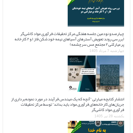
چهارصدو نودمین جلسه هفتگی مرکز تحقیقات فرآوری مواد کاشی‌گر
(بررسی روند تعویض آسترهای آسیاهای نیمه خودشکن فاز ۱ و ۲ کارخانه
پرعیارکنی ۲ مجتمع مس سرچشمه)
چهارشنبه 7 مرداد 1405
انتشار کتابچه مهارتی “آنچه که یک مهندس فرآیند در مورد نمونه‌برداری از
جریان‌های کارخانه‌های فرآوری مواد باید بداند” توسط مرکز تحقیقات
فرآوری مواد کاشی‌گر
یکشنبه 28 تیر 1405