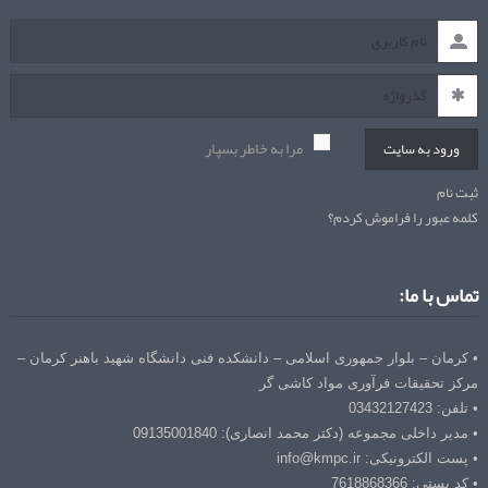
مرا به خاطر بسپار
ورود به سایت
ثبت نام
کلمه عبور را فراموش کردم؟
تماس با ما:
• کرمان – بلوار جمهوری اسلامی – دانشکده فنی دانشگاه شهید باهنر کرمان –
مرکز تحقیقات فرآوری مواد کاشی گر
• تلفن: 03432127423
• مدیر داخلی مجموعه (دکتر محمد انصاری): 09135001840
• پست الکترونیکی: info@kmpc.ir
• کد پستی: 7618868366