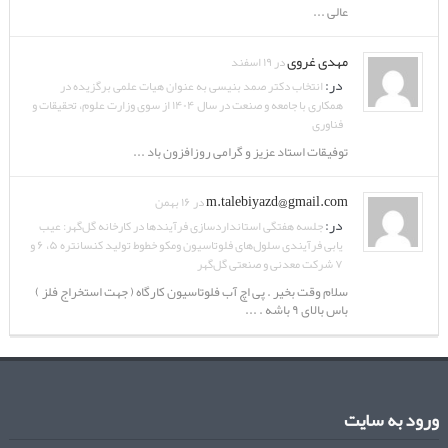
عالی ...
مهدی غروی
در ۱۹ اسفند
در:
انتخاب دکتر صمد بنیسی به عنوان هیات علمی برگزیده در
همکاری با جامعه و صنعت در سال ۱۴۰۴ از سوی وزارت علوم، تحقیقات و
فناوری
توفیقات استاد عزیز و گرامی روزافزون باد ...
m.talebiyazd@gmail.com
در ۱۶ بهمن
در:
جلسه هفتگی استانداردسازی فرآیندها در کارخانه گل‌گهر: عیب
یابی فرآیندی سلول‌های فلوتاسیون ومکو خطوط تولید کنسانتره ۵، ۶ و
۷ شرکت معدنی و صنعتی گل‌گهر
سلام وقت بخیر . پی اچ آب فلوتاسیون کارگاه ( جهت استخراج فلز )
باس بالای ۹ باشه . ...
ورود به سایت