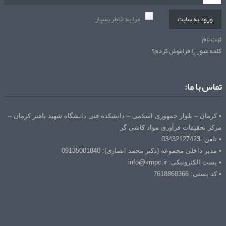
مرا به خاطر بسپار
ورود به سایت
ثبت نام
کلمه عبور را فراموش کردم؟
تماس با ما:
• کرمان – بلوار جمهوری اسلامی – دانشکده فنی دانشگاه شهید باهنر کرمان –
مرکز تحقیقات فرآوری مواد کاشی گر
• تلفن: 03432127423
• مدیر داخلی مجموعه (دکتر محمد انصاری): 09135001840
• پست الکترونیکی: info@kmpc.ir
• کد پستی: 7618868366