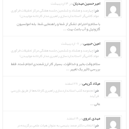
امیرحسین مهدیان
در ۱۴ اردیبهشت
در:
چهارصد و هشتاد و ششمین جلسه هفتگی مرکز تحقیقات فرآوری
مواد کاشی‌گر (استانداردسازی راهبری مدار کارخانه مولیبدن)
با سلام و احترام. تشکر از شما و راهنمایی شما. بله امولسیون
گازوئیل و آب باعث بهت ...
امین حبیبی
در ۰۷ اردیبهشت
در:
چهارصد و هشتاد و ششمین جلسه هفتگی مرکز تحقیقات فرآوری
مواد کاشی‌گر (استانداردسازی راهبری مدار کارخانه مولیبدن)
سلام وقت بخیر و خداقوّت. بسیار کار ارزشمندی انجام شده. فقط
بررسی تاثیر یک تغییر ...
میلاد کریمی
در ۲۸ اسفند
در:
مجموعه کتب استانداردسازی راهبری کارخانه‌ها از طریق بازرسی
فرآیند
عالی ...
مهدی غروی
در ۱۹ اسفند
در:
انتخاب دکتر صمد بنیسی به عنوان هیات علمی برگزیده در