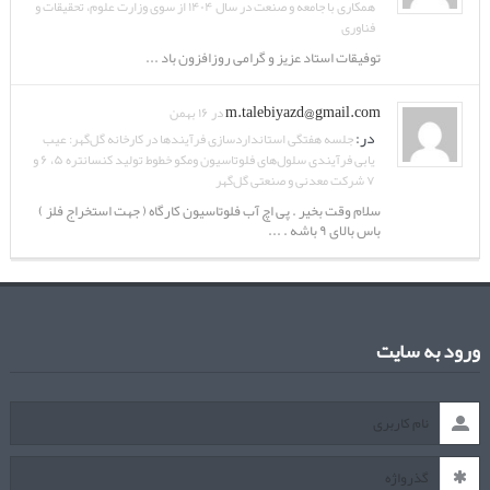
همکاری با جامعه و صنعت در سال ۱۴۰۴ از سوی وزارت علوم، تحقیقات و
فناوری
توفیقات استاد عزیز و گرامی روزافزون باد ...
m.talebiyazd@gmail.com
در ۱۶ بهمن
در:
جلسه هفتگی استانداردسازی فرآیندها در کارخانه گل‌گهر: عیب
یابی فرآیندی سلول‌های فلوتاسیون ومکو خطوط تولید کنسانتره ۵، ۶ و
۷ شرکت معدنی و صنعتی گل‌گهر
سلام وقت بخیر . پی اچ آب فلوتاسیون کارگاه ( جهت استخراج فلز )
باس بالای ۹ باشه . ...
ورود به سایت