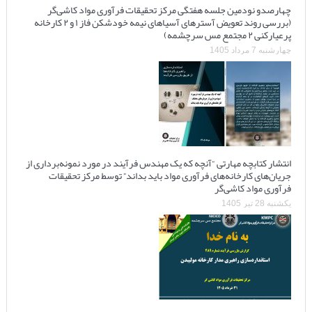
چهارصدو نودمین جلسه هفتگی مرکز تحقیقات فرآوری مواد کاشی‌گر
(بررسی روند تعویض آسترهای آسیاهای نیمه خودشکن فاز ۱ و ۲ کارخانه
پرعیارکنی ۲ مجتمع مس سرچشمه)
چهارشنبه 7 مرداد 1405
انتشار کتابچه مهارتی “آنچه که یک مهندس فرآیند در مورد نمونه‌برداری از
جریان‌های کارخانه‌های فرآوری مواد باید بداند” توسط مرکز تحقیقات
فرآوری مواد کاشی‌گر
یکشنبه 28 تیر 1405