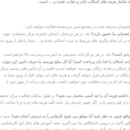
ه شامل هزینه های اسکان، ایاب و ذهاب، تغذیه و … است.
جویان پذیرفته شده در مجتمع مس سرچشمه فعالیت خواهند کرد.
راهنمایی ما حضور دارند؟
بله. در هر دو محل، اعضای باتجربه مرکز تحقیقات، جهت
ه بر آن تمام پیگیری های مربوط به تردد، اسکان، تغذیه و … شما را قبل از ورود شم
 پذیر است؟
بله. در هر دو کارخانه دسترسی به اینترنت پرسرعت ۴G فراهم است.
ابت اسکان یا غذا باید پرداخت کنیم؟ آیا کل مبلغ بورسیه ما صرف تامین این موارد
 اسکان و تغذیه رایگان بهره مند خواهید شد و علاوه بر آن لباس های رسمی مرکز
یگان در اختیارتان قرار خواهد گرفت و هزینه های این موارد قبل از ورود شما به
ه ای که در مدت فعالیت خود خواهید داشت، هزینه رفت و آمد از شهر خود تا
نیاز داشتم هزینه آن را چه کسی متحمل می شود؟
در طول سالیان فعالیت مرکز تحقیق
 از قبل وجود دارد. اگر تجهیز جدیدی نیاز باشد کلیه هزینه های خرید و یا ساخت آنا
اقع شوم. به نظر شما آیا موفق می شوم کارهایم را به درستی انجام دهم؟
شما در
به طور کامل در دروس دانشگاهی یاد می گیرید. همه آموزش های سال اول کارشناسی
رآمد و تاثیرگذار صنایع شوند. اما با این وجود موفقیت و سربلندی شما در پروژه 