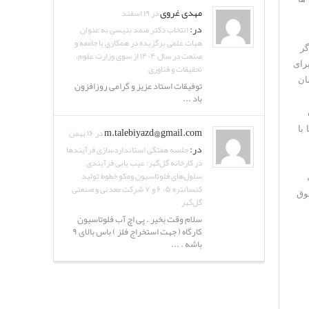
مهدی غروی
در ۱۹ اسفند
در:
انتخاب دکتر صمد بنیسی به عنوان
هیات علمی برگزیده در همکاری با جامعه و
گر
صنعت در سال ۱۴۰۴ از سوی وزارت علوم،
برای
تحقیقات و فناوری
ان
توفیقات استاد عزیز و گرامی روزافزون
باد ...
m.talebiyazd@gmail.com
با
در ۱۶ بهمن
در:
جلسه هفتگی استانداردسازی فرآیندها
در کارخانه گل‌گهر: عیب یابی فرآیندی
سلول‌های فلوتاسیون ومکو خطوط تولید
کنسانتره ۵، ۶ و ۷ شرکت معدنی و صنعتی
قوق
گل‌گهر
سلام وقت بخیر . پی اچ آب فلوتاسیون
کارگاه ( جهت استخراج فلز ) باس بالای ۹
باشه . ...