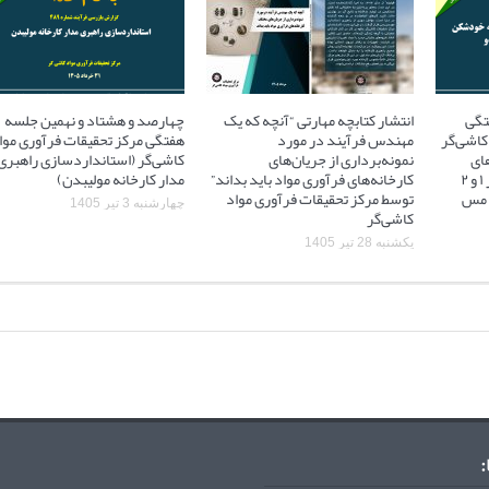
تگی
انتشار کتابچه مهارتی “آنچه که یک
چهارصد و هشتاد و نهمین جلسه
کاشی‌گر
مهندس فرآیند در مورد
هفتگی مرکز تحقیقات فرآوری موا
ای
نمونه‌برداری از جریان‌های
کاشی‌گر (استانداردسازی راهبری
آسیاهای نیمه خودشکن فاز ۱ و ۲
کارخانه‌های فرآوری مواد باید بداند”
مدار کارخانه مولیبدن)
 ۲ مجتمع مس
توسط مرکز تحقیقات فرآوری مواد
چهارشنبه 3 تیر 1405
کاشی‌گر
یکشنبه 28 تیر 1405
: