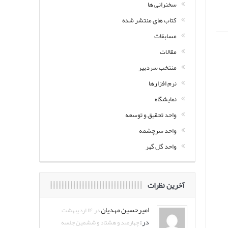
سخنرانی ها
کتاب های منتشر شده
مسابقات
مقالات
منتخب سردبیر
نرم افزارها
نمایشگاه
واحد تحقیق و توسعه
واحد سرچشمه
واحد گل گهر
آخرین نظرات
امیرحسین مهدیان
در ۱۴ اردیبهشت
در:
چهارصد و هشتاد و ششمین جلسه