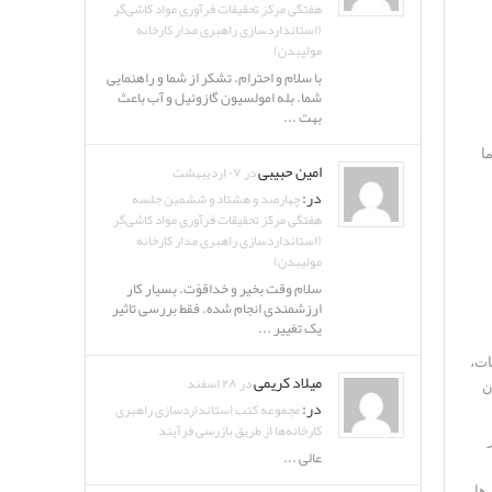
هفتگی مرکز تحقیقات فرآوری مواد کاشی‌گر
(استانداردسازی راهبری مدار کارخانه
مولیبدن)
با سلام و احترام. تشکر از شما و راهنمایی
شما. بله امولسیون گازوئیل و آب باعث
بهت ...
ا
امین حبیبی
در ۰۷ اردیبهشت
در:
چهارصد و هشتاد و ششمین جلسه
هفتگی مرکز تحقیقات فرآوری مواد کاشی‌گر
(استانداردسازی راهبری مدار کارخانه
مولیبدن)
سلام وقت بخیر و خداقوّت. بسیار کار
ارزشمندی انجام شده. فقط بررسی تاثیر
یک تغییر ...
ات،
میلاد کریمی
در ۲۸ اسفند
ن
در:
مجموعه کتب استانداردسازی راهبری
کارخانه‌ها از طریق بازرسی فرآیند
عالی ...
ها