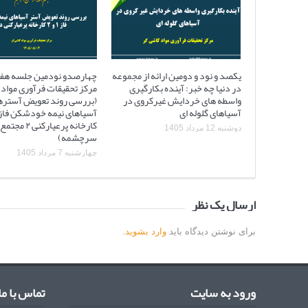
یکصد و نود و دومین ارائه از مجموعه
چهارصدو نودمین جلسه هف
در دنیا چه خبر: آینده بکارگیری
مرکز تحقیقات فرآوری مواد 
واسطه های خردایش غیرکروی در
(بررسی روند تعویض آستره
آسیاهای گلوله ای
کارخانه پرعیارکنی
دوشنبه 12 مرداد 1405
سرچشمه)
چهارشنبه 7 مرداد 1405
ارسال یک نظر
برای نوشتن دیدگاه باید
وارد بشوید
.
ورود به سایت
تماس با ما