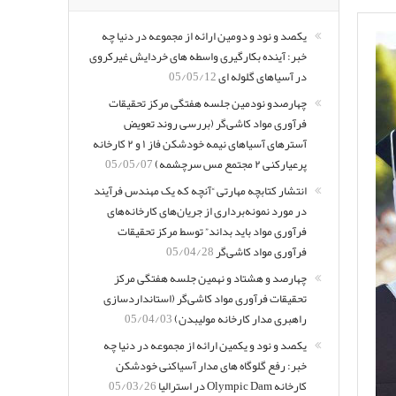
یکصد و نود و دومین ارائه از مجموعه در دنیا چه
خبر: آینده بکارگیری واسطه های خردایش غیرکروی
در آسیاهای گلوله ای
05/05/12
چهارصدو نودمین جلسه هفتگی مرکز تحقیقات
فرآوری مواد کاشی‌گر (بررسی روند تعویض
آسترهای آسیاهای نیمه خودشکن فاز ۱ و ۲ کارخانه
پرعیارکنی ۲ مجتمع مس سرچشمه)
05/05/07
انتشار کتابچه مهارتی “آنچه که یک مهندس فرآیند
در مورد نمونه‌برداری از جریان‌های کارخانه‌های
فرآوری مواد باید بداند” توسط مرکز تحقیقات
فرآوری مواد کاشی‌گر
05/04/28
چهارصد و هشتاد و نهمین جلسه هفتگی مرکز
تحقیقات فرآوری مواد کاشی‌گر (استانداردسازی
راهبری مدار کارخانه مولیبدن)
05/04/03
یکصد و نود و یکمین ارائه از مجموعه در دنیا چه
خبر: رفع گلوگاه های مدار آسیاکنی خودشکن
کارخانه Olympic Dam در استرالیا
05/03/26