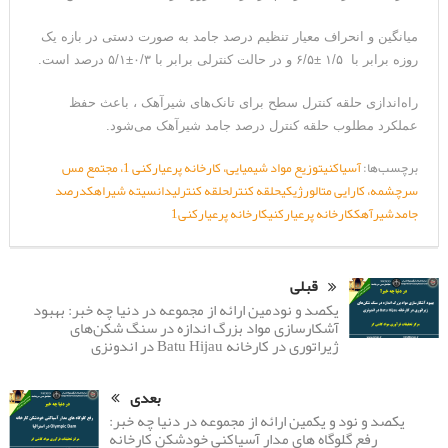
میانگین و انحراف معیار تنظیم درصد جامد به صورت دستی در بازه یک
روزه برابر با ۱/۵ ±۶/۵ و در حالت کنترلی برابر با ۰/۳±۵/۱ درصد است.
راه‌اندازی حلقه کنترل سطح برای تانک‌های شیرآهک ، باعث حفظ
عملکرد مطلوب حلقه کنترل درصد جامد شیرآهک می‌شود.
برچسب‌ها:
آسیاکنی
توزیع مواد شیمیایی، کارخانه پرعیارکنی 1، مجتمع مس
سرچشمه، کارایی متالورژیکی
حلقه کنترل
حلقه کنترلی
دانسیته شیراهک
درصد
جامد
شیرآهک
کارخانه پرعیارکنی
کارخانه پرعیارکنی1
قبلی
یکصد و نودمین ارائه از مجموعه در دنیا چه خبر: بهبود
آشکارسازی مواد بزرگ اندازه در سنگ شکن‌های
ژیراتوری در کارخانه Batu Hijau در اندونزی
بعدی
یکصد و نود و یکمین ارائه از مجموعه در دنیا چه خبر:
رفع گلوگاه های مدار آسیاکنی خودشکن کارخانه