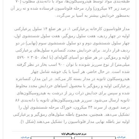
طبقه‌بندی مواد توسط هیدروسیکلون‌ها، مواد با دانه‌بندی مطلوب (۷۰
درصد زیر ۷۴ میکرون) وارد مرحله فلوتاسیون فرستاده شده و ته ریز آن
به‌منظور خردایش بیشتر به آسیا بر می‌گردد.
مدار فلوتاسیون کارخانه پرعیارکنی ۱، در هر ضلع ۱۴ سلول پرعیارکنی
اولیه در چهار ردیف، هفت سلول رمق‌گیر، هفت سلول شستشوی اول،
چهار سلول شستشوی دوم و دو سلول شستشوی سوم (نهایی) در دو
ردیف قرار دارند. برای خردایش مجدد کنسانتره سلول‌های پرعیارکنی
اولیه و رمق‌گیر، در هر ضلع دو آسیای گلوله‌ای (با ابعاد ۳۰۵۰ × ۵۷۹۰
میلی‌متر) از نوع سرریز شونده با توان ۹۰۰ اسب بخار در نظر گرفته
شده است. در حال حاضر، هر آسیا با یک خوشه شامل چهار
هیدروسیکلون ثانویه در مدار بسته کار می‌کند. در این مدار، کنسانتره
پرعیارکنی اولیه و رمق‌گیر با محصول آسیاهای خردایش مجدد مخلوط
شده و سپس برای جدایش ذرات ریز از درشت به هیدروسیکلون‌های
ثانویه ارسال می‌شود. سرریز هیدروسیکلون‌های ثانویه با دانه‌بندی ۸۶
درصد عبوری از سرند ۴۴ میکرون، خوراک مرحله شستشوی اول را
تشکیل می‌دهد. همچنین، مجموع باطله‌ سلول‌های رمق‌گیر و پرعیارکنی
اولیه نیز باطله نهایی مدار فلوتاسیون را تشکیل می‌دهند (شکل ۱).