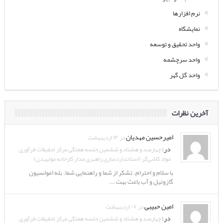
نرم افزارها
نمایشگاه
واحد تحقیق و توسعه
واحد سرچشمه
واحد گل گهر
آخرین نظرات
امیرحسین مهدیان
در ۱۴ اردیبهشت
در:
چهارصد و هشتاد و ششمین جلسه هفتگی مرکز تحقیقات فرآوری
مواد کاشی‌گر (استانداردسازی راهبری مدار کارخانه مولیبدن)
با سلام و احترام. تشکر از شما و راهنمایی شما. بله امولسیون
گازوئیل و آب باعث بهت ...
امین حبیبی
در ۰۷ اردیبهشت
در:
چهارصد و هشتاد و ششمین جلسه هفتگی مرکز تحقیقات فرآوری