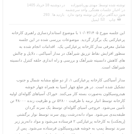
نوشته شده توسط:
مهدی پورباشوزاده
در
دوشنبه 18 خرداد 1405
در:
اخبار
,
جلسات هفتگی
,
واحد سرچشمه
هنوز دیدگاهی برای این نوشته وجود ندارد
بازدید ها : 293
چاپ
ایمیل
این جلسه مورخ ۱۰/۰۳/۱۴۰۵ با موضوع استانداردسازی راهبری کارخانه
پرعیارکنی یک برگزار گردید. موضوعات بررسی شده در این جلسه
شامل معرفی مدار کارخانه پرعیارکنی یک، اقدامات انجام شده به
منظور افزایش نقاط تزریق شیرآهک در مدار آسیاکنی ، دلایل و چالش
های کاهش دانسیته شیرآهک و بررسی و راه اندازی حلقه کنترل دانسیته
شیراهک است.
مدار آسیاکنی کارخانه پرعیارکنی ۱، از دو ضلع مشابه شمال و جنوب
تشکیل شده است. در هر ضلع چهار آسیا به همراه چهار خوشه
هیدروسیکلون به‌صورت بسته کار می‌کنند. خوراک آسیاهای گلوله‌ای اولیه
کارخانه توسط انبار نرمه با ظرفیت ۵۲۸۰۰ تن و ظرفیت زنده ۴۸۰۰۰ تن
تأمین می‌شود. خروجی آسیای گلوله‌ای توسط یک سرند گردان
طبقه‌بندی می‌شود. مواد دانه‌درشت روی سرند توسط نوار برگشتی
(ریجکت) به کارخانه پرعیارکنی ۲ فرستاده می‌شود و مواد دانه‌ریز زیر
سرند توسط پمپ به خوشه هیدروسیکلون فرستاده می‌شود. پس از