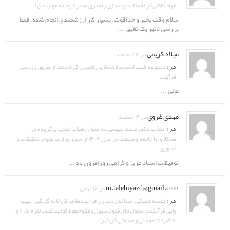
مواد کاشی‌گر (استانداردسازی راهبری مدار کارخانه مولیبدن)
سلام وقت بخیر و خداقوّت. بسیار کار ارزشمندی انجام شده. فقط
بررسی تاثیر یک تغییر ...
میلاد کریمی
در ۲۸ اسفند
در:
مجموعه کتب استانداردسازی راهبری کارخانه‌ها از طریق بازرسی
فرآیند
عالی ...
مهدی غروی
در ۱۹ اسفند
در:
انتخاب دکتر صمد بنیسی به عنوان هیات علمی برگزیده در
همکاری با جامعه و صنعت در سال ۱۴۰۴ از سوی وزارت علوم، تحقیقات و
فناوری
توفیقات استاد عزیز و گرامی روزافزون باد ...
m.talebiyazd@gmail.com
در ۱۶ بهمن
در:
جلسه هفتگی استانداردسازی فرآیندها در کارخانه گل‌گهر: عیب
یابی فرآیندی سلول‌های فلوتاسیون ومکو خطوط تولید کنسانتره ۵، ۶ و
۷ شرکت معدنی و صنعتی گل‌گهر