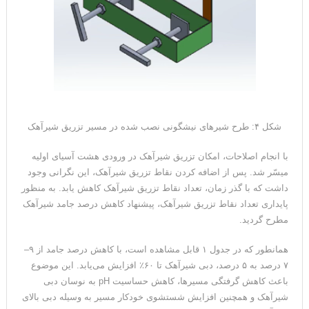
شکل ۴: طرح شیرهای نیشگونی نصب شده در مسیر تزریق شیرآهک
با انجام اصلاحات، امکان تزریق شیرآهک در ورودی هشت آسیای اولیه
میسّر شد. پس از اضافه کردن نقاط تزریق شیرآهک، این نگرانی وجود
داشت که با گذر زمان، تعداد نقاط تزریق شیرآهک کاهش یابد. به منظور
پایداری تعداد نقاط تزریق شیرآهک، پیشنهاد کاهش درصد جامد شیرآهک
مطرح گردید.
همانطور که در جدول ۱ قابل مشاهده است، با کاهش درصد جامد از ۹–
۷ درصد به ۵ درصد، دبی شیرآهک تا ۶۰٪ افزایش می‌یابد. این موضوع
باعث کاهش گرفتگی مسیرها، کاهش حساسیت pH به نوسان دبی
شیرآهک و همچنین افزایش شستشوی خودکار مسیر به وسیله دبی بالای