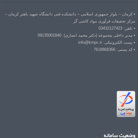
• کرمان – بلوار جمهوری اسلامی – دانشکده فنی دانشگاه شهید باهنر کرمان –
مرکز تحقیقات فرآوری مواد کاشی گر
• تلفن: 03432127423
• مدیر داخلی مجموعه (دکتر محمد انصاری): 09135001840
• پست الکترونیکی: info@kmpc.ir
• کد پستی: 7618868366
وضعیت سامانه