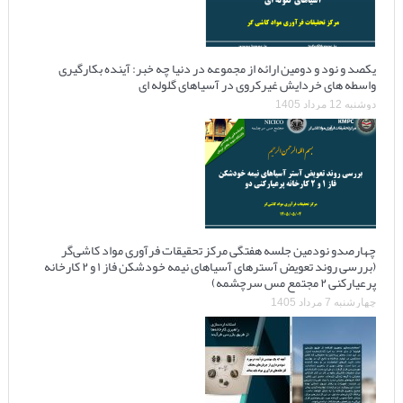
یکصد و نود و دومین ارائه از مجموعه در دنیا چه خبر: آینده بکارگیری
واسطه های خردایش غیرکروی در آسیاهای گلوله ای
دوشنبه 12 مرداد 1405
چهارصدو نودمین جلسه هفتگی مرکز تحقیقات فرآوری مواد کاشی‌گر
(بررسی روند تعویض آسترهای آسیاهای نیمه خودشکن فاز ۱ و ۲ کارخانه
پرعیارکنی ۲ مجتمع مس سرچشمه)
چهارشنبه 7 مرداد 1405