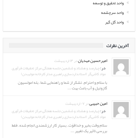
واحد تحقیق و توسعه
واحد سرچشمه
واحد گل گهر
آخرین نظرات
امیرحسین مهدیان
در ۱۴ اردیبهشت
در:
چهارصد و هشتاد و ششمین جلسه هفتگی مرکز تحقیقات فرآوری
مواد کاشی‌گر (استانداردسازی راهبری مدار کارخانه مولیبدن)
با سلام و احترام. تشکر از شما و راهنمایی شما. بله امولسیون
گازوئیل و آب باعث بهت ...
امین حبیبی
در ۰۷ اردیبهشت
در:
چهارصد و هشتاد و ششمین جلسه هفتگی مرکز تحقیقات فرآوری
مواد کاشی‌گر (استانداردسازی راهبری مدار کارخانه مولیبدن)
سلام وقت بخیر و خداقوّت. بسیار کار ارزشمندی انجام شده. فقط
بررسی تاثیر یک تغییر ...