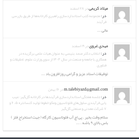
میلاد کریمی
در ۲۸ اسفند
در:
مجموعه کتب استانداردسازی راهبری کارخانه‌ها از طریق بازرسی
فرآیند
عالی ...
مهدی غروی
در ۱۹ اسفند
در:
انتخاب دکتر صمد بنیسی به عنوان هیات علمی برگزیده در
همکاری با جامعه و صنعت در سال ۱۴۰۴ از سوی وزارت علوم، تحقیقات و
فناوری
توفیقات استاد عزیز و گرامی روزافزون باد ...
m.talebiyazd@gmail.com
در ۱۶ بهمن
در:
جلسه هفتگی استانداردسازی فرآیندها در کارخانه گل‌گهر: عیب
یابی فرآیندی سلول‌های فلوتاسیون ومکو خطوط تولید کنسانتره ۵، ۶ و
۷ شرکت معدنی و صنعتی گل‌گهر
سلام وقت بخیر . پی اچ آب فلوتاسیون کارگاه ( جهت استخراج فلز )
باس بالای ۹ باشه . ...