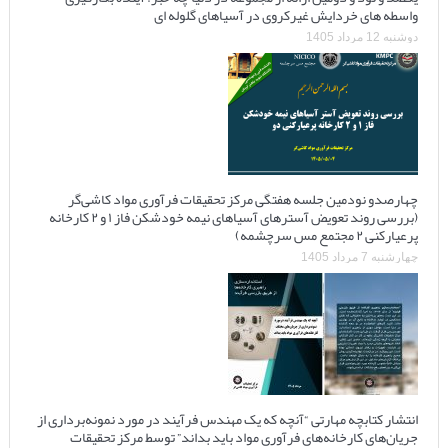
واسطه های خردایش غیرکروی در آسیاهای گلوله ای
دوشنبه 12 مرداد 1405
چهارصدو نودمین جلسه هفتگی مرکز تحقیقات فرآوری مواد کاشی‌گر
(بررسی روند تعویض آسترهای آسیاهای نیمه خودشکن فاز ۱ و ۲ کارخانه
پرعیارکنی ۲ مجتمع مس سرچشمه)
چهارشنبه 7 مرداد 1405
انتشار کتابچه مهارتی “آنچه که یک مهندس فرآیند در مورد نمونه‌برداری از
جریان‌های کارخانه‌های فرآوری مواد باید بداند” توسط مرکز تحقیقات