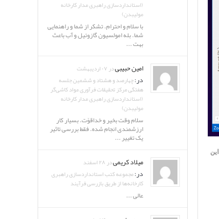
(استانداردسازی راهبری مدار کارخانه
مولیبدن)
با سلام و احترام. تشکر از شما و راهنمایی
شما. بله امولسیون گازوئیل و آب باعث
بهت ...
امین حبیبی
در ۰۷ اردیبهشت
در:
چهارصد و هشتاد و ششمین جلسه
هفتگی مرکز تحقیقات فرآوری مواد کاشی‌گر
(استانداردسازی راهبری مدار کارخانه
مولیبدن)
سلام وقت بخیر و خداقوّت. بسیار کار
ارزشمندی انجام شده. فقط بررسی تاثیر
یک تغییر ...
ین
میلاد کریمی
در ۲۸ اسفند
در:
مجموعه کتب استانداردسازی راهبری
کارخانه‌ها از طریق بازرسی فرآیند
عالی ...