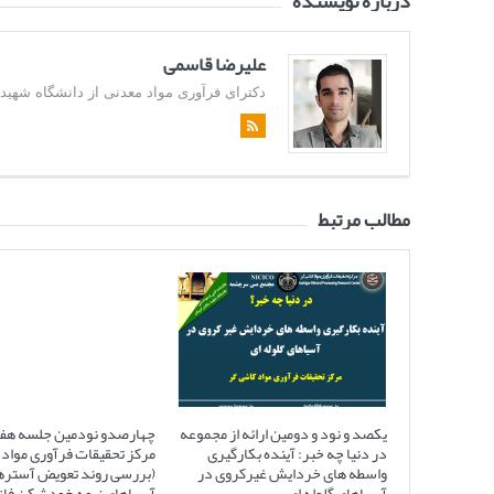
درباره نویسنده
علیرضا قاسمی
دکترای فرآوری مواد معدنی از دانشگاه شهید باهن
مطالب مرتبط
یکصد و نود و دومین ارائه از مجموعه
چهارصدو نودمین جلسه هف
در دنیا چه خبر: آینده بکارگیری
مرکز تحقیقات فرآوری مواد 
واسطه های خردایش غیرکروی در
(بررسی روند تعویض آستره
آسیاهای گلوله ای