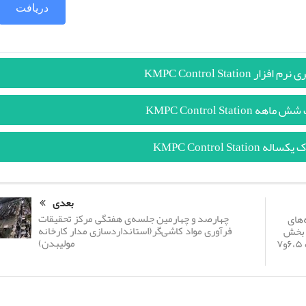
دریافت
KMPC Control Station
KMPC Control Statio
KMPC Control Stati
بعدی
چهارصد و چهارمین جلسه‌ی هفتگی مرکز تحقیقات
‌های
فرآوری مواد کاشی‌گر(استانداردسازی مدار کارخانه
 بخش
مولیبدن)
سولفور زدایی (فلوتاسیون) خطوط تولید کنسانتره ۶،۵و۷