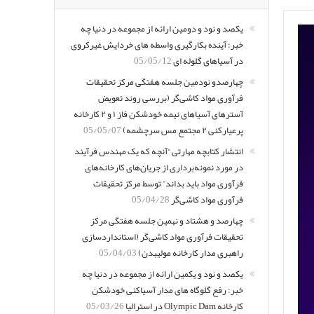
یکصد و نود و دومین ارائه از مجموعه در دنیا چه
خبر: آینده بکارگیری واسطه های خردایش غیرکروی
در آسیاهای گلوله ای
05/05/12
چهارصدو نودمین جلسه هفتگی مرکز تحقیقات
فرآوری مواد کاشی‌گر (بررسی روند تعویض
آسترهای آسیاهای نیمه خودشکن فاز ۱ و ۲ کارخانه
پرعیارکنی ۲ مجتمع مس سرچشمه)
05/05/07
انتشار کتابچه مهارتی “آنچه که یک مهندس فرآیند
در مورد نمونه‌برداری از جریان‌های کارخانه‌های
فرآوری مواد باید بداند” توسط مرکز تحقیقات
فرآوری مواد کاشی‌گر
05/04/28
چهارصد و هشتاد و نهمین جلسه هفتگی مرکز
تحقیقات فرآوری مواد کاشی‌گر (استانداردسازی
راهبری مدار کارخانه مولیبدن)
05/04/03
یکصد و نود و یکمین ارائه از مجموعه در دنیا چه
خبر: رفع گلوگاه های مدار آسیاکنی خودشکن
کارخانه Olympic Dam در استرالیا
05/03/26