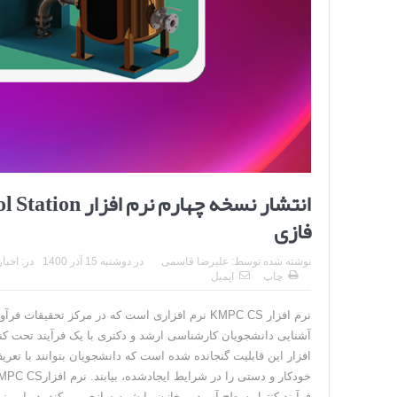
فازی
نوشته شده توسط:
علیرضا قاسمی
در
دوشنبه 15 آذر 1400
در:
اخبار
چاپ
ایمیل
نرم افزار KMPC CS نرم افزاری است که در مرکز 
آشنایی دانشجویان کارشناسی ارشد و دکتری با یک فرآیند تحت کنترل
افزار این قابلیت گنجانده شده است که دانشجویان بتوانند با تعریف 
فرآیند کنترل سطح آب در مخازن را شبیه سازی می کند. در این نر