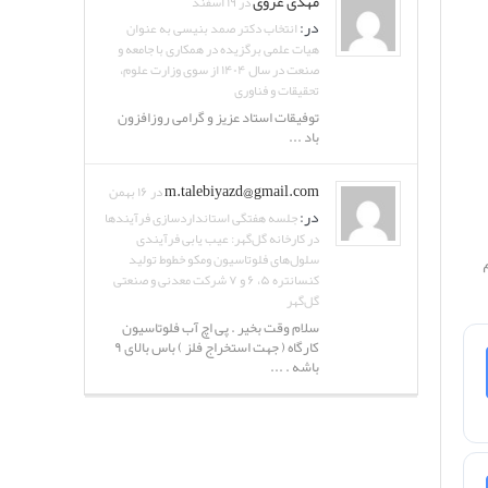
مهدی غروی
در ۱۹ اسفند
در:
انتخاب دکتر صمد بنیسی به عنوان
هیات علمی برگزیده در همکاری با جامعه و
صنعت در سال ۱۴۰۴ از سوی وزارت علوم،
تحقیقات و فناوری
توفیقات استاد عزیز و گرامی روزافزون
باد ...
m.talebiyazd@gmail.com
در ۱۶ بهمن
در:
جلسه هفتگی استانداردسازی فرآیندها
در کارخانه گل‌گهر: عیب یابی فرآیندی
سلول‌های فلوتاسیون ومکو خطوط تولید
نلود نرم
کنسانتره ۵، ۶ و ۷ شرکت معدنی و صنعتی
گل‌گهر
سلام وقت بخیر . پی اچ آب فلوتاسیون
کارگاه ( جهت استخراج فلز ) باس بالای ۹
باشه . ...