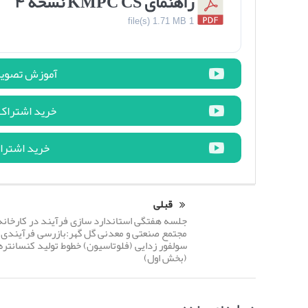
راهنمای KMPC CS نسخه ۴
1.71 MB
1 file(s)
آموزش تصویری نرم افزار 
خرید اشتراک شش ماهه n
خرید اشتراک یکساله on
قبلی
جلسه هفتگی استاندارد سازی فرآیند در کارخانه
مجتمع صنعتی و معدنی گل گهر:بازرسی فرآیندی
(بخش اول)