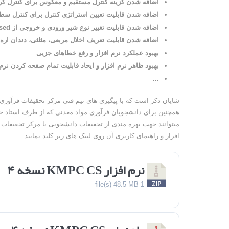
اضافه شدن گزینه کنترل مستقیم و معکوس برای کنترل گر های n-Off، Gap-Action ،PID
اضافه شدن قابلیت تعیین استراتژی کنترل برای کنترل سطح
اضافه شدن قابلیت تغییر نوع شیر ورودی و خروجی از Normally Closed به Normally Open
اضافه شدن قابلیت تعریف اخلال مربعی، مثلثی، دندان اره ای، 
بهبود عملکرد نرم افزار و رفع خطاهای جزیی
بهبود ظاهر نرم افزار و ایحاد قابلیت تمام صفحه کردن نرم 
…
شایان ذکر است که با پیگیری های تیم فنی مرکز تحقیقات فرآوری
همچنین برای دانشجویان فرآوری مواد معدنی که از طرف استاد خو
افزار و راهنمای کاربری آن روی لینک های زیر کلید نمایید.
نرم افزار KMPC CS نسخه ۴
48.5 MB
1 file(s)