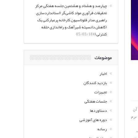
چهارصد و هشتاد و هشتمین جلسه هفتگی مرکز
تحقیقات فرآوری مواد کاشی‌گر (استانداردسازی
راهبری مدار فلوتاسیون کارخانه پرعیارکنی یک
(کاهش دانسیته شیرآهک و راه‌اندازی حلقه
کنترلی))
05/03/18
موضوعات
اخبار
بازدید کنندگان
تجهیزات
جلسات هفتگی
دستاوردها
 آن
 نرم
دوره های آموزشی
رسانه
،
زن