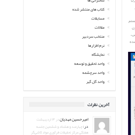
سخنرانی ها
کتاب های منتشر شده
مسابقات
یستم
مقالات
ن
ی،
منتخب سردبیر
 شده
نرم افزارها
نمایشگاه
واحد تحقیق و توسعه
واحد سرچشمه
واحد گل گهر
آخرین نظرات
امیرحسین مهدیان
در ۱۴ اردیبهشت
در:
چهارصد و هشتاد و ششمین جلسه
هفتگی مرکز تحقیقات فرآوری مواد کاشی‌گر