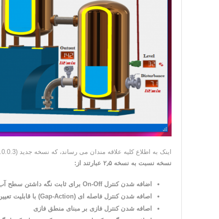
اینک به اطلاع کلیه علاقه مندان می رساند، که نسخه جدید (Ver. 4.0.0.3) نرم افزار KMPC CS به صورت آنلاین منتشر شده است.
نسخه نسبت به نسخه ۲٫۵ عبارتند از:
اضافه شدن کنترل On-Off برای ثابت نگه داشتن سطح آب
اصافه شدن کنترل فاصله ای (Gap-Action) با قابلیت تعیین جداگانه جدود بالا و پایین
اصافه شدن کنترل فازی بر مبنای منطق فازی