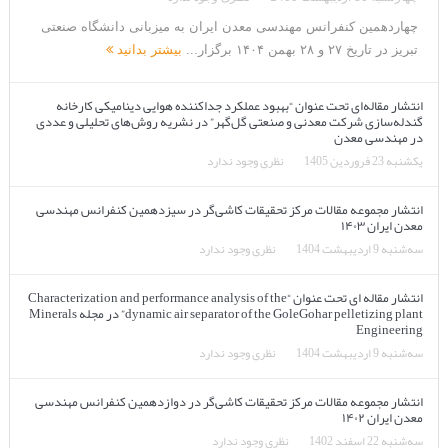
چهاردهمین کنفرانس مهندسی معدن ایران به میزبانی دانشگاه صنعتی
تبریز در تاریخ ۲۷ و ۲۸ بهمن ۱۴۰۴ برگزار...
بیشتر بدانید
انتشار مقاله‌ای تحت عنوان “بهبود عملکرد جداکننده هوایی دینامیکی کارخانه
گندله‌سازی شرکت معدنی و صنعتی گل‌گهر” در نشریه روش‌های تحلیلی و عددی
در مهندسی معدن
یکشنبه 23 فروردین 1405
نظری وجود ندارد
انتشار مجموعه مقالات مرکز تحقیقات کاشی‌گر در سیزدهمین کنفرانس مهندسی
معدن ایران ۱۴۰۳
سه‌شنبه 9 اردیبهشت 1404
نظری وجود ندارد
انتشار مقاله ای تحت عنوان “Characterization and performance analysis of the
dynamic air separator of the GoleGohar pelletizing plant” در مجله Minerals
Engineering
سه‌شنبه 9 اردیبهشت 1404
نظری وجود ندارد
انتشار مجموعه مقالات مرکز تحقیقات کاشی‌گر در دوازدهمین کنفرانس مهندسی
معدن ایران ۱۴۰۲
سه‌شنبه 22 اسفند 1402
نظری وجود ندارد