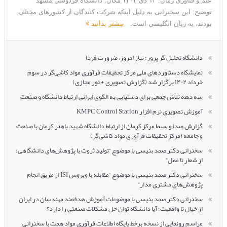
علم و فناوری زمان: ۱۳ دی ۱۴۰۲ مکان: دانشگاه فردوسی مشهد
توضیح: این سخنرانی به دلیل اینکه شرکت کنندگان از کشورهای مختلف
بودند، به زبان انگلیسی است.
بیشتر بدانید
دانشگاه تحلیل گر پرور: نیاز امروز، ضرورت فردا
نمایشگاه دستاوردهای ملی مرکز تحقیقات فرآوری مواد کاشی‌گر در سوم
خرداد ۱۴۰۲ برگزار شد (گزارش تصویری + تور مجازی)
سه دهه تلاش جمعی برای دستیابی به الگوی ایرانی ارتباط دانشگاه و صنعت
آموزش تصویری نرم افزار KMPC Control Station
گزارش صدا و سیما مرکز کرمان از ارتباط دانشگاه شهید باهنر کرمان با صنعت
و جامعه (مرکز تحقیقات فرآوری مواد کاشی‌گر)
سخنرانی دکتر صمد بنیسی با موضوع “تولید ثروت با پژوهش‌های دانشگاهی:
از شعار تا عمل”
سخنرانی دکتر صمد بنیسی با موضوع “مقابله با ویروس ISI از طریق انجام
پژوهش‌های مشتری مدار”
سخنرانی دکتر صمد بنیسی با موضوعات آموزش هدفمند مهندسان در ایران
از خیال تا واقعیت؛ آیا دانشگاه توان حل مشکلات صنعتی را دارد؟
مراسم رونمایی از نسخه برخط پایگاه اطلاعات فرآوری مواد همت با سخنرانی