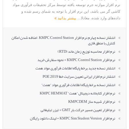
نرم افزار موازنه جرم توسعه یافته توسط مرکز تحقیقات فرآوری مواد
کاشی گر می باشد، این نرم افزار با توجه به شمای رسم شده و
داده‌های وارد شده، معادلا...
بیشتر بدانید
انتشار نسخه چهارم نرم افزار KMPC Control Station – اضافه شدن امکان
کنترل با منطق فازی
نرم افزار محاسبه توزیع زمان ماند (RTD)
نرم افزار KMPC Control Station + نحوه سفارش خرید
انتشار نسخه جدید برخط پایگاه اطلاعات فرآوری مواد همت
انتشار نرم افزار ایرانی تعیین سرایت خطا POE 2019
انتشار نسخه برخط پایگاه اطلاعات فرآوری مواد “همت”
نرم افزار کتابخانه دیجیتال “همت” KMPC HEMMAT
نرم افزار شبیه ساز KMPCDEM
نرم افزار تعیین مسیر حرکت بار GMT + تیزر تبلیغاتی
نرم افزار KMPC Sim Student Version + لینک دانلود رایگان