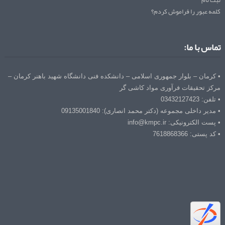
کلمه عبور را فراموش کردم؟
تماس با ما:
• کرمان – بلوار جمهوری اسلامی – دانشکده فنی دانشگاه شهید باهنر کرمان –
مرکز تحقیقات فرآوری مواد کاشی گر
• تلفن: 03432127423
• مدیر داخلی مجموعه (دکتر محمد انصاری): 09135001840
• پست الکترونیکی: info@kmpc.ir
• کد پستی: 7618868366