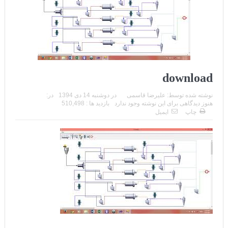
download
نوشته شده توسط:
علیرضا قاسمی
در
دوشنبه 14 دی 1394
در:
هنوز دیدگاهی برای این نوشته وجود ندارد
بازدید ها : 510,498
چاپ
ایمیل