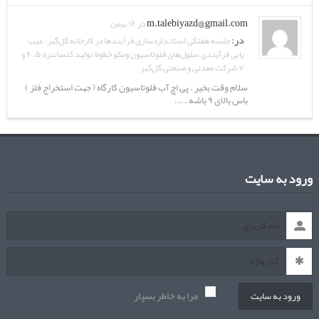
m.talebiyazd@gmail.com
در ۱۶ بهمن
در:
جلسه هفتگی استانداردسازی فرآیندها در کارخانه گل‌گهر: عیب
یابی فرآیندی سلول‌های فلوتاسیون ومکو خطوط تولید کنسانتره ۵، ۶ و
۷ شرکت معدنی و صنعتی گل‌گهر
سلام وقت بخیر . پی اچ آب فلوتاسیون کارگاه ( جهت استخراج فلز )
باس بالای ۹ باشه . ...
ورود به سایت
مرا به خاطر بسپار
ورود به سایت