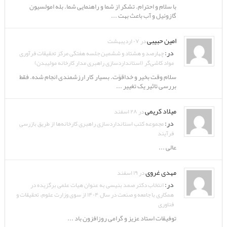
با سلام و احترام. تشکر از شما و راهنمایی شما. بله امولسیون
گازوئیل و آب باعث بهت ...
امین حبیبی
در ۰۷ اردیبهشت
در:
چهارصد و هشتاد و ششمین جلسه هفتگی مرکز تحقیقات فرآوری
مواد کاشی‌گر (استانداردسازی راهبری مدار کارخانه مولیبدن)
سلام وقت بخیر و خداقوّت. بسیار کار ارزشمندی انجام شده. فقط
بررسی تاثیر یک تغییر ...
میلاد کریمی
در ۲۸ اسفند
در:
مجموعه کتب استانداردسازی راهبری کارخانه‌ها از طریق بازرسی
فرآیند
عالی ...
مهدی غروی
در ۱۹ اسفند
در:
انتخاب دکتر صمد بنیسی به عنوان هیات علمی برگزیده در
همکاری با جامعه و صنعت در سال ۱۴۰۴ از سوی وزارت علوم، تحقیقات و
فناوری
توفیقات استاد عزیز و گرامی روزافزون باد ...