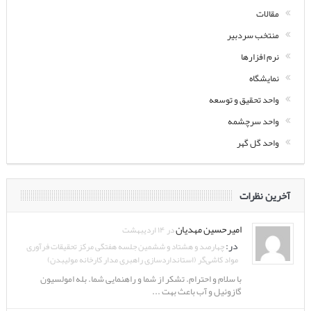
مقالات
منتخب سردبیر
نرم افزارها
نمایشگاه
واحد تحقیق و توسعه
واحد سرچشمه
واحد گل گهر
آخرین نظرات
امیرحسین مهدیان
در ۱۴ اردیبهشت
در:
چهارصد و هشتاد و ششمین جلسه هفتگی مرکز تحقیقات فرآوری
مواد کاشی‌گر (استانداردسازی راهبری مدار کارخانه مولیبدن)
با سلام و احترام. تشکر از شما و راهنمایی شما. بله امولسیون
گازوئیل و آب باعث بهت ...