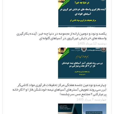
یکصد و نود و دومین ارائه از مجموعه در دنیا چه خبر: آینده بکارگیری
واسطه های خردایش غیرکروی در آسیاهای گلوله ای
دوشنبه 12 مرداد 1405
چهارصدو نودمین جلسه هفتگی مرکز تحقیقات فرآوری مواد کاشی‌گر
(بررسی روند تعویض آسترهای آسیاهای نیمه خودشکن فاز ۱ و ۲ کارخانه
پرعیارکنی ۲ مجتمع مس سرچشمه)
چهارشنبه 7 مرداد 1405