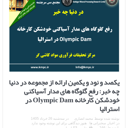
یکصد و نود و یکمین ارائه از مجموعه در دنیا
چه خبر: رفع گلوگاه های مدار آسیاکنی
خودشکن کارخانه Olympic Dam در
استرالیا
نوشته شده توسط:
محمد انصاری
در
سه‌شنبه 26 خرداد 1405
در:
اخبار
,
سخنرانی ها
هنوز دیدگاهی برای این نوشته وجود ندارد
بازدید ها : 246