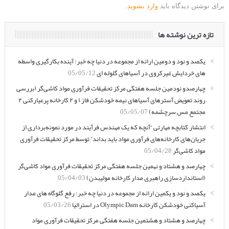
برای نوشتن دیدگاه باید
وارد بشوید
.
تازه ترین نوشته ها
یکصد و نود و دومین ارائه از مجموعه در دنیا چه خبر: آینده بکارگیری واسطه
های خردایش غیرکروی در آسیاهای گلوله ای
05/05/12
چهارصدو نودمین جلسه هفتگی مرکز تحقیقات فرآوری مواد کاشی‌گر (بررسی
روند تعویض آسترهای آسیاهای نیمه خودشکن فاز ۱ و ۲ کارخانه پرعیارکنی ۲
مجتمع مس سرچشمه)
05/05/07
انتشار کتابچه مهارتی “آنچه که یک مهندس فرآیند در مورد نمونه‌برداری از
جریان‌های کارخانه‌های فرآوری مواد باید بداند” توسط مرکز تحقیقات فرآوری
مواد کاشی‌گر
05/04/28
چهارصد و هشتاد و نهمین جلسه هفتگی مرکز تحقیقات فرآوری مواد کاشی‌گر
(استانداردسازی راهبری مدار کارخانه مولیبدن)
05/04/03
یکصد و نود و یکمین ارائه از مجموعه در دنیا چه خبر: رفع گلوگاه های مدار
آسیاکنی خودشکن کارخانه Olympic Dam در استرالیا
05/03/26
چهارصد و هشتاد و هشتمین جلسه هفتگی مرکز تحقیقات فرآوری مواد