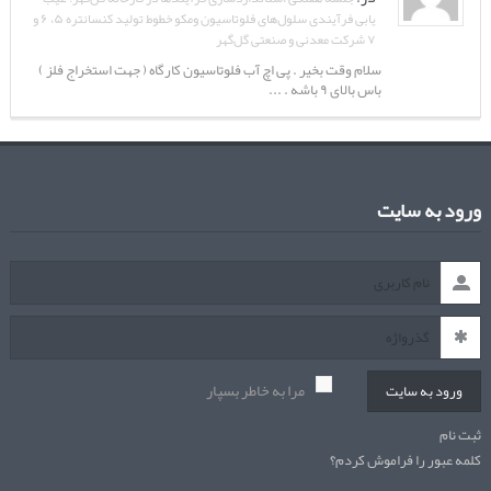
یابی فرآیندی سلول‌های فلوتاسیون ومکو خطوط تولید کنسانتره ۵، ۶ و
۷ شرکت معدنی و صنعتی گل‌گهر
سلام وقت بخیر . پی اچ آب فلوتاسیون کارگاه ( جهت استخراج فلز )
باس بالای ۹ باشه . ...
ورود به سایت
مرا به خاطر بسپار
ورود به سایت
ثبت نام
کلمه عبور را فراموش کردم؟