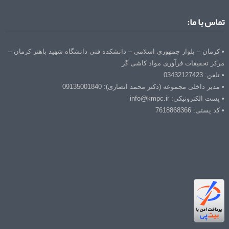
تماس با ما:
• کرمان – بلوار جمهوری اسلامی – دانشکده فنی دانشگاه شهید باهنر کرمان –
مرکز تحقیقات فرآوری مواد کاشی گر
• تلفن: 03432127423
• مدیر داخلی مجموعه (دکتر محمد انصاری): 09135001840
• پست الکترونیکی: info@kmpc.ir
• کد پستی: 7618868366