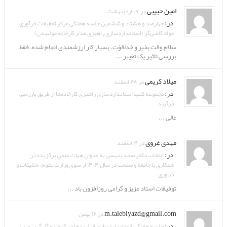
امین حبیبی
در ۰۷ اردیبهشت
در:
چهارصد و هشتاد و ششمین جلسه هفتگی مرکز تحقیقات فرآوری
مواد کاشی‌گر (استانداردسازی راهبری مدار کارخانه مولیبدن)
سلام وقت بخیر و خداقوّت. بسیار کار ارزشمندی انجام شده. فقط
بررسی تاثیر یک تغییر ...
میلاد کریمی
در ۲۸ اسفند
در:
مجموعه کتب استانداردسازی راهبری کارخانه‌ها از طریق بازرسی
فرآیند
عالی ...
مهدی غروی
در ۱۹ اسفند
در:
انتخاب دکتر صمد بنیسی به عنوان هیات علمی برگزیده در
همکاری با جامعه و صنعت در سال ۱۴۰۴ از سوی وزارت علوم، تحقیقات و
فناوری
توفیقات استاد عزیز و گرامی روزافزون باد ...
m.talebiyazd@gmail.com
در ۱۶ بهمن
در:
جلسه هفتگی استانداردسازی فرآیندها در کارخانه گل‌گهر: عیب