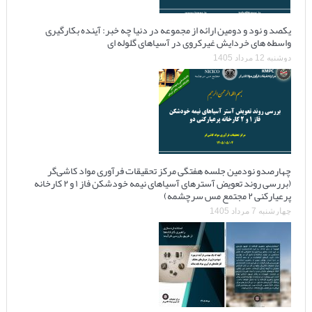
یکصد و نود و دومین ارائه از مجموعه در دنیا چه خبر: آینده بکارگیری
واسطه های خردایش غیرکروی در آسیاهای گلوله ای
دوشنبه 12 مرداد 1405
چهارصدو نودمین جلسه هفتگی مرکز تحقیقات فرآوری مواد کاشی‌گر
(بررسی روند تعویض آسترهای آسیاهای نیمه خودشکن فاز ۱ و ۲ کارخانه
پرعیارکنی ۲ مجتمع مس سرچشمه)
چهارشنبه 7 مرداد 1405