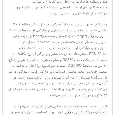
هیدروسیکلون‌های اولیه به داخل آسیا گلوله‌ای و سرریز
هیدروسیکلون‌های اولیه با دانه‌بندی ۸۰ درصد کوچکتر از ۹۰ میکرون
خوراک مدار فلوتاسیون را تشکیل می‌دهد.
مدار فلوتاسیون نیز مشابه مدار آسیاکنی اولیه از دو فاز مشابه ۱ و ۲
تشکیل شده است که در هر فاز، ۸ سلول پرعیارکنی اولیه (Rougher)، ۵
سلول رمق‌گیر (Scavenger)، ۳ سلول شستشو(Cleaner) و یک سلول
ستونی به عنوان بخش شستشوی مجدد (Recleaner) قرار دارد.
سلول‌های پرعیارکنی اولیه از نوع مکانیکی، با حجم ۱۳۰ متر مکعب
مدلRCS130 ، سلول‌های بخش شستشو و رمق‌گیر از نوع مکانیکی با
حجم ۵۰ متر مکعب مدل RCS50 و سلول ستونی به قطر ۴ متر و ارتفاع
۱۲ متر مدل CISA 400*1200 عملیات فلوتاسیون را انجام می‌دهند. به
منظور خردایش مجدد مجموع کنسانتره پرعیارکنی اولیه- رمق‌گیر، در هر
فاز یک آسیا گلوله‌ای از نوع لبریز شونده به کار گرفته شده است. هر
آسیای خردایش مجدد در مدار بسته با دو خوشه هیدروسیکلون کار
می‌کند. سرریز هیدروسیکلون‌های ثانویه با دانه بندی ۸۰ درصد کوچکتر از
۳۸ میکرون خوراک مدار شستشو می‌باشد.
کنسانتره مدار شستشو به سمت سلول‌های ستونی پمپ می‌شود و
باطله آن خوراک بخش رمق‌گیر خواهد بود. کنسانتره سلول‌های ستونی