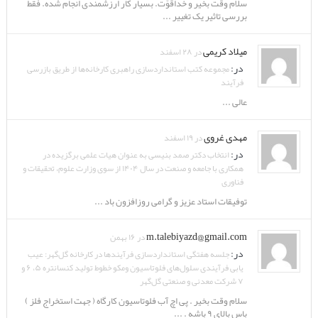
سلام وقت بخیر و خداقوّت. بسیار کار ارزشمندی انجام شده. فقط
بررسی تاثیر یک تغییر ...
میلاد کریمی
در ۲۸ اسفند
در:
مجموعه کتب استانداردسازی راهبری کارخانه‌ها از طریق بازرسی
فرآیند
عالی ...
مهدی غروی
در ۱۹ اسفند
در:
انتخاب دکتر صمد بنیسی به عنوان هیات علمی برگزیده در
همکاری با جامعه و صنعت در سال ۱۴۰۴ از سوی وزارت علوم، تحقیقات و
فناوری
توفیقات استاد عزیز و گرامی روزافزون باد ...
m.talebiyazd@gmail.com
در ۱۶ بهمن
در:
جلسه هفتگی استانداردسازی فرآیندها در کارخانه گل‌گهر: عیب
یابی فرآیندی سلول‌های فلوتاسیون ومکو خطوط تولید کنسانتره ۵، ۶ و
۷ شرکت معدنی و صنعتی گل‌گهر
سلام وقت بخیر . پی اچ آب فلوتاسیون کارگاه ( جهت استخراج فلز )
باس بالای ۹ باشه . ...