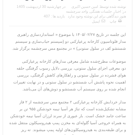
نوشته شده توسط:
امین حسین اکبری
در
چهارشنبه 30 اردیبهشت 1405
در:
اخبار
,
جلسات هفتگی
,
واحد سرچشمه
هنوز دیدگاهی برای این نوشته وجود ندارد
بازدید ها : 407
چاپ
ایمیل
این جلسه در تاریخ ۱۴۰۵/۰۲/۲۷ با موضوع « استانداردسازی راهبری
مدار فلوتاسیون کارخانه پرعیارکنی دو (سیستم حباب‌سازی و سیستم
شستشو کف در سلول ستونی) » در مجتمع مس سرچشمه برگزار شد.
موضوعات مطرح‌شده شامل معرفی مدارهای کارخانه پرعیارکنی
دو، معرفی اجزای سلول ستونی، بررسی دلایل رسوب گرفتگی حلقه
هوای فشرده در سلول ستونی و راهکارهای کاهش گرفتگی، بررسی
اهمیت نحوه پاشش آب شستشو در سلول ستونی و در نهایت تغییرات
انجام شده بر روی سیستم آب شستشو و دوش‌های آن می‌باشد.
مدار خردایش کارخانه پرعیارکنی ۲ مجتمع مس سرچشمه از ۲ فاز
مشابه تشکیل‌شده است که تناژ هر آسیا نیمه خودشکن ۹۵۵ تن بر
ساعت جامد خشک است. بار عبوری از سرند لرزان آسیا نیمه خودشکن
به همراه خروجی آسیا گلوله‌ای به مخزن پمپ هیدروسیکلون‌ منتقل شده
و برای طبقه‌بندی به هیدروسیکلون‌های اولیه پمپ میشوند. ته ریز