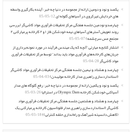
یکصد و نود و دومین ارائه از مجموعه در دنیا چه خبر: آینده بکارگیری واسطه
های خردایش غیرکروی در آسیاهای گلوله ای
05/05/12
چهارصدو نودمین جلسه هفتگی مرکز تحقیقات فرآوری مواد کاشی‌گر (بررسی
روند تعویض آسترهای آسیاهای نیمه خودشکن فاز ۱ و ۲ کارخانه پرعیارکنی ۲
مجتمع مس سرچشمه)
05/05/07
انتشار کتابچه مهارتی “آنچه که یک مهندس فرآیند در مورد نمونه‌برداری از
جریان‌های کارخانه‌های فرآوری مواد باید بداند” توسط مرکز تحقیقات فرآوری
مواد کاشی‌گر
05/04/28
چهارصد و هشتاد و نهمین جلسه هفتگی مرکز تحقیقات فرآوری مواد کاشی‌گر
(استانداردسازی راهبری مدار کارخانه مولیبدن)
05/04/03
یکصد و نود و یکمین ارائه از مجموعه در دنیا چه خبر: رفع گلوگاه های مدار
آسیاکنی خودشکن کارخانه Olympic Dam در استرالیا
05/03/26
چهارصد و هشتاد و هشتمین جلسه هفتگی مرکز تحقیقات فرآوری مواد
کاشی‌گر (استانداردسازی راهبری مدار فلوتاسیون کارخانه پرعیارکنی یک
(کاهش دانسیته شیرآهک و راه‌اندازی حلقه کنترلی))
05/03/18