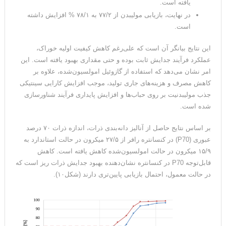
یافته است.
در نهایت، بازیابی مولیبدن از ۷۷/۲ به ۷۸/۱ % افزایش داشته
است.
این نتایج بیانگر آن است که علی‌رغم کاهش کیفیت اولیه خوراک،
عملکرد فرآیند جدایش ثابت بوده و حتی مقداری بهبود یافته است. این
امر نشان می‌دهد که استفاده از گازوئیل امولسیون‌شده، علاوه بر
کاهش مصرف و هزینه‌های جاری تولید، موجب افزایش کارایی سینتیکی
جذب مولیبدنیت بر روی حباب‌ها و افزایش پایداری فرآیند شناورسازی
شده است.
بر اساس نتایج حاصل از آنالیز دانه‌بندی ذرات، اندازه ذرات ۷۰ درصد
عبوری (P70) در کنسانتره رافر از ۲۷/۵ میکرون در حالت استاندارد به
۱۵/۹ میکرون در حالت امولسیون‌شده کاهش یافته است. کاهش
قابل‌توجه P70 در کنسانتره نشان‌دهنده بهبود جدایش ذرات ریز است که
در حالت معمول، احتمال بازیابی پایین‌تری دارند (شکل۱۰).