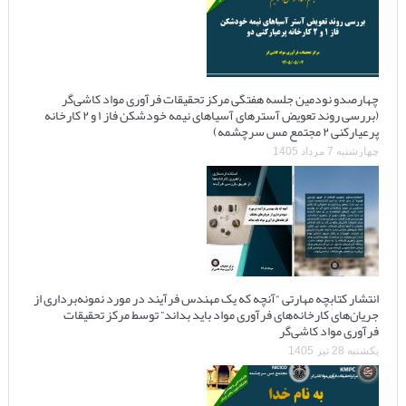
چهارصدو نودمین جلسه هفتگی مرکز تحقیقات فرآوری مواد کاشی‌گر
(بررسی روند تعویض آسترهای آسیاهای نیمه خودشکن فاز ۱ و ۲ کارخانه
پرعیارکنی ۲ مجتمع مس سرچشمه)
چهارشنبه 7 مرداد 1405
انتشار کتابچه مهارتی “آنچه که یک مهندس فرآیند در مورد نمونه‌برداری از
جریان‌های کارخانه‌های فرآوری مواد باید بداند” توسط مرکز تحقیقات
فرآوری مواد کاشی‌گر
یکشنبه 28 تیر 1405