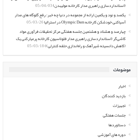
(استانداردسازی راهبری مدار کارخانه مولیبدن)
05/04/03
یکصد و نود و یکمین ارائه از مجموعه در دنیا چه خبر: رفع گلوگاه های مدار
آسیاکنی خودشکن کارخانه Olympic Dam در استرالیا
05/03/26
چهارصد و هشتاد و هشتمین جلسه هفتگی مرکز تحقیقات فرآوری مواد
کاشی‌گر (استانداردسازی راهبری مدار فلوتاسیون کارخانه پرعیارکنی یک
(کاهش دانسیته شیرآهک و راه‌اندازی حلقه کنترلی))
05/03/18
موضوعات
اخبار
بازدید کنندگان
تجهیزات
جلسات هفتگی
دستاوردها
دوره های آموزشی