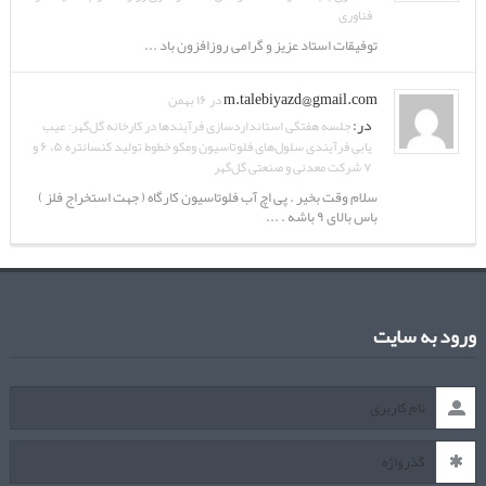
فناوری
توفیقات استاد عزیز و گرامی روزافزون باد ...
m.talebiyazd@gmail.com
در ۱۶ بهمن
در:
جلسه هفتگی استانداردسازی فرآیندها در کارخانه گل‌گهر: عیب
یابی فرآیندی سلول‌های فلوتاسیون ومکو خطوط تولید کنسانتره ۵، ۶ و
۷ شرکت معدنی و صنعتی گل‌گهر
سلام وقت بخیر . پی اچ آب فلوتاسیون کارگاه ( جهت استخراج فلز )
باس بالای ۹ باشه . ...
ورود به سایت