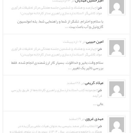
امیرحسین مهدیان
در ۱۴ اردیبهشت
در:
چهارصد و هشتاد و ششمین جلسه هفتگی مرکز تحقیقات فرآوری
مواد کاشی‌گر (استانداردسازی راهبری مدار کارخانه مولیبدن)
با سلام و احترام. تشکر از شما و راهنمایی شما. بله امولسیون
گازوئیل و آب باعث بهت ...
امین حبیبی
در ۰۷ اردیبهشت
در:
چهارصد و هشتاد و ششمین جلسه هفتگی مرکز تحقیقات فرآوری
مواد کاشی‌گر (استانداردسازی راهبری مدار کارخانه مولیبدن)
سلام وقت بخیر و خداقوّت. بسیار کار ارزشمندی انجام شده. فقط
بررسی تاثیر یک تغییر ...
میلاد کریمی
در ۲۸ اسفند
در:
مجموعه کتب استانداردسازی راهبری کارخانه‌ها از طریق بازرسی
فرآیند
عالی ...
مهدی غروی
در ۱۹ اسفند
در:
انتخاب دکتر صمد بنیسی به عنوان هیات علمی برگزیده در
همکاری با جامعه و صنعت در سال ۱۴۰۴ از سوی وزارت علوم، تحقیقات و