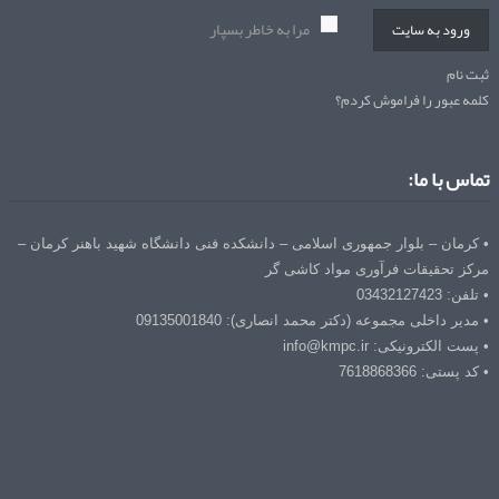
مرا به خاطر بسپار
ورود به سایت
ثبت نام
کلمه عبور را فراموش کردم؟
تماس با ما:
• کرمان – بلوار جمهوری اسلامی – دانشکده فنی دانشگاه شهید باهنر کرمان –
مرکز تحقیقات فرآوری مواد کاشی گر
• تلفن: 03432127423
• مدیر داخلی مجموعه (دکتر محمد انصاری): 09135001840
• پست الکترونیکی: info@kmpc.ir
• کد پستی: 7618868366