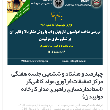
چهارصد و هشتاد و ششمین جلسه هفتگی
مرکز تحقیقات فرآوری مواد کاشی‌گر
(استانداردسازی راهبری مدار کارخانه
مولیبدن)
نوشته شده توسط:
امیرحسین مهدیان
در
دوشنبه 7 اردیبهشت 1405
در:
اخبار
,
جلسات هفتگی
,
واحد سرچشمه
2 دیدگاه
بازدید ها : 916