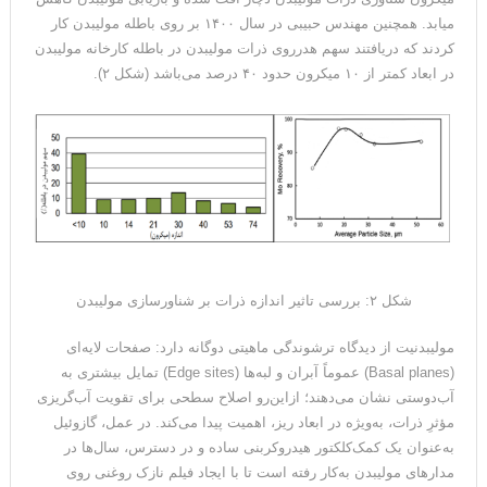
میابد. همچنین مهندس حبیبی در سال ۱۴۰۰ بر روی باطله مولیبدن کار
کردند که دریافتند سهم هدرروی ذرات مولیبدن در باطله کارخانه مولیبدن
در ابعاد کمتر از ۱۰ میکرون حدود ۴۰ درصد می‌باشد (شکل ۲).
شکل ۲: بررسی تاثیر اندازه ذرات بر شناورسازی مولیبدن
مولیبدنیت از دیدگاه ترشوندگی ماهیتی دوگانه دارد: صفحات لایه‌ای
(Basal planes) عموماً آبران و لبه‌ها (Edge sites) تمایل بیشتری به
آب‌دوستی نشان می‌دهند؛ ازاین‌رو اصلاح سطحی برای تقویت آب‌گریزی
مؤثرِ ذرات، به‌ویژه در ابعاد ریز، اهمیت پیدا می‌کند. در عمل، گازوئیل
به‌عنوان یک کمک‌کلکتور هیدروکربنی ساده و در دسترس، سال‌ها در
مدارهای مولیبدن به‌کار رفته است تا با ایجاد فیلم نازک روغنی روی