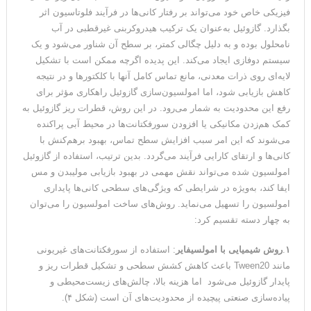
فیزیکی خاص خود می‌تواند بر رفتار کانی‌ها در فرآیند فلوتاسیون اثر
بگذارد. گازوئیل به‌عنوان یک ترکیب هیدروکربنی غیرقطبی در آب
نامحلول بوده و به دلیل چگالی کمتر، بر سطح آن شناور می‌شود و یک
سیستم دوفازی ایجاد می‌کند. این پدیده اگرچه ممکن است با تشکیل
لایه‌ای روی ذرات معدنی، مانع تماس کامل آنها با کلکتورها و در نتیجه
کاهش بازیابی شود، اما امولسیون‌سازی گازوئیل راهکاری مؤثر برای
رفع این محدودیت به شمار می‌رود. در این روش، قطرات ریز گازوئیل به
کمک هم‌زدن مکانیکی یا افزودن سورفکتانت‌ها در محیط آبی پراکنده
می‌شوند که این امر سبب افزایش سطح تماس، بهبود برهم‌کنش با
کانی‌ها و ارتقای کارایی فرآیند می‌گردد. بدین ترتیب، استفاده از گازوئیل
امولسیون شده می‌تواند نقش مهمی در بهبود بازیابی مولیبدن و مس
ایفا کند، به‌ویژه در شرایطی که ویژگی‌های سطحی کانی‌ها پایداری
امولسیون را تسهیل می‌نماید. روش‌های ساخت امولسیون را می‌توان
به چهار دسته تقسیم کرد:
۱
.
روش شیمیایی با امولسیفایر
: استفاده از سورفکتانت‌های غیریونی
مانند Tween20 باعث کاهش کشش سطحی و تشکیل قطرات ریز و
پایدار گازوئیل می‌شود اما هزینه بالا، چالش‌های زیست‌محیطی و
پیاده‌سازی صنعتی پیچیده از محدودیت‌های آن است (شکل ۴).