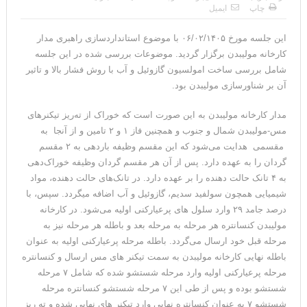
چاپ
ایمیل
این جلسه مورخ ۰۶/۰۲/۱۴۰۵ با موضوع استانداردسازی راهبری مدار
کارخانه مولیبدن برگزار گردید. موضوعات بررسی شده در این جلسه
شامل بررسی ساخت امولسیون گازوئیل و آب با روش فشار بالا و تاثیر
آن بر شناورسازی مولیبدن بود.
مدار کارخانه مولیبدن به این صورت است که خوراک از ته‌ریز تیکنرهای
مس-مولیبدن شمال و جنوب و همچنین فاز ۱ و ۲ تامین و از آنجا به
مقسمی هدایت می‌شود که این مقسم وظیفه باردهی به ۲ مقسم
گردان را به عهده دارد. پس از آن هر مقسم گردان وظیفه خوراک‌دهی
به ۴ تانک حالت دهنده را بر عهده دارد. در تانک‌های حالت دهنده، مواد
شیمیایی همچون سولفید سدیم، گازوئیل و آب اضافه میگردد. سپس، با
درصد جامد ۲۹ وارد سلول های پرعیارکنی اولیه می‌شود. در کارخانه
مولیبدن کنسانتره هر مرحله به مرحله بعد و باطله هر مرحله نیز به
مرحله قبل خود ارسال می‌گردد. باطله مرحله پرعیارکنی اولیه به عنوان
باطله نهایی کارخانه مولیبدن به سمت تیکنر های مس ارسال و کنسانتره
مرحله پرعیارکنی اولیه وارد مرحله شستشو شده که شامل ۷ مرحله
شستشو بوده و پس از طی این ۷ مرحله شستشو کنسانتره مرحله
شستشو ۷ به عنوان کنسانتره نهایی وارد تیکنر های نهایی شده و ته ریز