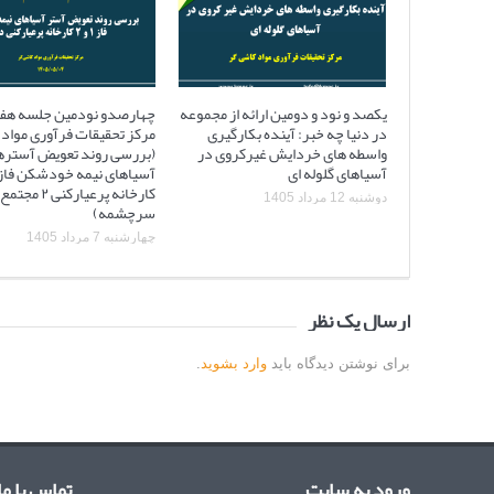
یکصد و نود و دومین ارائه از مجموعه
چهارصدو نودمین جلسه هف
در دنیا چه خبر: آینده بکارگیری
مرکز تحقیقات فرآوری مواد 
واسطه های خردایش غیرکروی در
(بررسی روند تعویض آستره
آسیاهای گلوله ای
کارخانه پرعیارکنی
دوشنبه 12 مرداد 1405
سرچشمه)
چهارشنبه 7 مرداد 1405
ارسال یک نظر
برای نوشتن دیدگاه باید
وارد بشوید
.
ورود به سایت
تماس با ما