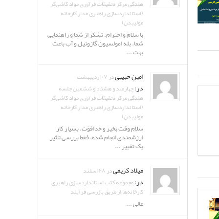
هفتگی مرکز تحقیقات فرآوری مواد کاشی‌گر
(استانداردسازی راهبری مدار کارخانه
مولیبدن)
با سلام و احترام. تشکر از شما و راهنمایی
شما. بله امولسیون گازوئیل و آب باعث
بهت ...
امین حبیبی
در ۰۷ اردیبهشت
در:
چهارصد و هشتاد و ششمین جلسه
هفتگی مرکز تحقیقات فرآوری مواد کاشی‌گر
(استانداردسازی راهبری مدار کارخانه
مولیبدن)
سلام وقت بخیر و خداقوّت. بسیار کار
ارزشمندی انجام شده. فقط بررسی تاثیر
یک تغییر ...
میلاد کریمی
در ۲۸ اسفند
در:
مجموعه کتب استانداردسازی راهبری
کارخانه‌ها از طریق بازرسی فرآیند
عالی ...