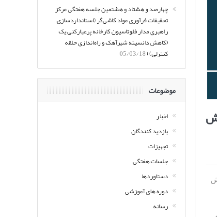
چهارصد و هشتاد و هشتمین جلسه هفتگی مرکز
تحقیقات فرآوری مواد کاشی‌گر (استانداردسازی
راهبری مدار فلوتاسیون کارخانه پرعیارکنی یک
(کاهش دانسیته شیرآهک و راه‌اندازی حلقه
کنترلی))
05/03/18
موضوعات
یش
اخبار
بازدید کنندگان
تجهیزات
جلسات هفتگی
دستاوردها
ش
دوره های آموزشی
رسانه
ای