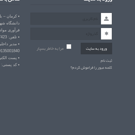
• کرمان – ب
دانشگاه شهی
فرآوری مواد
• تلفن: 03432127423
• مدیر داخل
مرا به خاطر بسپار
ورود به سایت
9135001840
• پست الکترونیکی: r
ثبت نام
• کد پستی: 7618868366
کلمه عبور را فراموش کردم؟