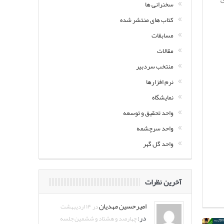
سخنرانی ها
کتاب های منتشر شده
مسابقات
مقالات
منتخب سردبیر
نرم افزارها
نمایشگاه
واحد تحقیق و توسعه
واحد سرچشمه
واحد گل گهر
آخرین نظرات
امیرحسین مهدیان
در ۱۴ اردیبهشت
در:
چهارصد و هشتاد و ششمین جلسه