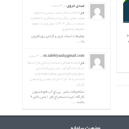
مهدی غروی
در ۱۹ اسفند
در:
انتخاب دکتر صمد بنیسی به عنوان
هیات علمی برگزیده در همکاری با جامعه و
صنعت در سال ۱۴۰۴ از سوی وزارت علوم،
تحقیقات و فناوری
د
توفیقات استاد عزیز و گرامی روزافزون
باد ...
m.talebiyazd@gmail.com
در ۱۶ بهمن
در:
جلسه هفتگی استانداردسازی فرآیندها
در کارخانه گل‌گهر: عیب یابی فرآیندی
سلول‌های فلوتاسیون ومکو خطوط تولید
کنسانتره ۵، ۶ و ۷ شرکت معدنی و صنعتی
گل‌گهر
سلام وقت بخیر . پی اچ آب فلوتاسیون
کارگاه ( جهت استخراج فلز ) باس بالای ۹
باشه . ...
وضعیت سامانه