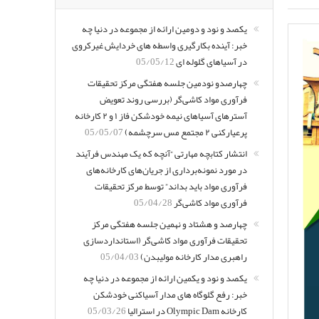
یکصد و نود و دومین ارائه از مجموعه در دنیا چه
خبر: آینده بکارگیری واسطه های خردایش غیرکروی
در آسیاهای گلوله ای
05/05/12
چهارصدو نودمین جلسه هفتگی مرکز تحقیقات
فرآوری مواد کاشی‌گر (بررسی روند تعویض
آسترهای آسیاهای نیمه خودشکن فاز ۱ و ۲ کارخانه
پرعیارکنی ۲ مجتمع مس سرچشمه)
05/05/07
انتشار کتابچه مهارتی “آنچه که یک مهندس فرآیند
در مورد نمونه‌برداری از جریان‌های کارخانه‌های
فرآوری مواد باید بداند” توسط مرکز تحقیقات
فرآوری مواد کاشی‌گر
05/04/28
چهارصد و هشتاد و نهمین جلسه هفتگی مرکز
تحقیقات فرآوری مواد کاشی‌گر (استانداردسازی
راهبری مدار کارخانه مولیبدن)
05/04/03
یکصد و نود و یکمین ارائه از مجموعه در دنیا چه
خبر: رفع گلوگاه های مدار آسیاکنی خودشکن
کارخانه Olympic Dam در استرالیا
05/03/26