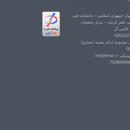
لوار جمهوری اسلامی – دانشکده فنی
د باهنر کرمان – مرکز تحقیقات
 کاشی گر
ی مجموعه (دکتر محمد انصاری):
0
info@kmpc.i