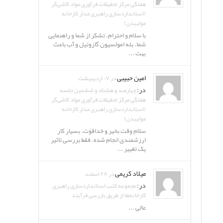
هفتگی مرکز تحقیقات فرآوری مواد کاشی‌گر
(استانداردسازی راهبری مدار کارخانه
مولیبدن)
با سلام و احترام. تشکر از شما و راهنمایی
شما. بله امولسیون گازوئیل و آب باعث
بهت ...
امین حبیبی
در ۰۷ اردیبهشت
در:
چهارصد و هشتاد و ششمین جلسه
هفتگی مرکز تحقیقات فرآوری مواد کاشی‌گر
(استانداردسازی راهبری مدار کارخانه
مولیبدن)
سلام وقت بخیر و خداقوّت. بسیار کار
ارزشمندی انجام شده. فقط بررسی تاثیر
یک تغییر ...
میلاد کریمی
در ۲۸ اسفند
در:
مجموعه کتب استانداردسازی راهبری
کارخانه‌ها از طریق بازرسی فرآیند
عالی ...