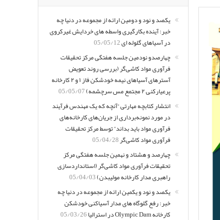
یکصد و نود و دومین ارائه از مجموعه در دنیا چه
خبر: آینده بکارگیری واسطه های خردایش غیرکروی
در آسیاهای گلوله ای
05/05/12
چهارصدو نودمین جلسه هفتگی مرکز تحقیقات
فرآوری مواد کاشی‌گر (بررسی روند تعویض
آسترهای آسیاهای نیمه خودشکن فاز ۱ و ۲ کارخانه
پرعیارکنی ۲ مجتمع مس سرچشمه)
05/05/07
انتشار کتابچه مهارتی “آنچه که یک مهندس فرآیند
در مورد نمونه‌برداری از جریان‌های کارخانه‌های
فرآوری مواد باید بداند” توسط مرکز تحقیقات
فرآوری مواد کاشی‌گر
05/04/28
چهارصد و هشتاد و نهمین جلسه هفتگی مرکز
تحقیقات فرآوری مواد کاشی‌گر (استانداردسازی
راهبری مدار کارخانه مولیبدن)
05/04/03
یکصد و نود و یکمین ارائه از مجموعه در دنیا چه
خبر: رفع گلوگاه های مدار آسیاکنی خودشکن
کارخانه Olympic Dam در استرالیا
05/03/26