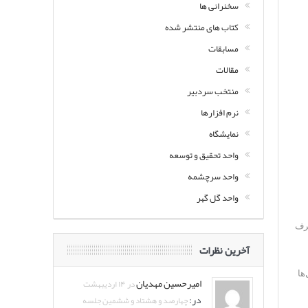
سخنرانی ها
کتاب های منتشر شده
مسابقات
مقالات
منتخب سردبیر
نرم افزارها
نمایشگاه
واحد تحقیق و توسعه
واحد سرچشمه
واحد گل گهر
طرف
آخرین نظرات
ها
امیرحسین مهدیان
در ۱۴ اردیبهشت
در:
چهارصد و هشتاد و ششمین جلسه