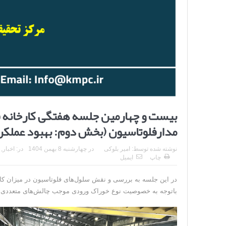
بیست و چهارمین جلسه هفتگی کارخانه ف
مدارفلوتاسیون (بخش دوم: بهبود عملکر
نوشته شده توسط:
امیر بلوکی
در
چهارشنبه 8 بهمن 1404
در:
اخبار
,
چاپ
ایمیل
در این جلسه به بررسی و نقش سلول‌های فلوتاسیون در میزان کار
باتوجه به خصوصیت نوع خوراک ورودی موجب چالش‌های متعددی ج