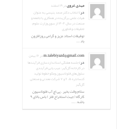
مهدی غروی
در ۱۹ اسفند
در:
انتخاب دکتر صمد بنیسی به عنوان
هیات علمی برگزیده در همکاری با جامعه و
صنعت در سال ۱۴۰۴ از سوی وزارت علوم،
تحقیقات و فناوری
توفیقات استاد عزیز و گرامی روزافزون
باد ...
m.talebiyazd@gmail.com
در ۱۶ بهمن
در:
جلسه هفتگی استانداردسازی فرآیندها
در کارخانه گل‌گهر: عیب یابی فرآیندی
سلول‌های فلوتاسیون ومکو خطوط تولید
کنسانتره ۵، ۶ و ۷ شرکت معدنی و صنعتی
گل‌گهر
سلام وقت بخیر . پی اچ آب فلوتاسیون
کارگاه ( جهت استخراج فلز ) باس بالای ۹
باشه . ...