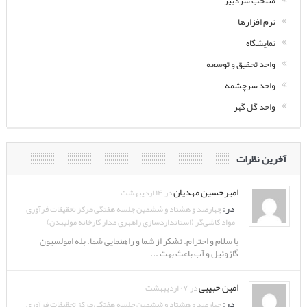
منتخب سردبیر
نرم افزارها
نمایشگاه
واحد تحقیق و توسعه
واحد سرچشمه
واحد گل گهر
آخرین نظرات
امیرحسین مهدیان
در ۱۴ اردیبهشت
در:
چهارصد و هشتاد و ششمین جلسه هفتگی مرکز تحقیقات فرآوری
مواد کاشی‌گر (استانداردسازی راهبری مدار کارخانه مولیبدن)
با سلام و احترام. تشکر از شما و راهنمایی شما. بله امولسیون
گازوئیل و آب باعث بهت ...
امین حبیبی
در ۰۷ اردیبهشت
در:
چهارصد و هشتاد و ششمین جلسه هفتگی مرکز تحقیقات فرآوری