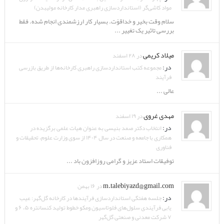
مواد کاشی‌گر (استانداردسازی راهبری مدار کارخانه مولیبدن)
سلام وقت بخیر و خداقوّت. بسیار کار ارزشمندی انجام شده. فقط
بررسی تاثیر یک تغییر ...
میلاد کریمی
در ۲۸ اسفند
در:
مجموعه کتب استانداردسازی راهبری کارخانه‌ها از طریق بازرسی
فرآیند
عالی ...
مهدی غروی
در ۱۹ اسفند
در:
انتخاب دکتر صمد بنیسی به عنوان هیات علمی برگزیده در
همکاری با جامعه و صنعت در سال ۱۴۰۴ از سوی وزارت علوم، تحقیقات و
فناوری
توفیقات استاد عزیز و گرامی روزافزون باد ...
m.talebiyazd@gmail.com
در ۱۶ بهمن
در:
جلسه هفتگی استانداردسازی فرآیندها در کارخانه گل‌گهر: عیب
یابی فرآیندی سلول‌های فلوتاسیون ومکو خطوط تولید کنسانتره ۵، ۶ و
۷ شرکت معدنی و صنعتی گل‌گهر