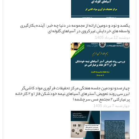
یکصد و نود و دومین ارائه از مجموعه در دنیا چه خبر: آینده بکارگیری
واسطه های خردایش غیرکروی در آسیاهای گلوله ای
دوشنبه 12 مرداد 1405
چهارصدو نودمین جلسه هفتگی مرکز تحقیقات فرآوری مواد کاشی‌گر
(بررسی روند تعویض آسترهای آسیاهای نیمه خودشکن فاز ۱ و ۲ کارخانه
پرعیارکنی ۲ مجتمع مس سرچشمه)
چهارشنبه 7 مرداد 1405