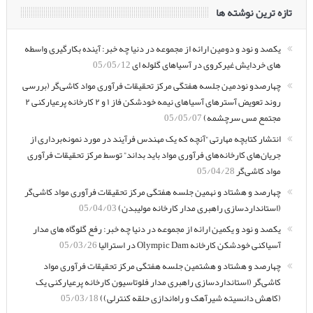
تازه ترین نوشته ها
یکصد و نود و دومین ارائه از مجموعه در دنیا چه خبر: آینده بکارگیری واسطه
های خردایش غیرکروی در آسیاهای گلوله ای
05/05/12
چهارصدو نودمین جلسه هفتگی مرکز تحقیقات فرآوری مواد کاشی‌گر (بررسی
روند تعویض آسترهای آسیاهای نیمه خودشکن فاز ۱ و ۲ کارخانه پرعیارکنی ۲
مجتمع مس سرچشمه)
05/05/07
انتشار کتابچه مهارتی “آنچه که یک مهندس فرآیند در مورد نمونه‌برداری از
جریان‌های کارخانه‌های فرآوری مواد باید بداند” توسط مرکز تحقیقات فرآوری
مواد کاشی‌گر
05/04/28
چهارصد و هشتاد و نهمین جلسه هفتگی مرکز تحقیقات فرآوری مواد کاشی‌گر
(استانداردسازی راهبری مدار کارخانه مولیبدن)
05/04/03
یکصد و نود و یکمین ارائه از مجموعه در دنیا چه خبر: رفع گلوگاه های مدار
آسیاکنی خودشکن کارخانه Olympic Dam در استرالیا
05/03/26
چهارصد و هشتاد و هشتمین جلسه هفتگی مرکز تحقیقات فرآوری مواد
کاشی‌گر (استانداردسازی راهبری مدار فلوتاسیون کارخانه پرعیارکنی یک
(کاهش دانسیته شیرآهک و راه‌اندازی حلقه کنترلی))
05/03/18