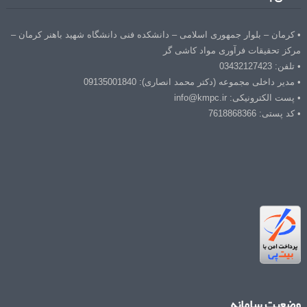
• کرمان – بلوار جمهوری اسلامی – دانشکده فنی دانشگاه شهید باهنر کرمان –
مرکز تحقیقات فرآوری مواد کاشی گر
• تلفن: 03432127423
• مدیر داخلی مجموعه (دکتر محمد انصاری): 09135001840
• پست الکترونیکی: info@kmpc.ir
• کد پستی: 7618868366
وضعیت سامانه