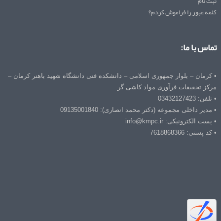
ثبت نام
کلمه عبور را فراموش کردم؟
تماس با ما:
• کرمان – بلوار جمهوری اسلامی – دانشکده فنی دانشگاه شهید باهنر کرمان –
مرکز تحقیقات فرآوری مواد کاشی گر
• تلفن: 03432127423
• مدیر داخلی مجموعه (دکتر محمد انصاری): 09135001840
• پست الکترونیکی: info@kmpc.ir
• کد پستی: 7618868366