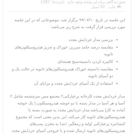
هنوز دیدگاهی برای این نوشته وجود ندارد
بازدید ها : 2,082
چاپ
ایمیل
این جلسه در تاریخ ۹۹/۰۷/۱۰ برگزار شد. موضوعاتی که در این جلسه
مورد بررسی قرار گرفت به شرح زیر می‌باشد:
بررسی مدار خردایش مجدد
مقایسه درصد جامد سرریز، خوراک و ته‌ریز هیدروسیکلون‌های
ثانویه
کالیبره کردن دانسیته‌سنج هسته‌ای
مقایسه دانسیته خوراک هیدروسیکلون‌های ثانویه در حالت یک و
دو آسیای ثانویه
استفاده از یک آسیای خردایش مجدد و مزایای آن
مدار خردایش مجدد کارخانه پرعیارکنی۲ مجتمع مس سرچشمه شامل ۲
آسیا و هر آسیا در مدار بسته با دو خوشه هیدروسیکلون ( یک خوشه
آماده به کار) می‌باشد.مدار خردایش مجدد به صورت بسته با
هیدروسیکلون‌های ثانویه کار می‌کند، این بدین معنی است که مجموع
کنسانتره پرعیارکنی اولیه و رمقگیر، ابتدا به مخزن پمپ‌های
هیدروسیکلون‌های ثانویه ارسال شده و با خروجی آسیای خردایش مجدد