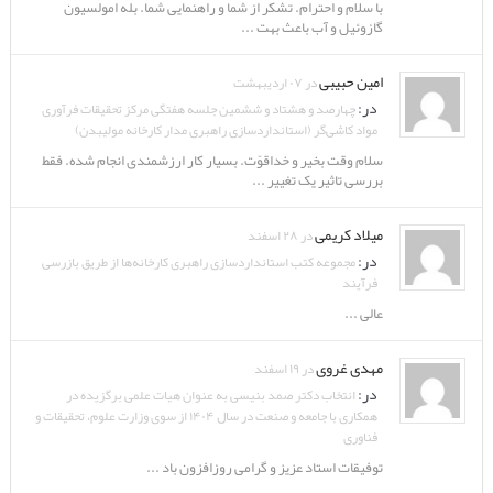
با سلام و احترام. تشکر از شما و راهنمایی شما. بله امولسیون
گازوئیل و آب باعث بهت ...
امین حبیبی
در ۰۷ اردیبهشت
در:
چهارصد و هشتاد و ششمین جلسه هفتگی مرکز تحقیقات فرآوری
مواد کاشی‌گر (استانداردسازی راهبری مدار کارخانه مولیبدن)
سلام وقت بخیر و خداقوّت. بسیار کار ارزشمندی انجام شده. فقط
بررسی تاثیر یک تغییر ...
میلاد کریمی
در ۲۸ اسفند
در:
مجموعه کتب استانداردسازی راهبری کارخانه‌ها از طریق بازرسی
فرآیند
عالی ...
مهدی غروی
در ۱۹ اسفند
در:
انتخاب دکتر صمد بنیسی به عنوان هیات علمی برگزیده در
همکاری با جامعه و صنعت در سال ۱۴۰۴ از سوی وزارت علوم، تحقیقات و
فناوری
توفیقات استاد عزیز و گرامی روزافزون باد ...