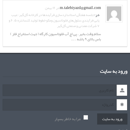
m.talebiyazd@gmail.com
در ۱۶ بهمن
در:
جلسه هفتگی استانداردسازی فرآیندها در کارخانه گل‌گهر: عیب
یابی فرآیندی سلول‌های فلوتاسیون ومکو خطوط تولید کنسانتره ۵، ۶ و
۷ شرکت معدنی و صنعتی گل‌گهر
سلام وقت بخیر . پی اچ آب فلوتاسیون کارگاه ( جهت استخراج فلز )
باس بالای ۹ باشه . ...
ورود به سایت
مرا به خاطر بسپار
ورود به سایت