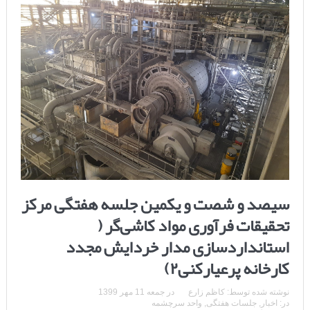
سیصد و شصت و یکمین جلسه هفتگی مرکز
تحقیقات فرآوری مواد کاشی‌گر (
استانداردسازی مدار خردایش مجدد
کارخانه پرعیارکنی۲)
نوشته شده توسط:
کاظم زارع
در
جمعه 11 مهر 1399
در:
اخبار
,
جلسات هفتگی
,
واحد سرچشمه