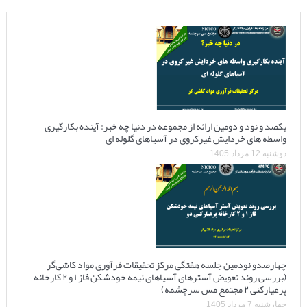
یکصد و نود و دومین ارائه از مجموعه در دنیا چه خبر: آینده بکارگیری
واسطه های خردایش غیرکروی در آسیاهای گلوله ای
دوشنبه 12 مرداد 1405
چهارصدو نودمین جلسه هفتگی مرکز تحقیقات فرآوری مواد کاشی‌گر
(بررسی روند تعویض آسترهای آسیاهای نیمه خودشکن فاز ۱ و ۲ کارخانه
پرعیارکنی ۲ مجتمع مس سرچشمه)
چهارشنبه 7 مرداد 1405