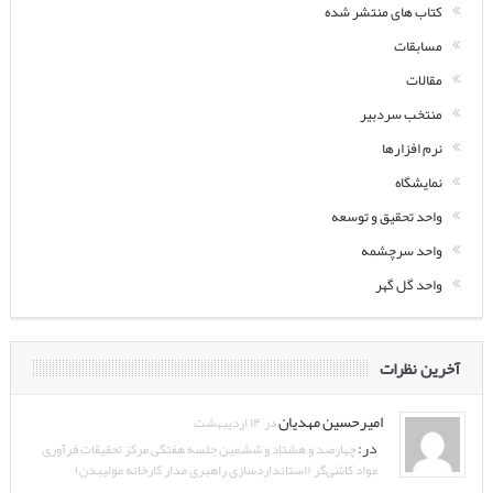
کتاب های منتشر شده
مسابقات
مقالات
منتخب سردبیر
نرم افزارها
نمایشگاه
واحد تحقیق و توسعه
واحد سرچشمه
واحد گل گهر
آخرین نظرات
امیرحسین مهدیان
در ۱۴ اردیبهشت
در:
چهارصد و هشتاد و ششمین جلسه هفتگی مرکز تحقیقات فرآوری
مواد کاشی‌گر (استانداردسازی راهبری مدار کارخانه مولیبدن)