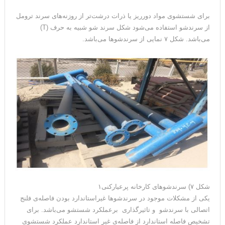
برای شستشوی مواد دورریز یا ذرات درشت‌تر از روزنه‌های سرند ترومل
از سرندشو استفاده می‌شود شکل سرند شو شبیه به حرف (T)
می‌باشد. شکل ۷ نمایی از سرندشوها می‌باشد.
شکل ۷) سرندشو‌های کارخانه پرعیارکنی۱
یکی از مشکلات موجود در سرندشوها غیراستاندارد بودن فاصله‌ی فلنج
اتصالی با سرندشو و تاثیرگذاری برعملکرد شستشو می‌باشد. برای
تشخیص فاصله استاندارد از فاصله‌ی غیر استاندارد عملکرد شستشوی