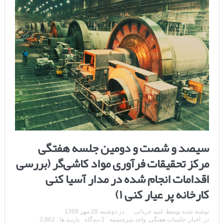
سیصد و شصت و دومین جلسه هفتگی
مرکز تحقیقات فرآوری مواد کاشی‌گر (بررسی
اقدامات انجام شده در مدار آسیا کنی
کارخانه پر عیار کنی ۱)
نوشته شده توسط:
امید حردانی
در
دوشنبه 28 مهر 1399
در:
اخبار
,
جلسات هفتگی
,
واحد سرچشمه
2 دیدگاه
بازدید ها : 3,862