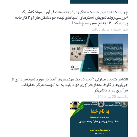
چهارصدو نودمین جلسه هفتگی مرکز تحقیقات فرآوری مواد کاشی‌گر
(بررسی روند تعویض آسترهای آسیاهای نیمه خودشکن فاز ۱ و ۲ کارخانه
پرعیارکنی ۲ مجتمع مس سرچشمه)
چهارشنبه 7 مرداد 1405
انتشار کتابچه مهارتی “آنچه که یک مهندس فرآیند در مورد نمونه‌برداری از
جریان‌های کارخانه‌های فرآوری مواد باید بداند” توسط مرکز تحقیقات
فرآوری مواد کاشی‌گر
یکشنبه 28 تیر 1405