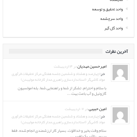
واحد تحقیق و توسعه
واحد سرچشمه
واحد گل گهر
آخرین نظرات
امیرحسین مهدیان
در ۱۴ اردیبهشت
در:
چهارصد و هشتاد و ششمین جلسه هفتگی مرکز تحقیقات فرآوری
مواد کاشی‌گر (استانداردسازی راهبری مدار کارخانه مولیبدن)
با سلام و احترام. تشکر از شما و راهنمایی شما. بله امولسیون
گازوئیل و آب باعث بهت ...
امین حبیبی
در ۰۷ اردیبهشت
در:
چهارصد و هشتاد و ششمین جلسه هفتگی مرکز تحقیقات فرآوری
مواد کاشی‌گر (استانداردسازی راهبری مدار کارخانه مولیبدن)
سلام وقت بخیر و خداقوّت. بسیار کار ارزشمندی انجام شده. فقط
بررسی تاثیر یک تغییر ...