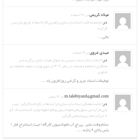
میلاد کریمی
در ۲۸ اسفند
در:
مجموعه کتب استانداردسازی راهبری کارخانه‌ها از طریق بازرسی
فرآیند
عالی ...
مهدی غروی
در ۱۹ اسفند
در:
انتخاب دکتر صمد بنیسی به عنوان هیات علمی برگزیده در
همکاری با جامعه و صنعت در سال ۱۴۰۴ از سوی وزارت علوم، تحقیقات و
فناوری
توفیقات استاد عزیز و گرامی روزافزون باد ...
m.talebiyazd@gmail.com
در ۱۶ بهمن
در:
جلسه هفتگی استانداردسازی فرآیندها در کارخانه گل‌گهر: عیب
یابی فرآیندی سلول‌های فلوتاسیون ومکو خطوط تولید کنسانتره ۵، ۶ و
۷ شرکت معدنی و صنعتی گل‌گهر
سلام وقت بخیر . پی اچ آب فلوتاسیون کارگاه ( جهت استخراج فلز )
باس بالای ۹ باشه . ...