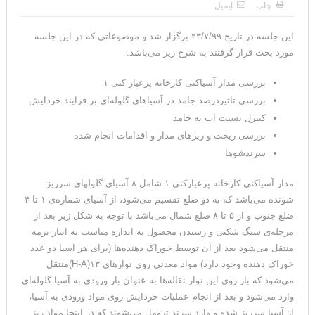
چاپ
ایمیل
این جلسه در تاریخ ۲۳/۷/۹۹ برگزار شد و موضوعاتی که در این جلسه
مورد بحث قرار گرفتند به شرح زیر می‌باشد:
بررسی مدار آسیاکنی کارخانه پرعیار کنی ۱
بررسی تاثیردرصد جامد در آسیاهای گلوله‌ای بر فرایند خردایش
کنترل نسبت آب به جامد
بررسی ریخت و ریزهای مدار و اقدامات انجام شده
سرندشوها
مدار آسیاکنی کارخانه پرعیارکنی ۱ شامل ۸ آسیای گلوله‎ای سرریز
شونده می‌باشد که به دو ضلع تقسیم می‌شود، از آسیای شماره‌ی ۱ تا ۴
ضلع جنوب و از ۵ تا ۸ ضلع شمال می‌باشد با توجه به شکل زیر بعد از
مرحله‌ی سنگ شکنی و رسیدن محصول به اندازه مناسب به انبار نرمه
منتقل می‌شود بعد از آن توسط خوراک دهنده‌ها (برای هر آسیا دو عدد
خوراک دهنده وجود دارد) مواد معدنی روی نوارهای ۱۳(H-A)منتقل
می‌شود که بار روی این نوار نقاله‌ها به عنوان بار ورودی به آسیا گلوله‌ای
وارد می‌شود و بعد از انجام عملیات خردایش روی مواد ورودی به آسیا،
از آسیا سرریز شده و وارد سرند ترومل می‌شوند که در اینجا مواد ریز