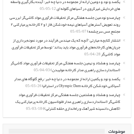
یکصد و نود و دومین ارائه از مجموعه در دنیا چه خبر: آینده بکارگیری واسطه
های خردایش غیرکروی در آسیاهای گلوله ای
05/05/12
چهارصدو نودمین جلسه هفتگی مرکز تحقیقات فرآوری مواد کاشی‌گر (بررسی
روند تعویض آسترهای آسیاهای نیمه خودشکن فاز ۱ و ۲ کارخانه پرعیارکنی ۲
مجتمع مس سرچشمه)
05/05/07
انتشار کتابچه مهارتی “آنچه که یک مهندس فرآیند در مورد نمونه‌برداری از
جریان‌های کارخانه‌های فرآوری مواد باید بداند” توسط مرکز تحقیقات فرآوری
مواد کاشی‌گر
05/04/28
چهارصد و هشتاد و نهمین جلسه هفتگی مرکز تحقیقات فرآوری مواد کاشی‌گر
(استانداردسازی راهبری مدار کارخانه مولیبدن)
05/04/03
یکصد و نود و یکمین ارائه از مجموعه در دنیا چه خبر: رفع گلوگاه های مدار
آسیاکنی خودشکن کارخانه Olympic Dam در استرالیا
05/03/26
چهارصد و هشتاد و هشتمین جلسه هفتگی مرکز تحقیقات فرآوری مواد
کاشی‌گر (استانداردسازی راهبری مدار فلوتاسیون کارخانه پرعیارکنی یک
(کاهش دانسیته شیرآهک و راه‌اندازی حلقه کنترلی))
05/03/18
موضوعات