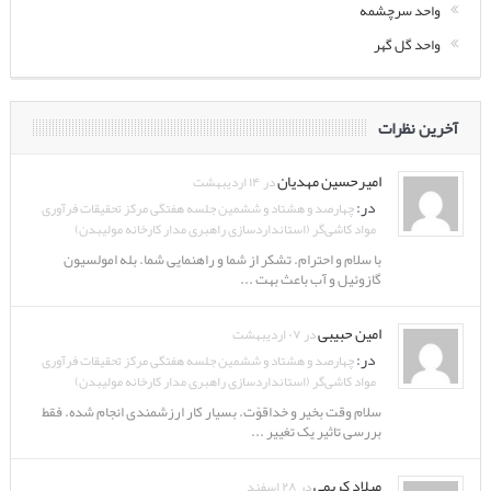
واحد سرچشمه
واحد گل گهر
آخرین نظرات
امیرحسین مهدیان
در ۱۴ اردیبهشت
در:
چهارصد و هشتاد و ششمین جلسه هفتگی مرکز تحقیقات فرآوری
مواد کاشی‌گر (استانداردسازی راهبری مدار کارخانه مولیبدن)
با سلام و احترام. تشکر از شما و راهنمایی شما. بله امولسیون
گازوئیل و آب باعث بهت ...
امین حبیبی
در ۰۷ اردیبهشت
در:
چهارصد و هشتاد و ششمین جلسه هفتگی مرکز تحقیقات فرآوری
مواد کاشی‌گر (استانداردسازی راهبری مدار کارخانه مولیبدن)
سلام وقت بخیر و خداقوّت. بسیار کار ارزشمندی انجام شده. فقط
بررسی تاثیر یک تغییر ...
میلاد کریمی
در ۲۸ اسفند