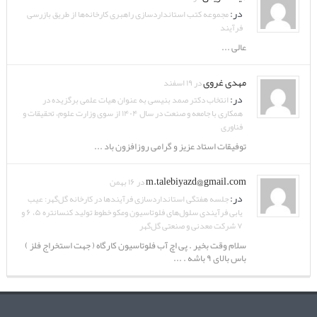
در:
مجموعه کتب استانداردسازی راهبری کارخانه‌ها از طریق بازرسی
فرآیند
عالی ...
مهدی غروی
در ۱۹ اسفند
در:
انتخاب دکتر صمد بنیسی به عنوان هیات علمی برگزیده در
همکاری با جامعه و صنعت در سال ۱۴۰۴ از سوی وزارت علوم، تحقیقات و
فناوری
توفیقات استاد عزیز و گرامی روزافزون باد ...
m.talebiyazd@gmail.com
در ۱۶ بهمن
در:
جلسه هفتگی استانداردسازی فرآیندها در کارخانه گل‌گهر: عیب
یابی فرآیندی سلول‌های فلوتاسیون ومکو خطوط تولید کنسانتره ۵، ۶ و
۷ شرکت معدنی و صنعتی گل‌گهر
سلام وقت بخیر . پی اچ آب فلوتاسیون کارگاه ( جهت استخراج فلز )
باس بالای ۹ باشه . ...