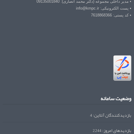
• مدیر داخلی مجموعه (دکتر محمد انصاری): 09135001840
• پست الکترونیکی: info@kmpc.ir
• کد پستی: 7618868366
وضعیت سامانه
بازدیدکنندگان آنلاین:
4
بازدیدهای امروز:
2,244