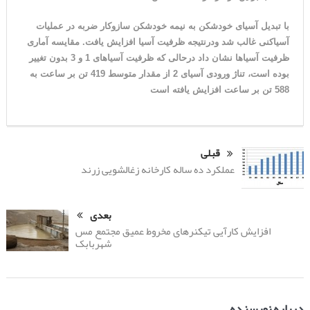
با تبدیل آسیای خودشکن به نیمه خودشکن سازوکار ضربه در عملیات
آسیاکنی غالب شد ودرنتیجه ظرفیت آسیا افزایش یافت. مقایسه آماری
ظرفیت آسیاها نشان داد درحالی که ظرفیت آسیاهای 1 و 3 بدون تغییر
بوده است، تناژ ورودی آسیای 2 از مقدار متوسط 419 تن بر ساعت به
588 تن بر ساعت افزایش یافته است
قبلی
عملکرد ده ساله کارخانه زغالشویی زرند
بعدی
افزایش کارآیی تیکنرهای مخروط عمیق مجتمع مس
شهربابک
درباره نویسنده