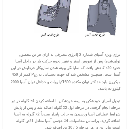
نرژی ویژه آسیای شماره 2 (انرژی مصرفی به ازای هر تن محصول
تولیدشده) پس از تعویض آستر و تغییر نحوه حرکت بار در داخل آسیا
حدود 20
٪
کاهش یافت که نمایانگر بهینه شدن سازوکار خردایش در این
آسیا است. همچنین مشخص شد که جهت دستیابی به
P
کمتر از 450
80
میکرون باید حداکثر توان مکنده 1500کیلووات و حداقل توان آسیا 2000
کیلووات باشد.
تبدیل آسیای خودشکن به نیمه خودشکن با اضافه کردن 4
٪
گلوله در دو
مرحله انجام گرفت. در مرحله اول 2
٪
گلوله اضافه شد و پس از پایش
شرایط عملیاتی آسیا ورسیدن به حالت پایدار مجدداً 2
٪
گلوله به آسیا
اضافه گردید. براساس محاسبات، 4
٪
حجمی آسیا معادل 21تن گلوله
است بنابراین در هر مرحله 5 / 10 تن اضافه شد.