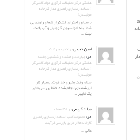
هفتگی مرکز تحقیقات فرآوری مواد کاشی‌گر
(استانداردسازی راهبری مدار کارخانه
مولیبدن)
با سلام و احترام. تشکر از شما و راهنمایی
ت است ولي مورد دوم به راحتي قابل اجرا شدن بود. با افزايش غلظت فلوكولانت از 2/0
شما. بله امولسیون گازوئیل و آب باعث
 و زمان ماند
بهت ...
امین حبیبی
در ۰۷ اردیبهشت
ين صورت بود كه در 220 ليتر آب
در:
چهارصد و هشتاد و ششمین جلسه
قدار
هفتگی مرکز تحقیقات فرآوری مواد کاشی‌گر
(استانداردسازی راهبری مدار کارخانه
مولیبدن)
ت
سلام وقت بخیر و خداقوّت. بسیار کار
ارزشمندی انجام شده. فقط بررسی تاثیر
یک تغییر ...
میلاد کریمی
در ۲۸ اسفند
در:
مجموعه کتب استانداردسازی راهبری
کارخانه‌ها از طریق بازرسی فرآیند
عالی ...