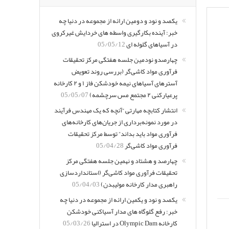
یکصد و نود و دومین ارائه از مجموعه در دنیا چه
خبر: آینده بکارگیری واسطه های خردایش غیرکروی
در آسیاهای گلوله ای
05/05/12
چهارصدو نودمین جلسه هفتگی مرکز تحقیقات
فرآوری مواد کاشی‌گر (بررسی روند تعویض
آسترهای آسیاهای نیمه خودشکن فاز ۱ و ۲ کارخانه
پرعیارکنی ۲ مجتمع مس سرچشمه)
05/05/07
انتشار کتابچه مهارتی “آنچه که یک مهندس فرآیند
در مورد نمونه‌برداری از جریان‌های کارخانه‌های
فرآوری مواد باید بداند” توسط مرکز تحقیقات
فرآوری مواد کاشی‌گر
05/04/28
چهارصد و هشتاد و نهمین جلسه هفتگی مرکز
تحقیقات فرآوری مواد کاشی‌گر (استانداردسازی
راهبری مدار کارخانه مولیبدن)
05/04/03
یکصد و نود و یکمین ارائه از مجموعه در دنیا چه
خبر: رفع گلوگاه های مدار آسیاکنی خودشکن
کارخانه Olympic Dam در استرالیا
05/03/26