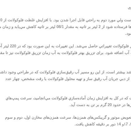
ی
مورد اول نيازمند تغيير اساسي مجموعه‌ي آماده‌سازي فلوكولان
درصد به 5/0 درصد، مقدار دبي محلول فلوكولانتي كه بايد به تيكنرها فرستاده شود از 2 ليتر بر ثانيه به مقدار 08/1 ليتر بر ثانيه كاهش مي‌يابد
ود.
براي افزايش غلظت محلول فلوكولانت بايد دوباره در سيكل تزريق فلوكولانت تغييراتي حاصل مي‌شد. اين تغييرات به ا
450 گرم، باید 1100 گرم فلوكولانت به آب اضافه شود. برای تزریق بهتر فلوکولانت به آب زمان تزريق فلوكولانت نیز تا م
یق باشد بیشتر است، از اين رو مسير آب رقيق‌سازي فلوكولانت كه در طراحي وجود داش
لاع از دبي جريان آب رقيق ساز و تهیه محلول فلوکولانت با رقت مشخص، چهار عدد
 كه در كل به افزايش زمان آماده‌سازي فلوكولانت مي‌انجاميد، سرعت پمپ‌هاي
 تن به دست آيد.
تعویض موتور و گریبکس‌های همزن‌ها، سرعت همزن‌های مخازن اول، دوم و سوم