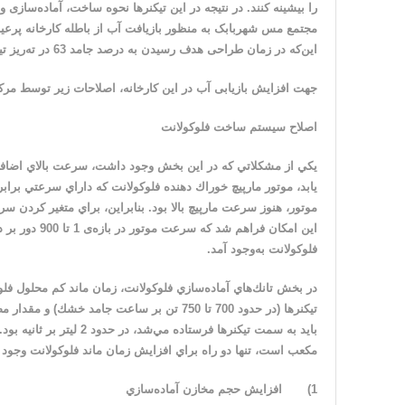
را بیشینه ‌کنند. در نتیجه در این تیکنرها نحوه ساخت، آماده‌سازی 
مجتمع مس شهربابک به منظور بازیافت آب از باطله کارخانه پرعیا
این‌که در زمان طراحی هدف رسیدن به درصد جامد 63 در ته‌ریز تیکنرها بوده است اما درصد جامد ته‌ریز بین 49 تا 57 می‌باشد.
جهت افزایش بازیابی آب در این کارخانه، اصلاحات زیر توسط
مرک
اصلاح سیستم ساخت فلوکولانت
يكي از مشكلاتي كه در اين بخش وجود داشت، سرعت بالاي اضاف
موتور، هنوز سرعت مارپيچ بالا بود. بنابراين، براي متغير كردن
این امکان فر
فلوکولانت به‌وجود آمد.
در بخش تانك‌هاي آماده‌سازي فلوكولانت، زمان ماند كم محلول ف
مكعب است، تنها دو راه براي افزايش زمان ماند فلوكولانت وجود د
1)
افزايش حجم مخازن آماده‌سازي