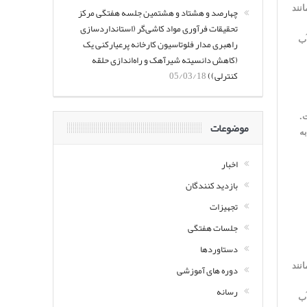
نند
چهارصد و هشتاد و هشتمین جلسه هفتگی مرکز
تحقیقات فرآوری مواد کاشی‌گر (استانداردسازی
آب
راهبری مدار فلوتاسیون کارخانه پرعیارکنی یک
(کاهش دانسیته شیرآهک و راه‌اندازی حلقه
کنترلی))
05/03/18
د افزایش یافت.
موضوعات
 به
اخبار
بازدید کنندگان
تجهیزات
جلسات هفتگی
دستاوردها
نند
دوره های آموزشی
رسانه
آب