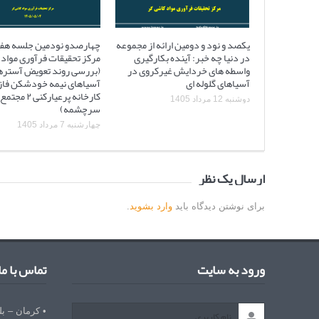
یکصد و نود و دومین ارائه از مجموعه
چهارصدو نودمین جلسه هف
در دنیا چه خبر: آینده بکارگیری
مرکز تحقیقات فرآوری مواد 
واسطه های خردایش غیرکروی در
(بررسی روند تعویض آستره
آسیاهای گلوله ای
کارخانه پرعیارکنی
دوشنبه 12 مرداد 1405
سرچشمه)
چهارشنبه 7 مرداد 1405
ارسال یک نظر
برای نوشتن دیدگاه باید
وارد بشوید
.
ورود به سایت
تماس با ما
• کرمان – ب