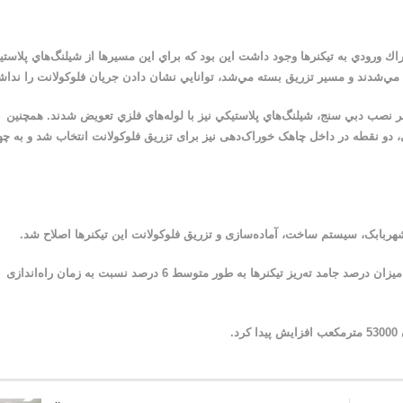
با نحوه‌ي تزريق فلوكولانت به 4 نقطه در خوراك ورودي به تيكنرها وجود داشت اين بود كه براي اين مسيرها از شیلنگ‌هاي پلاس
م مي‌شدند و مسير تزريق بسته مي‌شد، توانايي نشان دادن جريان فلوكولانت را نداشت
 نصب دبي سنج، شیلنگ‌هاي پلاستيكي نیز با لوله‌هاي فلزي تعويض شدند. همچنین
، دو نقطه در داخل چاهک خوراک‌دهی نیز برای تزریق فلوکولانت انتخاب شد و به چه
بابک، سیستم ساخت، آماده‌سازی و تزریق فلوکولانت این تیکنرها اصلاح شد.
– با اعمال تغییرات و بهبود کیفیت محلول فلوکولانت ساخته شده، میزان درصد جامد ته‌ریز تیکنرها به طور متوسط 6 درصد نسبت به زمان راه‌اندازی
.