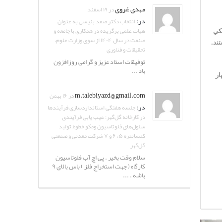
مهدی غروی
در ۱۹ اسفند
در:
انتخاب دکتر صمد بنیسی به عنوان
هیات علمی برگزیده در همکاری با جامعه و
تيكي
صنعت در سال ۱۴۰۴ از سوی وزارت علوم،
ند.
تحقیقات و فناوری
توفیقات استاد عزیز و گرامی روزافزون
باد ...
ار
m.talebiyazd@gmail.com
در ۱۶ بهمن
در:
جلسه هفتگی استانداردسازی فرآیندها
در کارخانه گل‌گهر: عیب یابی فرآیندی
سلول‌های فلوتاسیون ومکو خطوط تولید
کنسانتره ۵، ۶ و ۷ شرکت معدنی و صنعتی
گل‌گهر
سلام وقت بخیر . پی اچ آب فلوتاسیون
کارگاه ( جهت استخراج فلز ) باس بالای ۹
باشه . ...