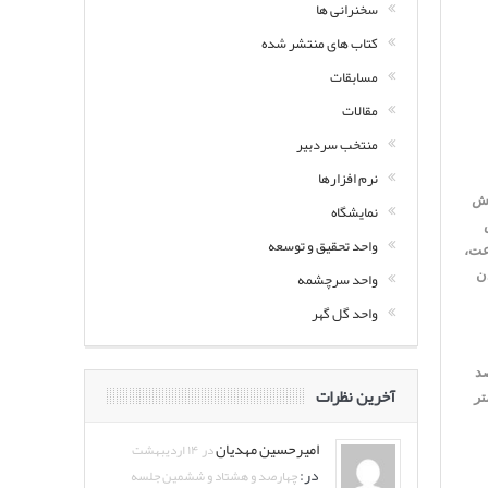
سخنرانی ها
کتاب های منتشر شده
مسابقات
مقالات
منتخب سردبیر
نرم افزارها
هش
نمایشگاه
يض
واحد تحقیق و توسعه
عت،
واحد سرچشمه
شدن
واحد گل گهر
 25 گرم بر تن)، دبي فلوكولانتی که با غلظت 2/0 درصد
آخرین نظرات
نيه بود. با در نظر داشتن این مطلب كه حجم كلي مخازن آماده‌سازي فلوكولانت برابر با ۹ متر
امیرحسین مهدیان
در ۱۴ اردیبهشت
در:
چهارصد و هشتاد و ششمین جلسه