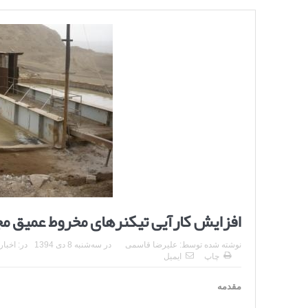
افزایش کارآیی تیکنرهای مخروط عمیق 
نوشته شده توسط:
علیرضا قاسمی
در
سه‌شنبه 8 دی 1394
در:
اخبار
چاپ
ایمیل
مقدمه