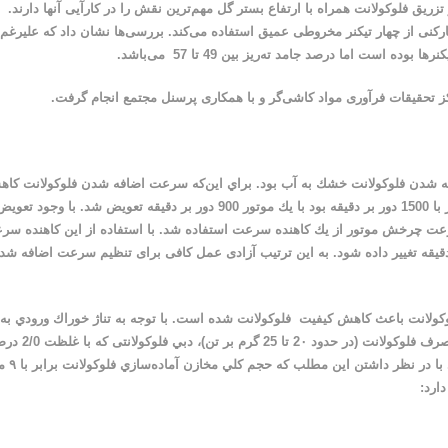
و تزریق فلوکولانت همراه با ارتفاع بستر گل مهم‌ترین نقش را در کارآیی آنها دارند.
رکنی از چهار تیکنر مخروطی عمیق استفاده می‌کند. بررسی‌ها نشان داد که علیرغم
ز تحقیقات فرآوری مواد کاشی‌گر
و با همکاری پرسنل مجتمع انجام گرفت.
ه شدن فلوكولانت خشك به آب بود. براي اين‌كه سرعت اضافه شدن فلوكولانت كا
يابد، موتور مارپيچ خوراك دهنده فلوكولانت كه داراي سرعتي برابر با 1500 دور بر دقيقه بود با يك موتور 900 دور بر دقيقه تعويض شد. با وجود تعو
 سرعت چرخش موتور از يك کاهنده سرعت استفاده شد. با استفاده از اين کاهنده سر
اهم شد که سرعت موتور در بازه‌ی 1 تا 900 دور بر دقیقه تغییر داده شود. به این ترتیب آزادی عمل کافی برای تنظیم سرعت اضافه 
لوكولانت باعث كاهش كيفيت فلوكولانت شده است. با توجه به تناژ خوراك ورودي به
تيكنر‌ها (در حدود 700 تا 750 تن بر ساعت جامد خشك) و مقدار مصرف فلوکولانت (در حدود 2۰ تا
بايد به سمت تيكنرها فرستاده مي‌شد، در حدود 2 ليتر بر ثا
ارد: