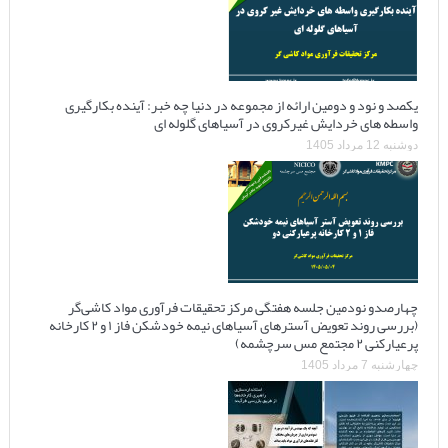
یکصد و نود و دومین ارائه از مجموعه در دنیا چه خبر: آینده بکارگیری
واسطه های خردایش غیرکروی در آسیاهای گلوله ای
دوشنبه 12 مرداد 1405
چهارصدو نودمین جلسه هفتگی مرکز تحقیقات فرآوری مواد کاشی‌گر
(بررسی روند تعویض آسترهای آسیاهای نیمه خودشکن فاز ۱ و ۲ کارخانه
پرعیارکنی ۲ مجتمع مس سرچشمه)
چهارشنبه 7 مرداد 1405