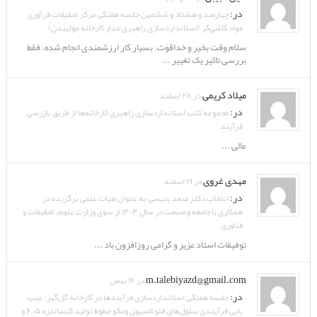
در:
چهارصد و هشتاد و ششمین جلسه هفتگی مرکز تحقیقات فرآوری
مواد کاشی‌گر (استانداردسازی راهبری مدار کارخانه مولیبدن)
سلام وقت بخیر و خداقوّت. بسیار کار ارزشمندی انجام شده. فقط
بررسی تاثیر یک تغییر ...
میلاد کریمی
در ۲۸ اسفند
در:
مجموعه کتب استانداردسازی راهبری کارخانه‌ها از طریق بازرسی
فرآیند
عالی ...
مهدی غروی
در ۱۹ اسفند
در:
انتخاب دکتر صمد بنیسی به عنوان هیات علمی برگزیده در
همکاری با جامعه و صنعت در سال ۱۴۰۴ از سوی وزارت علوم، تحقیقات و
فناوری
توفیقات استاد عزیز و گرامی روزافزون باد ...
m.talebiyazd@gmail.com
در ۱۶ بهمن
در:
جلسه هفتگی استانداردسازی فرآیندها در کارخانه گل‌گهر: عیب
یابی فرآیندی سلول‌های فلوتاسیون ومکو خطوط تولید کنسانتره ۵، ۶ و