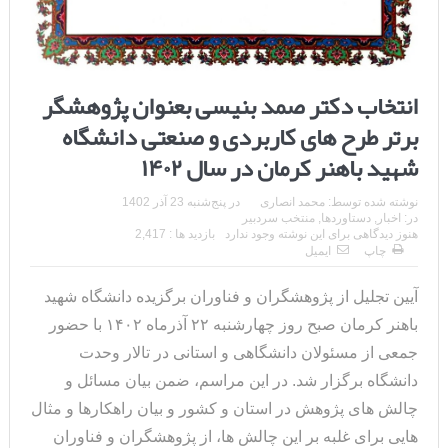
انتخاب دکتر صمد بنیسی بعنوان پژوهشگر
برتر طرح های کاربردی و صنعتی دانشگاه
شهید باهنر کرمان در سال ۱۴۰۲
نوشته شده توسط:
محمد انصاری
در
پنج‌شنبه 23 آذر 1402
در:
اخبار
,
دستاوردها
,
منتخب سردبیر
هنوز دیدگاهی برای این نوشته وجود ندارد
بازدید ها : 2,417
چاپ
ایمیل
آیین تجلیل از پژوهشگران و فناوران برگزیده دانشگاه شهید
باهنر کرمان صبح روز چهارشنبه ۲۲ آذرماه ۱۴۰۲ با حضور
جمعی از مسئولان دانشگاهی و استانی در تالار وحدت
دانشگاه برگزار شد. در این مراسم، ضمن بیان مسائل و
چالش های پژوهش در استان و کشور و بیان راهکارها و مثال
هایی برای غلبه بر این چالش ها، از پژوهشگران و فناوران