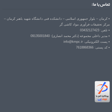
تماس با ما:
• کرمان – بلوار جمهوری اسلامی – دانشکده فنی دانشگاه شهید باهنر کرمان –
مرکز تحقیقات فرآوری مواد کاشی گر
• تلفن: 03432127423
• مدیر داخلی مجموعه (دکتر محمد انصاری): 09135001840
• پست الکترونیکی: info@kmpc.ir
• کد پستی: 7618868366