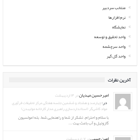
منتخب سردبیر
نرم افزارها
نمایشگاه
واحد تحقیق و توسعه
واحد سرچشمه
واحد گل گهر
آخرین نظرات
امیرحسین مهدیان
در ۱۴ اردیبهشت
در:
چهارصد و هشتاد و ششمین جلسه هفتگی مرکز تحقیقات فرآوری
مواد کاشی‌گر (استانداردسازی راهبری مدار کارخانه مولیبدن)
با سلام و احترام. تشکر از شما و راهنمایی شما. بله امولسیون
گازوئیل و آب باعث بهت ...
امین حبیبی
در ۰۷ اردیبهشت