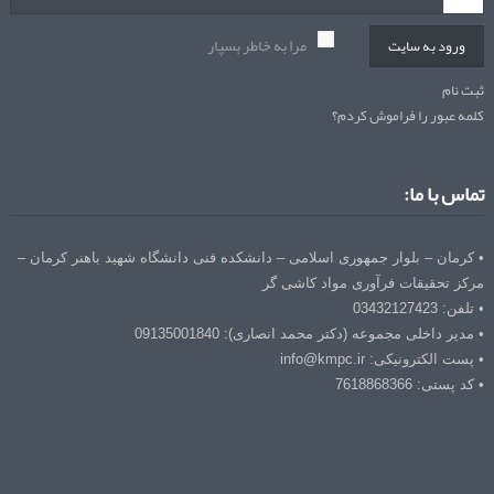
مرا به خاطر بسپار
ورود به سایت
ثبت نام
کلمه عبور را فراموش کردم؟
تماس با ما:
• کرمان – بلوار جمهوری اسلامی – دانشکده فنی دانشگاه شهید باهنر کرمان –
مرکز تحقیقات فرآوری مواد کاشی گر
• تلفن: 03432127423
• مدیر داخلی مجموعه (دکتر محمد انصاری): 09135001840
• پست الکترونیکی: info@kmpc.ir
• کد پستی: 7618868366