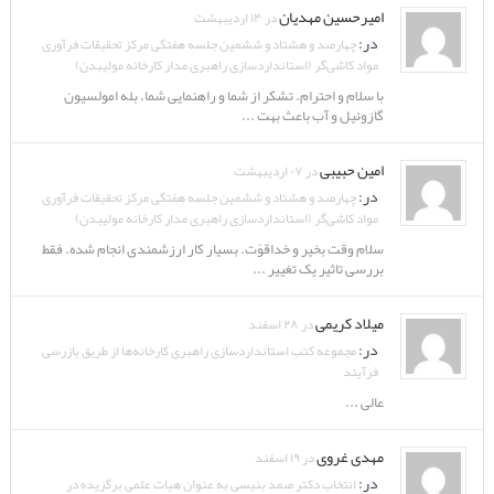
امیرحسین مهدیان
در ۱۴ اردیبهشت
در:
چهارصد و هشتاد و ششمین جلسه هفتگی مرکز تحقیقات فرآوری
مواد کاشی‌گر (استانداردسازی راهبری مدار کارخانه مولیبدن)
با سلام و احترام. تشکر از شما و راهنمایی شما. بله امولسیون
گازوئیل و آب باعث بهت ...
امین حبیبی
در ۰۷ اردیبهشت
در:
چهارصد و هشتاد و ششمین جلسه هفتگی مرکز تحقیقات فرآوری
مواد کاشی‌گر (استانداردسازی راهبری مدار کارخانه مولیبدن)
سلام وقت بخیر و خداقوّت. بسیار کار ارزشمندی انجام شده. فقط
بررسی تاثیر یک تغییر ...
میلاد کریمی
در ۲۸ اسفند
در:
مجموعه کتب استانداردسازی راهبری کارخانه‌ها از طریق بازرسی
فرآیند
عالی ...
مهدی غروی
در ۱۹ اسفند
در:
انتخاب دکتر صمد بنیسی به عنوان هیات علمی برگزیده در