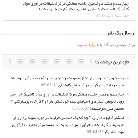
چهارصد و هشتاد و نهمین جلسه هفتگی مرکز تحقیقات فرآوری مواد
کاشی‌گر (استانداردسازی راهبری مدار کارخانه مولیبدن)
چهارشنبه 3 تیر 1405
ارسال یک نظر
برای نوشتن دیدگاه باید
وارد بشوید
.
تازه ترین نوشته ها
یکصد و نود و دومین ارائه از مجموعه در دنیا چه خبر: آینده بکارگیری واسطه
های خردایش غیرکروی در آسیاهای گلوله ای
05/05/12
چهارصدو نودمین جلسه هفتگی مرکز تحقیقات فرآوری مواد کاشی‌گر (بررسی
روند تعویض آسترهای آسیاهای نیمه خودشکن فاز ۱ و ۲ کارخانه پرعیارکنی ۲
مجتمع مس سرچشمه)
05/05/07
انتشار کتابچه مهارتی “آنچه که یک مهندس فرآیند در مورد نمونه‌برداری از
جریان‌های کارخانه‌های فرآوری مواد باید بداند” توسط مرکز تحقیقات فرآوری
مواد کاشی‌گر
05/04/28