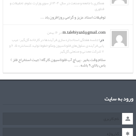
همکاری با جامعه و صنعت در سال ۱۴۰۴ از سوی وزارت علوم، تحقیقات و
فناوری
توفیقات استاد عزیز و گرامی روزافزون باد ...
m.talebiyazd@gmail.com
در ۱۶ بهمن
در:
جلسه هفتگی استانداردسازی فرآیندها در کارخانه گل‌گهر: عیب
یابی فرآیندی سلول‌های فلوتاسیون ومکو خطوط تولید کنسانتره ۵، ۶ و
۷ شرکت معدنی و صنعتی گل‌گهر
سلام وقت بخیر . پی اچ آب فلوتاسیون کارگاه ( جهت استخراج فلز )
باس بالای ۹ باشه . ...
ورود به سایت