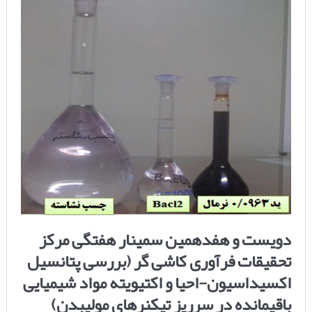
دویست و هفدهمین سمینار هفتگی مرکز
تحقیقات فرآوری کاشی گر (بررسی پتانسیل
اکسیداسیون-احیا و اکتیویته مواد شیمیایی
باقیمانده در سرریز تیکنرهای مولیبدن)