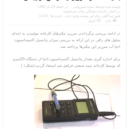
نوشته شده توسط:
مجید شیروانی
در
جمعه 24 دی 1395
در:
اخبار
,
جلسات هفتگی
,
واحد سرچشمه
هنوز دیدگاهی برای این نوشته وجود ندارد
بازدید ها : 3,310
چاپ
ایمیل
در ادامه بررسی برگرداندن سرریز تیکنرهای کارخانه مولیبدن به ابتدای
سلول های رافر، در این ارائه به بررسی میزان پتانسیل اکسیداسیون-
احیا آب سرریز این تیکنرها پرداخته شد.
برای اندازه گیری مقدار پتانسیل اکسیداسیون-احیا از دستگاه Ehمتری
که توسط کارخانه نیمه صنعتی فراهم شد استفاد گردید.(شکل۱ )