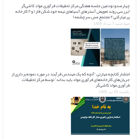
چهارصدو نودمین جلسه هفتگی مرکز تحقیقات فرآوری مواد کاشی‌گر
(بررسی روند تعویض آسترهای آسیاهای نیمه خودشکن فاز ۱ و ۲ کارخانه
پرعیارکنی ۲ مجتمع مس سرچشمه)
چهارشنبه 7 مرداد 1405
انتشار کتابچه مهارتی “آنچه که یک مهندس فرآیند در مورد نمونه‌برداری از
جریان‌های کارخانه‌های فرآوری مواد باید بداند” توسط مرکز تحقیقات
فرآوری مواد کاشی‌گر
یکشنبه 28 تیر 1405