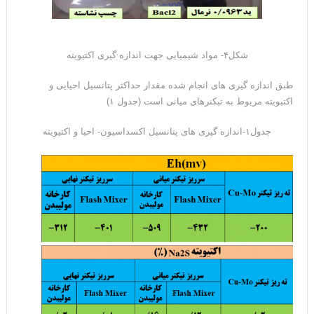
شکل۴- مواد شیمیایی جهت اندازه گیری اکتیویته
طبق اندازه گیری های انجام شده مقدار حداکثر پتانسیل احیایی و
اکتیویته مربوط به تیکنرهای میانی است (جدول ۱)
جدول۱-اندازه گیری های پتانسیل اکسداسیون- احیا و اکتیویته