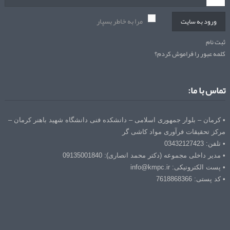
مرا به خاطر بسپار
ورود به سایت
ثبت نام
کلمه عبور را فراموش کردم؟
تماس با ما:
• کرمان – بلوار جمهوری اسلامی – دانشکده فنی دانشگاه شهید باهنر کرمان –
مرکز تحقیقات فرآوری مواد کاشی گر
• تلفن: 03432127423
• مدیر داخلی مجموعه (دکتر محمد انصاری): 09135001840
• پست الکترونیکی: info@kmpc.ir
• کد پستی: 7618868366