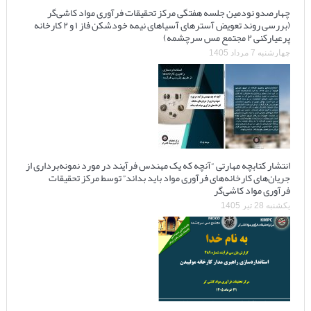
چهارصدو نودمین جلسه هفتگی مرکز تحقیقات فرآوری مواد کاشی‌گر
(بررسی روند تعویض آسترهای آسیاهای نیمه خودشکن فاز ۱ و ۲ کارخانه
پرعیارکنی ۲ مجتمع مس سرچشمه)
چهارشنبه 7 مرداد 1405
انتشار کتابچه مهارتی “آنچه که یک مهندس فرآیند در مورد نمونه‌برداری از
جریان‌های کارخانه‌های فرآوری مواد باید بداند” توسط مرکز تحقیقات
فرآوری مواد کاشی‌گر
یکشنبه 28 تیر 1405