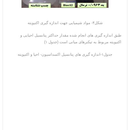
شکل۴- مواد شیمیایی جهت اندازه گیری اکتیویته
طبق اندازه گیری های انجام شده مقدار حداکثر پتانسیل احیایی و
اکتیویته مربوط به تیکنرهای میانی است (جدول ۱)
جدول۱-اندازه گیری های پتانسیل اکسداسیون- احیا و اکتیویته