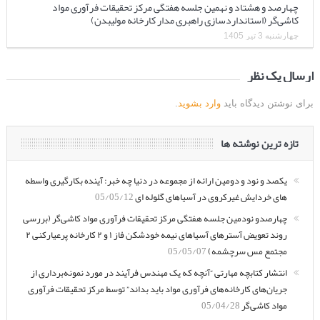
چهارصد و هشتاد و نهمین جلسه هفتگی مرکز تحقیقات فرآوری مواد
کاشی‌گر (استانداردسازی راهبری مدار کارخانه مولیبدن)
چهارشنبه 3 تیر 1405
ارسال یک نظر
برای نوشتن دیدگاه باید
وارد بشوید
.
تازه ترین نوشته ها
یکصد و نود و دومین ارائه از مجموعه در دنیا چه خبر: آینده بکارگیری واسطه
های خردایش غیرکروی در آسیاهای گلوله ای
05/05/12
چهارصدو نودمین جلسه هفتگی مرکز تحقیقات فرآوری مواد کاشی‌گر (بررسی
روند تعویض آسترهای آسیاهای نیمه خودشکن فاز ۱ و ۲ کارخانه پرعیارکنی ۲
مجتمع مس سرچشمه)
05/05/07
انتشار کتابچه مهارتی “آنچه که یک مهندس فرآیند در مورد نمونه‌برداری از
جریان‌های کارخانه‌های فرآوری مواد باید بداند” توسط مرکز تحقیقات فرآوری
مواد کاشی‌گر
05/04/28