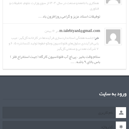
همکاری با جامعه و صنعت در سال ۱۴۰۴ از سوی وزارت علوم، تحقیقات و
فناوری
توفیقات استاد عزیز و گرامی روزافزون باد ...
m.talebiyazd@gmail.com
در ۱۶ بهمن
در:
جلسه هفتگی استانداردسازی فرآیندها در کارخانه گل‌گهر: عیب
یابی فرآیندی سلول‌های فلوتاسیون ومکو خطوط تولید کنسانتره ۵، ۶ و
۷ شرکت معدنی و صنعتی گل‌گهر
سلام وقت بخیر . پی اچ آب فلوتاسیون کارگاه ( جهت استخراج فلز )
باس بالای ۹ باشه . ...
ورود به سایت