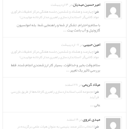
امیرحسین مهدیان
در ۱۴ اردیبهشت
در:
چهارصد و هشتاد و ششمین جلسه هفتگی مرکز تحقیقات فرآوری
مواد کاشی‌گر (استانداردسازی راهبری مدار کارخانه مولیبدن)
با سلام و احترام. تشکر از شما و راهنمایی شما. بله امولسیون
گازوئیل و آب باعث بهت ...
امین حبیبی
در ۰۷ اردیبهشت
در:
چهارصد و هشتاد و ششمین جلسه هفتگی مرکز تحقیقات فرآوری
مواد کاشی‌گر (استانداردسازی راهبری مدار کارخانه مولیبدن)
سلام وقت بخیر و خداقوّت. بسیار کار ارزشمندی انجام شده. فقط
بررسی تاثیر یک تغییر ...
میلاد کریمی
در ۲۸ اسفند
در:
مجموعه کتب استانداردسازی راهبری کارخانه‌ها از طریق بازرسی
فرآیند
عالی ...
مهدی غروی
در ۱۹ اسفند
در:
انتخاب دکتر صمد بنیسی به عنوان هیات علمی برگزیده در