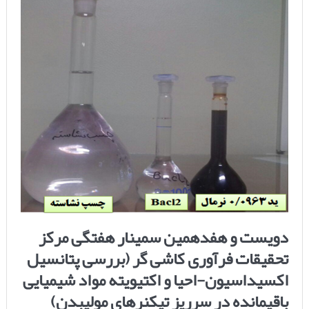
دویست و هفدهمین سمینار هفتگی مرکز
تحقیقات فرآوری کاشی گر (بررسی پتانسیل
اکسیداسیون-احیا و اکتیویته مواد شیمیایی
باقیمانده در سرریز تیکنرهای مولیبدن)