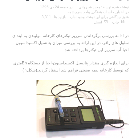
نوشته شده توسط:
مجید شیروانی
در
جمعه 24 دی 1395
در:
اخبار
,
جلسات هفتگی
,
واحد سرچشمه
هنوز دیدگاهی برای این نوشته وجود ندارد
بازدید ها : 3,311
چاپ
ایمیل
در ادامه بررسی برگرداندن سرریز تیکنرهای کارخانه مولیبدن به ابتدای
سلول های رافر، در این ارائه به بررسی میزان پتانسیل اکسیداسیون-
احیا آب سرریز این تیکنرها پرداخته شد.
برای اندازه گیری مقدار پتانسیل اکسیداسیون-احیا از دستگاه Ehمتری
که توسط کارخانه نیمه صنعتی فراهم شد استفاد گردید.(شکل۱ )