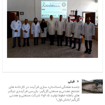
قبلی
جلسه هفتگی استاندارد سازی فرآیند در کارخانه های
مجتمع معدنی و صنعتی گل‌گهر: بازرسی فرآیندی تیکنر
های باطله خطوط تولید ۶،۵و۷ شرکت صنعتی و معدنی
گل‌گهر(بخش اول)