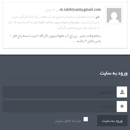
m.talebiyazd@gmail.com
در ۱۶ بهمن
در:
جلسه هفتگی استانداردسازی فرآیندها در کارخانه گل‌گهر: عیب
یابی فرآیندی سلول‌های فلوتاسیون ومکو خطوط تولید کنسانتره ۵، ۶ و
۷ شرکت معدنی و صنعتی گل‌گهر
سلام وقت بخیر . پی اچ آب فلوتاسیون کارگاه ( جهت استخراج فلز )
باس بالای ۹ باشه . ...
ورود به سایت
مرا به خاطر بسپار
ورود به سایت