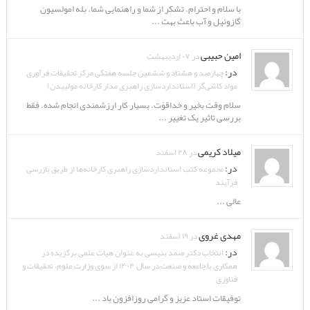
با سلام و احترام. تشکر از شما و راهنمایی شما. بله امولسیون
گازوئیل و آب باعث بهت ...
امین حبیبی
در ۰۷ اردیبهشت
در:
چهارصد و هشتاد و ششمین جلسه هفتگی مرکز تحقیقات فرآوری
مواد کاشی‌گر (استانداردسازی راهبری مدار کارخانه مولیبدن)
سلام وقت بخیر و خداقوّت. بسیار کار ارزشمندی انجام شده. فقط
بررسی تاثیر یک تغییر ...
میلاد کریمی
در ۲۸ اسفند
در:
مجموعه کتب استانداردسازی راهبری کارخانه‌ها از طریق بازرسی
فرآیند
عالی ...
مهدی غروی
در ۱۹ اسفند
در:
انتخاب دکتر صمد بنیسی به عنوان هیات علمی برگزیده در
همکاری با جامعه و صنعت در سال ۱۴۰۴ از سوی وزارت علوم، تحقیقات و
فناوری
توفیقات استاد عزیز و گرامی روزافزون باد ...