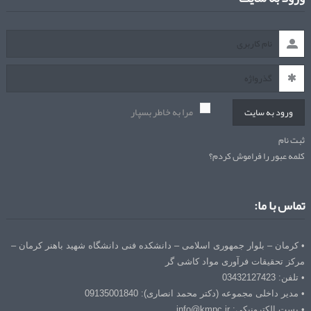
مرا به خاطر بسپار
ورود به سایت
ثبت نام
کلمه عبور را فراموش کردم؟
تماس با ما:
• کرمان – بلوار جمهوری اسلامی – دانشکده فنی دانشگاه شهید باهنر کرمان –
مرکز تحقیقات فرآوری مواد کاشی گر
• تلفن: 03432127423
• مدیر داخلی مجموعه (دکتر محمد انصاری): 09135001840
• پست الکترونیکی: info@kmpc.ir