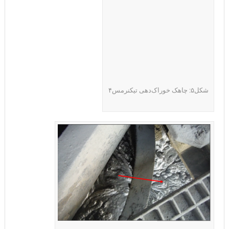
شکل۵: چاهک خوراک‌دهی تیکنرمس۴