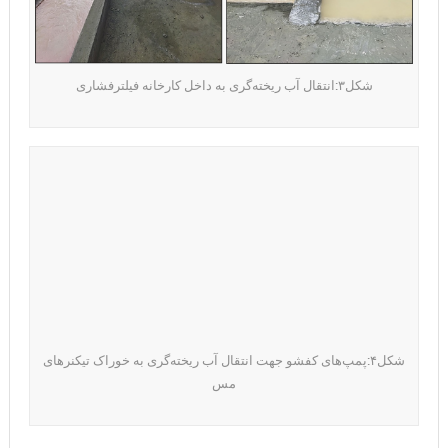
شکل۳:انتقال آب ریخته‌گری به داخل کارخانه فیلترفشاری
شکل۴:پمپ‌های کفشو جهت انتقال آب ریخته‌گری به خوراک تیکنرهای
مس