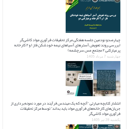
چهارصدو نودمین جلسه هفتگی مرکز تحقیقات فرآوری مواد کاشی‌گر
(بررسی روند تعویض آسترهای آسیاهای نیمه خودشکن فاز ۱ و ۲ کارخانه
پرعیارکنی ۲ مجتمع مس سرچشمه)
چهارشنبه 7 مرداد 1405
انتشار کتابچه مهارتی “آنچه که یک مهندس فرآیند در مورد نمونه‌برداری از
جریان‌های کارخانه‌های فرآوری مواد باید بداند” توسط مرکز تحقیقات
فرآوری مواد کاشی‌گر
یکشنبه 28 تیر 1405