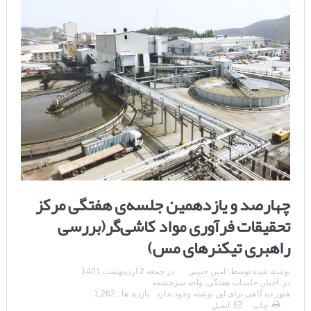
چهارصد و یازدهمین جلسه‌ی هفتگی مرکز
تحقیقات فرآوری مواد کاشی‌گر(بررسی
راهبری تیکنرهای مس)
نوشته شده توسط:
امین حبیبی
در
جمعه 2 اردیبهشت 1401
در:
اخبار
,
جلسات هفتگی
,
واحد سرچشمه
هنوز دیدگاهی برای این نوشته وجود ندارد
بازدید ها : 1,262
چاپ
ایمیل