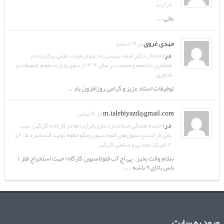
فرآیند
عالی ...
مهدی غروی
در ۱۹ اسفند
در:
انتخاب دکتر صمد بنیسی به عنوان هیات علمی برگزیده در
همکاری با جامعه و صنعت در سال ۱۴۰۴ از سوی وزارت علوم، تحقیقات و
فناوری
توفیقات استاد عزیز و گرامی روزافزون باد ...
m.talebiyazd@gmail.com
در ۱۶ بهمن
در:
جلسه هفتگی استانداردسازی فرآیندها در کارخانه گل‌گهر: عیب
یابی فرآیندی سلول‌های فلوتاسیون ومکو خطوط تولید کنسانتره ۵، ۶ و
۷ شرکت معدنی و صنعتی گل‌گهر
سلام وقت بخیر . پی اچ آب فلوتاسیون کارگاه ( جهت استخراج فلز )
باس بالای ۹ باشه . ...
ورود به سایت