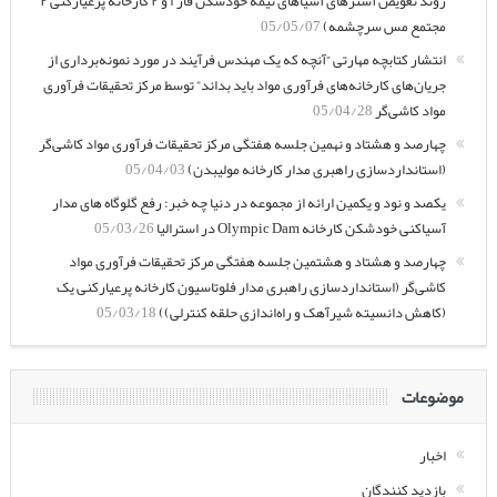
روند تعویض آسترهای آسیاهای نیمه خودشکن فاز ۱ و ۲ کارخانه پرعیارکنی ۲
مجتمع مس سرچشمه)
05/05/07
انتشار کتابچه مهارتی “آنچه که یک مهندس فرآیند در مورد نمونه‌برداری از
جریان‌های کارخانه‌های فرآوری مواد باید بداند” توسط مرکز تحقیقات فرآوری
مواد کاشی‌گر
05/04/28
چهارصد و هشتاد و نهمین جلسه هفتگی مرکز تحقیقات فرآوری مواد کاشی‌گر
(استانداردسازی راهبری مدار کارخانه مولیبدن)
05/04/03
یکصد و نود و یکمین ارائه از مجموعه در دنیا چه خبر: رفع گلوگاه های مدار
آسیاکنی خودشکن کارخانه Olympic Dam در استرالیا
05/03/26
چهارصد و هشتاد و هشتمین جلسه هفتگی مرکز تحقیقات فرآوری مواد
کاشی‌گر (استانداردسازی راهبری مدار فلوتاسیون کارخانه پرعیارکنی یک
(کاهش دانسیته شیرآهک و راه‌اندازی حلقه کنترلی))
05/03/18
موضوعات
اخبار
بازدید کنندگان