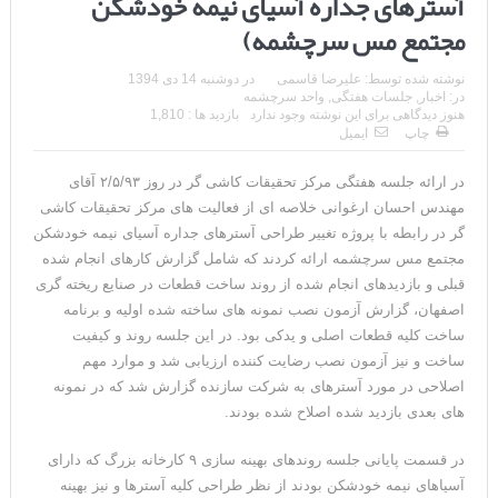
آسترهای جداره آسیای نیمه خودشکن
مجتمع مس سرچشمه)
نوشته شده توسط:
علیرضا قاسمی
در
دوشنبه 14 دی 1394
در:
اخبار
,
جلسات هفتگی
,
واحد سرچشمه
هنوز دیدگاهی برای این نوشته وجود ندارد
بازدید ها : 1,810
چاپ
ایمیل
در ارائه جلسه هفتگی مرکز تحقیقات کاشی گر در روز ۲/۵/۹۳ آقای
مهندس احسان ارغوانی خلاصه ای از فعالیت های مرکز تحقیقات کاشی
گر در رابطه با پروژه تغییر طراحی آسترهای جداره آسیای نیمه خودشکن
مجتمع مس سرچشمه ارائه کردند که شامل گزارش کارهای انجام شده
قبلی و بازدیدهای انجام شده از روند ساخت قطعات در صنایع ریخته گری
اصفهان، گزارش آزمون نصب نمونه های ساخته شده اولیه و برنامه
ساخت کلیه قطعات اصلی و یدکی بود. در این جلسه روند و کیفیت
ساخت و نیز آزمون نصب رضایت کننده ارزیابی شد و موارد مهم
اصلاحی در مورد آسترهای به شرکت سازنده گزارش شد که در نمونه
های بعدی بازدید شده اصلاح شده بودند.
در قسمت پایانی جلسه روندهای بهینه سازی ۹ کارخانه بزرگ که دارای
آسیاهای نیمه خودشکن بودند از نظر طراحی کلیه آسترها و نیز بهینه