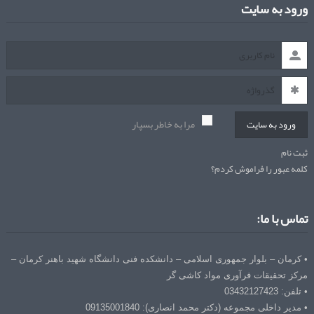
ورود به سایت
مرا به خاطر بسپار
ورود به سایت
ثبت نام
کلمه عبور را فراموش کردم؟
تماس با ما:
• کرمان – بلوار جمهوری اسلامی – دانشکده فنی دانشگاه شهید باهنر کرمان –
مرکز تحقیقات فرآوری مواد کاشی گر
• تلفن: 03432127423
• مدیر داخلی مجموعه (دکتر محمد انصاری): 09135001840