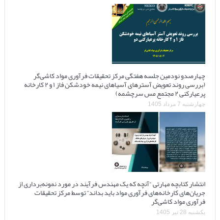
چهارصدو نودمین جلسه هفتگی مرکز تحقیقات فرآوری مواد کاشی‌گر
(بررسی روند تعویض آسترهای آسیاهای نیمه خودشکن فاز ۱ و ۲ کارخانه
پرعیارکنی ۲ مجتمع مس سرچشمه)
چهارشنبه 7 مرداد 1405
انتشار کتابچه مهارتی “آنچه که یک مهندس فرآیند در مورد نمونه‌برداری از
جریان‌های کارخانه‌های فرآوری مواد باید بداند” توسط مرکز تحقیقات
فرآوری مواد کاشی‌گر
یکشنبه 28 تیر 1405