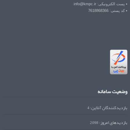
• پست الکترونیکی: info@kmpc.ir
• کد پستی: 7618868366
وضعیت سامانه
بازدیدکنندگان آنلاین:
4
بازدیدهای امروز:
2,098