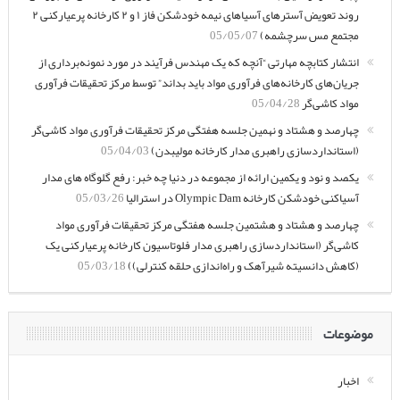
روند تعویض آسترهای آسیاهای نیمه خودشکن فاز ۱ و ۲ کارخانه پرعیارکنی ۲
مجتمع مس سرچشمه)
05/05/07
انتشار کتابچه مهارتی “آنچه که یک مهندس فرآیند در مورد نمونه‌برداری از
جریان‌های کارخانه‌های فرآوری مواد باید بداند” توسط مرکز تحقیقات فرآوری
مواد کاشی‌گر
05/04/28
چهارصد و هشتاد و نهمین جلسه هفتگی مرکز تحقیقات فرآوری مواد کاشی‌گر
(استانداردسازی راهبری مدار کارخانه مولیبدن)
05/04/03
یکصد و نود و یکمین ارائه از مجموعه در دنیا چه خبر: رفع گلوگاه های مدار
آسیاکنی خودشکن کارخانه Olympic Dam در استرالیا
05/03/26
چهارصد و هشتاد و هشتمین جلسه هفتگی مرکز تحقیقات فرآوری مواد
کاشی‌گر (استانداردسازی راهبری مدار فلوتاسیون کارخانه پرعیارکنی یک
(کاهش دانسیته شیرآهک و راه‌اندازی حلقه کنترلی))
05/03/18
موضوعات
اخبار