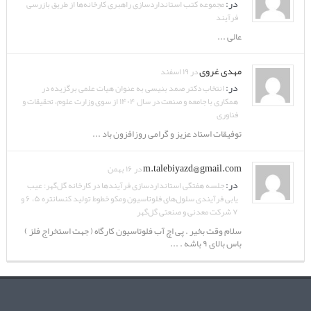
در:
مجموعه کتب استانداردسازی راهبری کارخانه‌ها از طریق بازرسی
فرآیند
عالی ...
مهدی غروی
در ۱۹ اسفند
در:
انتخاب دکتر صمد بنیسی به عنوان هیات علمی برگزیده در
همکاری با جامعه و صنعت در سال ۱۴۰۴ از سوی وزارت علوم، تحقیقات و
فناوری
توفیقات استاد عزیز و گرامی روزافزون باد ...
m.talebiyazd@gmail.com
در ۱۶ بهمن
در:
جلسه هفتگی استانداردسازی فرآیندها در کارخانه گل‌گهر: عیب
یابی فرآیندی سلول‌های فلوتاسیون ومکو خطوط تولید کنسانتره ۵، ۶ و
۷ شرکت معدنی و صنعتی گل‌گهر
سلام وقت بخیر . پی اچ آب فلوتاسیون کارگاه ( جهت استخراج فلز )
باس بالای ۹ باشه . ...