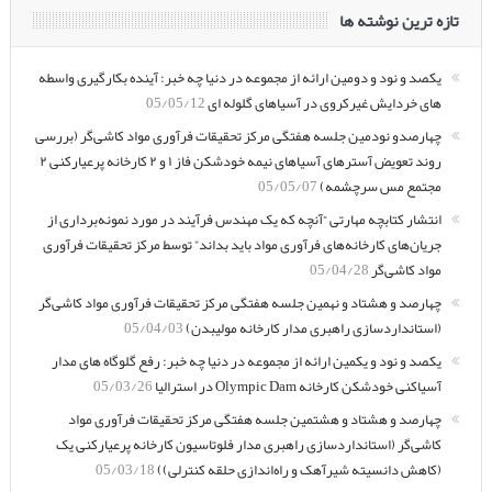
تازه ترین نوشته ها
یکصد و نود و دومین ارائه از مجموعه در دنیا چه خبر: آینده بکارگیری واسطه
های خردایش غیرکروی در آسیاهای گلوله ای
05/05/12
چهارصدو نودمین جلسه هفتگی مرکز تحقیقات فرآوری مواد کاشی‌گر (بررسی
روند تعویض آسترهای آسیاهای نیمه خودشکن فاز ۱ و ۲ کارخانه پرعیارکنی ۲
مجتمع مس سرچشمه)
05/05/07
انتشار کتابچه مهارتی “آنچه که یک مهندس فرآیند در مورد نمونه‌برداری از
جریان‌های کارخانه‌های فرآوری مواد باید بداند” توسط مرکز تحقیقات فرآوری
مواد کاشی‌گر
05/04/28
چهارصد و هشتاد و نهمین جلسه هفتگی مرکز تحقیقات فرآوری مواد کاشی‌گر
(استانداردسازی راهبری مدار کارخانه مولیبدن)
05/04/03
یکصد و نود و یکمین ارائه از مجموعه در دنیا چه خبر: رفع گلوگاه های مدار
آسیاکنی خودشکن کارخانه Olympic Dam در استرالیا
05/03/26
چهارصد و هشتاد و هشتمین جلسه هفتگی مرکز تحقیقات فرآوری مواد
کاشی‌گر (استانداردسازی راهبری مدار فلوتاسیون کارخانه پرعیارکنی یک
(کاهش دانسیته شیرآهک و راه‌اندازی حلقه کنترلی))
05/03/18