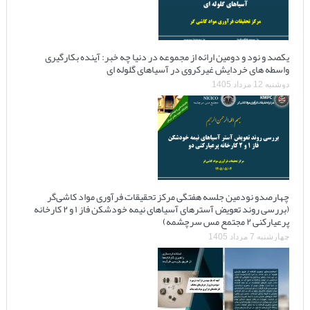
یکصد و نود و دومین ارائه از مجموعه در دنیا چه خبر: آینده بکارگیری
واسطه های خردایش غیرکروی در آسیاهای گلوله ای
دوشنبه 12 مرداد 1405
چهارصدو نودمین جلسه هفتگی مرکز تحقیقات فرآوری مواد کاشی‌گر
(بررسی روند تعویض آسترهای آسیاهای نیمه خودشکن فاز ۱ و ۲ کارخانه
پرعیارکنی ۲ مجتمع مس سرچشمه)
چهارشنبه 7 مرداد 1405