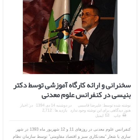
سخنرانی و ارائه کارگاه آموزشی توسط دکتر
بنیسی در کنفرانس علوم معدنی
نوشته شده توسط:
علیرضا قاسمی
در
دوشنبه 14 دی 1394
در:
اخبار
هنوز دیدگاهی برای این نوشته وجود ندارد
بازدید ها : 2,712
چاپ
ایمیل
کنفرانس علوم معدنی در روزهای 11 و 12 شهریور ماه 1393 در شهر
ساری با شعار “معدنکاری سبز و اقتصاد مقاومتی” توسط سازمان نظام