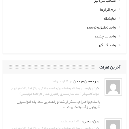
منتخب سردبیر
نرم افزارها
نمایشگاه
واحد تحقیق و توسعه
واحد سرچشمه
واحد گل گهر
آخرین نظرات
امیرحسین مهدیان
در ۱۴ اردیبهشت
در:
چهارصد و هشتاد و ششمین جلسه هفتگی مرکز تحقیقات فرآوری
مواد کاشی‌گر (استانداردسازی راهبری مدار کارخانه مولیبدن)
با سلام و احترام. تشکر از شما و راهنمایی شما. بله امولسیون
گازوئیل و آب باعث بهت ...
امین حبیبی
در ۰۷ اردیبهشت
در:
چهارصد و هشتاد و ششمین جلسه هفتگی مرکز تحقیقات فرآوری