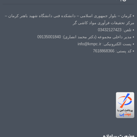
• کرمان – بلوار جمهوری اسلامی – دانشکده فنی دانشگاه شهید باهنر کرمان –
مرکز تحقیقات فرآوری مواد کاشی گر
• تلفن: 03432127423
• مدیر داخلی مجموعه (دکتر محمد انصاری): 09135001840
• پست الکترونیکی: info@kmpc.ir
• کد پستی: 7618868366
وضعیت سامانه