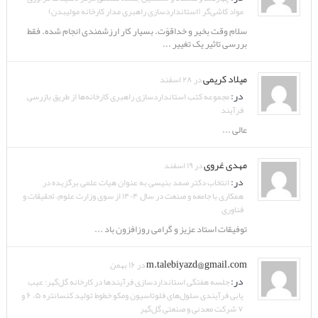
مواد کاشی‌گر (استانداردسازی راهبری مدار کارخانه مولیبدن)
سلام وقت بخیر و خداقوّت. بسیار کار ارزشمندی انجام شده. فقط
بررسی تاثیر یک تغییر ...
میلاد کریمی
در ۲۸ اسفند
در:
مجموعه کتب استانداردسازی راهبری کارخانه‌ها از طریق بازرسی
فرآیند
عالی ...
مهدی غروی
در ۱۹ اسفند
در:
انتخاب دکتر صمد بنیسی به عنوان هیات علمی برگزیده در
همکاری با جامعه و صنعت در سال ۱۴۰۴ از سوی وزارت علوم، تحقیقات و
فناوری
توفیقات استاد عزیز و گرامی روزافزون باد ...
m.talebiyazd@gmail.com
در ۱۶ بهمن
در:
جلسه هفتگی استانداردسازی فرآیندها در کارخانه گل‌گهر: عیب
یابی فرآیندی سلول‌های فلوتاسیون ومکو خطوط تولید کنسانتره ۵، ۶ و
۷ شرکت معدنی و صنعتی گل‌گهر