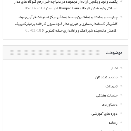
یکصد و نود و یکمین ارائه از مجموعه در دنیا چه خبر: رفع گلوگاه های مدار
آسیاکنی خودشکن کارخانه Olympic Dam در استرالیا
05/03/26
چهارصد و هشتاد و هشتمین جلسه هفتگی مرکز تحقیقات فرآوری مواد
کاشی‌گر (استانداردسازی راهبری مدار فلوتاسیون کارخانه پرعیارکنی یک
(کاهش دانسیته شیرآهک و راه‌اندازی حلقه کنترلی))
05/03/18
موضوعات
اخبار
بازدید کنندگان
تجهیزات
جلسات هفتگی
دستاوردها
دوره های آموزشی
رسانه