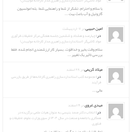
مواد کاشی‌گر (استانداردسازی راهبری مدار کارخانه مولیبدن)
با سلام و احترام. تشکر از شما و راهنمایی شما. بله امولسیون
گازوئیل و آب باعث بهت ...
امین حبیبی
در ۰۷ اردیبهشت
در:
چهارصد و هشتاد و ششمین جلسه هفتگی مرکز تحقیقات فرآوری
مواد کاشی‌گر (استانداردسازی راهبری مدار کارخانه مولیبدن)
سلام وقت بخیر و خداقوّت. بسیار کار ارزشمندی انجام شده. فقط
بررسی تاثیر یک تغییر ...
میلاد کریمی
در ۲۸ اسفند
در:
مجموعه کتب استانداردسازی راهبری کارخانه‌ها از طریق بازرسی
فرآیند
عالی ...
مهدی غروی
در ۱۹ اسفند
در:
انتخاب دکتر صمد بنیسی به عنوان هیات علمی برگزیده در
همکاری با جامعه و صنعت در سال ۱۴۰۴ از سوی وزارت علوم، تحقیقات و
فناوری
توفیقات استاد عزیز و گرامی روزافزون باد ...