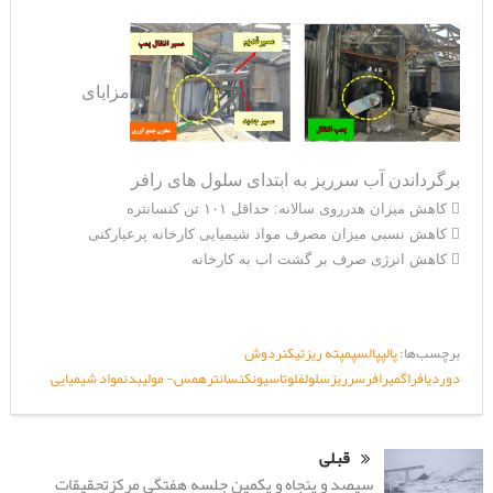
مزایای
برگرداندن آب سرریز به ابتدای سلول های رافر
 کاهش میزان هدرروی سالانه: حداقل ۱۰۱ تن کنسانتره
 کاهش نسبی میزان مصرف مواد شیمیایی کارخانه پرعیارکنی
 کاهش انرژی صرف بر گشت اب به کارخانه
برچسب‌ها:
پالپ
پالس
پمپ
ته ریز
تیکنر
دوش
دور
دیافراگمی
رافر
سرریز
سلول
فلوتاسیون
کنسانتره
مس- مولیبدن
مواد شیمیایی
قبلی
سیصد و پنجاه و یکمین جلسه هفتگی مرکزتحقیقات