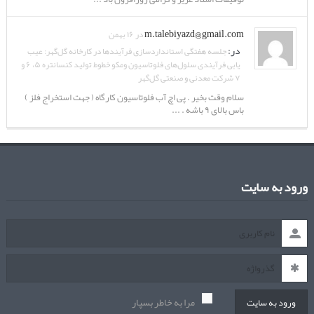
m.talebiyazd@gmail.com
در ۱۶ بهمن
در:
جلسه هفتگی استانداردسازی فرآیندها در کارخانه گل‌گهر: عیب
یابی فرآیندی سلول‌های فلوتاسیون ومکو خطوط تولید کنسانتره ۵، ۶ و
۷ شرکت معدنی و صنعتی گل‌گهر
سلام وقت بخیر . پی اچ آب فلوتاسیون کارگاه ( جهت استخراج فلز )
باس بالای ۹ باشه . ...
ورود به سایت
مرا به خاطر بسپار
ورود به سایت