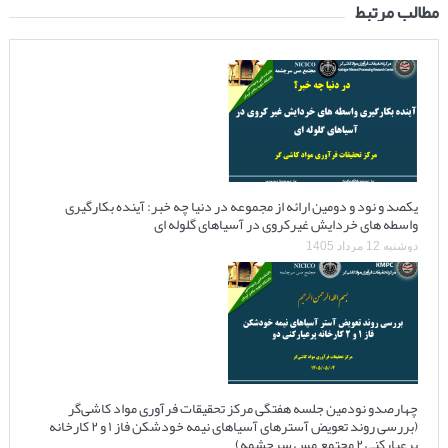
مطالب مرتبط
یکصد و نود و دومین ارائه از مجموعه در دنیا چه خبر: آینده بکارگیری
واسطه های خردایش غیرکروی در آسیاهای گلوله ای
دوشنبه 12 مرداد 1405
چهارصدو نودمین جلسه هفتگی مرکز تحقیقات فرآوری مواد کاشی‌گر
(بررسی روند تعویض آسترهای آسیاهای نیمه خودشکن فاز ۱ و ۲ کارخانه
پرعیارکنی ۲ مجتمع مس سرچشمه)