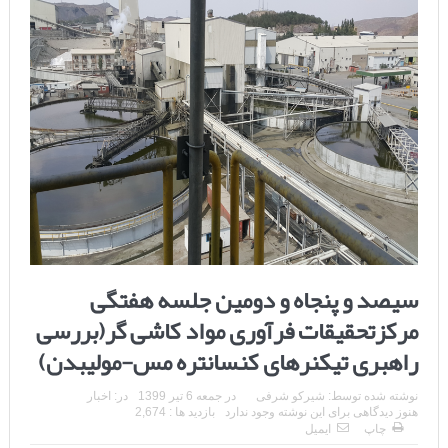
سیصد و پنجاه و دومین جلسه هفتگی
مرکزتحقیقات فرآوری مواد کاشی گر(بررسی
راهبری تیکنرهای کنسانتره مس-مولیبدن)
نوشته شده توسط:
شیرکو شرفی
در
جمعه 6 تیر 1399
در:
اخبار
هنوز دیدگاهی برای این نوشته وجود ندارد
بازدید ها : 2,674
چاپ
ایمیل