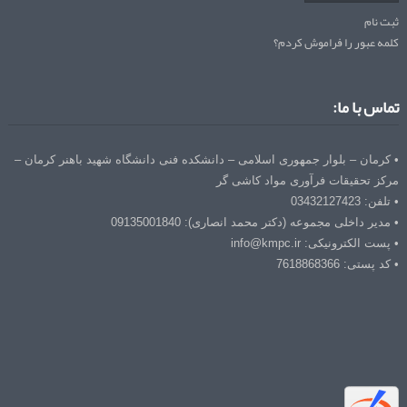
ثبت نام
کلمه عبور را فراموش کردم؟
تماس با ما:
• کرمان – بلوار جمهوری اسلامی – دانشکده فنی دانشگاه شهید باهنر کرمان –
مرکز تحقیقات فرآوری مواد کاشی گر
• تلفن: 03432127423
• مدیر داخلی مجموعه (دکتر محمد انصاری): 09135001840
• پست الکترونیکی: info@kmpc.ir
• کد پستی: 7618868366