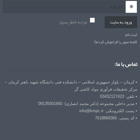
مرا به خاطر بسپار
ورود به سایت
ثبت نام
کلمه عبور را فراموش کردم؟
تماس با ما:
• کرمان – بلوار جمهوری اسلامی – دانشکده فنی دانشگاه شهید باهنر کرمان –
مرکز تحقیقات فرآوری مواد کاشی گر
• تلفن: 03432127423
• مدیر داخلی مجموعه (دکتر محمد انصاری): 09135001840
• پست الکترونیکی: info@kmpc.ir
• کد پستی: 7618868366