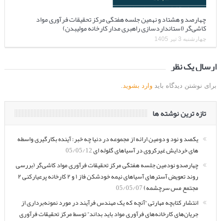
چهارصد و هشتاد و نهمین جلسه هفتگی مرکز تحقیقات فرآوری مواد
کاشی‌گر (استانداردسازی راهبری مدار کارخانه مولیبدن)
چهارشنبه 3 تیر 1405
ارسال یک نظر
برای نوشتن دیدگاه باید
وارد بشوید
.
تازه ترین نوشته ها
یکصد و نود و دومین ارائه از مجموعه در دنیا چه خبر: آینده بکارگیری واسطه
های خردایش غیرکروی در آسیاهای گلوله ای
05/05/12
چهارصدو نودمین جلسه هفتگی مرکز تحقیقات فرآوری مواد کاشی‌گر (بررسی
روند تعویض آسترهای آسیاهای نیمه خودشکن فاز ۱ و ۲ کارخانه پرعیارکنی ۲
مجتمع مس سرچشمه)
05/05/07
انتشار کتابچه مهارتی “آنچه که یک مهندس فرآیند در مورد نمونه‌برداری از
جریان‌های کارخانه‌های فرآوری مواد باید بداند” توسط مرکز تحقیقات فرآوری