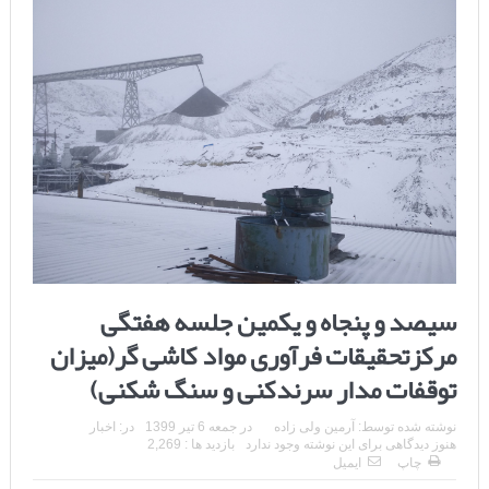
سیصد و پنجاه و یکمین جلسه هفتگی
مرکزتحقیقات فرآوری مواد کاشی گر(میزان
توقفات مدار سرندکنی و سنگ شکنی)
نوشته شده توسط:
آرمین ولی زاده
در
جمعه 6 تیر 1399
در:
اخبار
هنوز دیدگاهی برای این نوشته وجود ندارد
بازدید ها : 2,269
چاپ
ایمیل