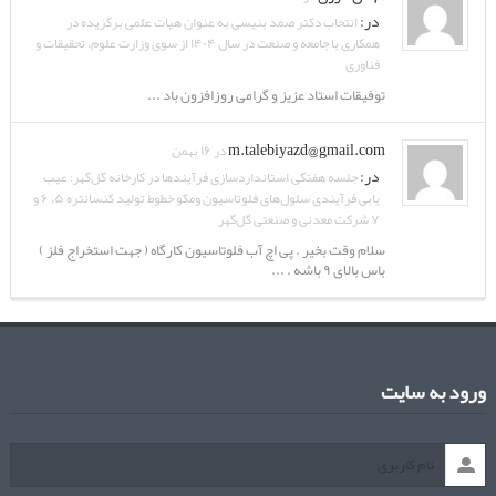
در:
انتخاب دکتر صمد بنیسی به عنوان هیات علمی برگزیده در
همکاری با جامعه و صنعت در سال ۱۴۰۴ از سوی وزارت علوم، تحقیقات و
فناوری
توفیقات استاد عزیز و گرامی روزافزون باد ...
m.talebiyazd@gmail.com
در ۱۶ بهمن
در:
جلسه هفتگی استانداردسازی فرآیندها در کارخانه گل‌گهر: عیب
یابی فرآیندی سلول‌های فلوتاسیون ومکو خطوط تولید کنسانتره ۵، ۶ و
۷ شرکت معدنی و صنعتی گل‌گهر
سلام وقت بخیر . پی اچ آب فلوتاسیون کارگاه ( جهت استخراج فلز )
باس بالای ۹ باشه . ...
ورود به سایت