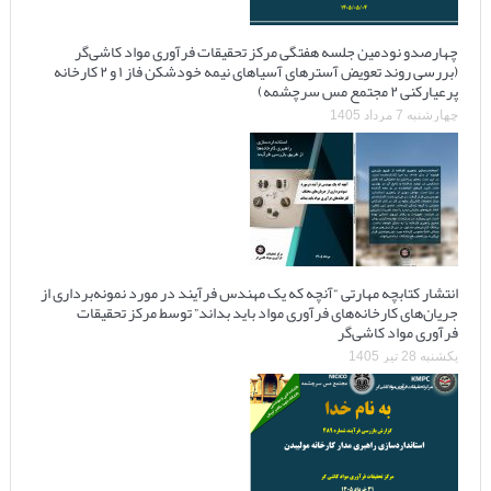
چهارصدو نودمین جلسه هفتگی مرکز تحقیقات فرآوری مواد کاشی‌گر
(بررسی روند تعویض آسترهای آسیاهای نیمه خودشکن فاز ۱ و ۲ کارخانه
پرعیارکنی ۲ مجتمع مس سرچشمه)
چهارشنبه 7 مرداد 1405
انتشار کتابچه مهارتی “آنچه که یک مهندس فرآیند در مورد نمونه‌برداری از
جریان‌های کارخانه‌های فرآوری مواد باید بداند” توسط مرکز تحقیقات
فرآوری مواد کاشی‌گر
یکشنبه 28 تیر 1405