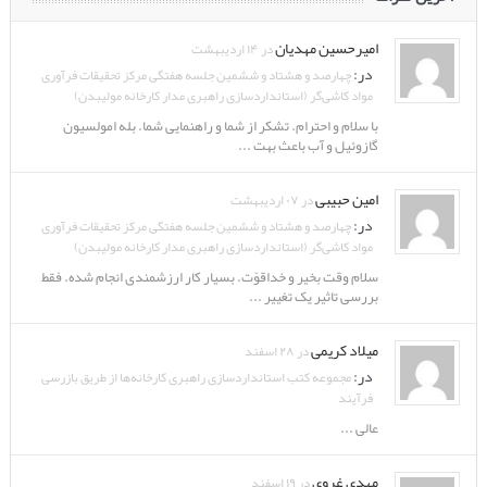
امیرحسین مهدیان
در ۱۴ اردیبهشت
در:
چهارصد و هشتاد و ششمین جلسه هفتگی مرکز تحقیقات فرآوری
مواد کاشی‌گر (استانداردسازی راهبری مدار کارخانه مولیبدن)
با سلام و احترام. تشکر از شما و راهنمایی شما. بله امولسیون
گازوئیل و آب باعث بهت ...
امین حبیبی
در ۰۷ اردیبهشت
در:
چهارصد و هشتاد و ششمین جلسه هفتگی مرکز تحقیقات فرآوری
مواد کاشی‌گر (استانداردسازی راهبری مدار کارخانه مولیبدن)
سلام وقت بخیر و خداقوّت. بسیار کار ارزشمندی انجام شده. فقط
بررسی تاثیر یک تغییر ...
میلاد کریمی
در ۲۸ اسفند
در:
مجموعه کتب استانداردسازی راهبری کارخانه‌ها از طریق بازرسی
فرآیند
عالی ...
مهدی غروی
در ۱۹ اسفند