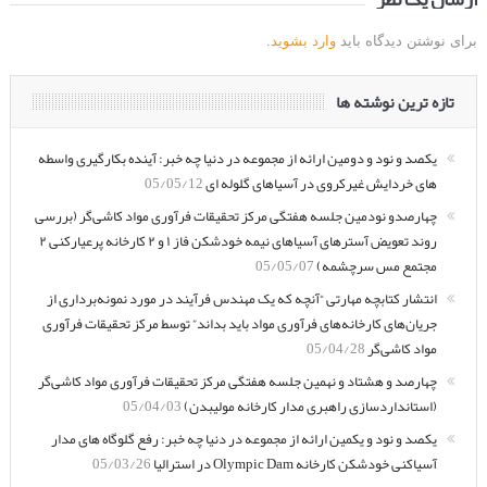
برای نوشتن دیدگاه باید
وارد بشوید
.
تازه ترین نوشته ها
یکصد و نود و دومین ارائه از مجموعه در دنیا چه خبر: آینده بکارگیری واسطه
های خردایش غیرکروی در آسیاهای گلوله ای
05/05/12
چهارصدو نودمین جلسه هفتگی مرکز تحقیقات فرآوری مواد کاشی‌گر (بررسی
روند تعویض آسترهای آسیاهای نیمه خودشکن فاز ۱ و ۲ کارخانه پرعیارکنی ۲
مجتمع مس سرچشمه)
05/05/07
انتشار کتابچه مهارتی “آنچه که یک مهندس فرآیند در مورد نمونه‌برداری از
جریان‌های کارخانه‌های فرآوری مواد باید بداند” توسط مرکز تحقیقات فرآوری
مواد کاشی‌گر
05/04/28
چهارصد و هشتاد و نهمین جلسه هفتگی مرکز تحقیقات فرآوری مواد کاشی‌گر
(استانداردسازی راهبری مدار کارخانه مولیبدن)
05/04/03
یکصد و نود و یکمین ارائه از مجموعه در دنیا چه خبر: رفع گلوگاه های مدار
آسیاکنی خودشکن کارخانه Olympic Dam در استرالیا
05/03/26