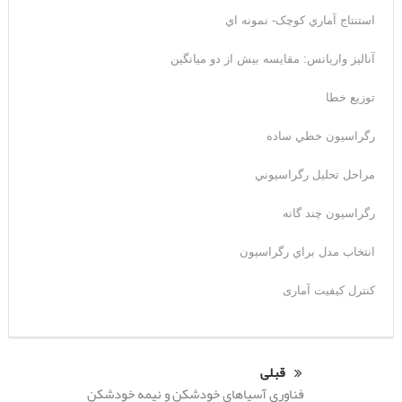
استنتاج آماري کوچک- نمونه اي
آناليز واريانس: مقايسه بيش از دو ميانگين
توزيع خطا
رگراسيون خطي ساده
مراحل تحليل رگراسيوني
رگراسيون چند گانه
انتخاب مدل براي رگراسيون
کنترل کیفیت آماری
قبلی
فناوری آسیاهای خودشکن و نیمه خودشکن