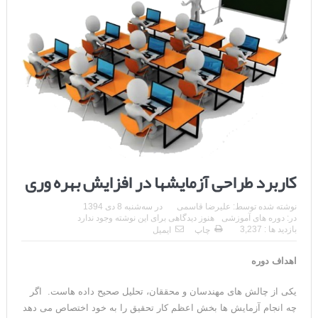
کاربرد طراحی آزمایشها در افزایش بهره وری
نوشته شده توسط:
علیرضا قاسمی
در
سه‌شنبه 8 دی 1394
در:
دوره های آموزشی
هنوز دیدگاهی برای این نوشته وجود ندارد
بازدید ها : 3,237
چاپ
ایمیل
اهداف
دوره
یکی از چالش های مهندسان و محققان، تحلیل صحیح داده هاست. اگر
چه انجام آزمایش ها بخش اعظم کار تحقیق را به خود اختصاص می دهد