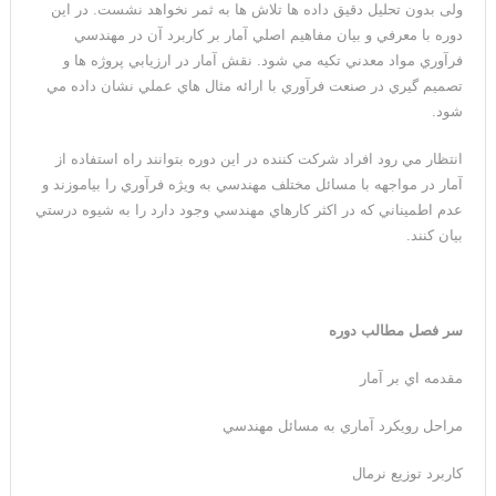
ولی بدون تحلیل دقیق داده ها تلاش ها به ثمر نخواهد نشست. در اين
دوره با معرفي و بيان مفاهيم اصلي آمار بر کاربرد آن در مهندسي
فرآوري مواد معدني تکيه مي شود. نقش آمار در ارزيابي پروژه ها و
تصميم گيري در صنعت فرآوري با ارائه مثال هاي عملي نشان داده مي
شود.
انتظار مي رود افراد شرکت کننده در اين دوره بتوانند راه استفاده از
آمار در مواجهه با مسائل مختلف مهندسي به ويژه فرآوري را بياموزند و
عدم اطميناني که در اکثر کارهاي مهندسي وجود دارد را به شيوه درستي
بيان کنند.
سر فصل مطالب دوره
مقدمه اي بر آمار
مراحل رويکرد آماري به مسائل مهندسي
کاربرد توزيع نرمال