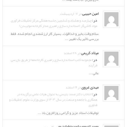
امین حبیبی
در ۰۷ اردیبهشت
در:
چهارصد و هشتاد و ششمین جلسه هفتگی مرکز تحقیقات فرآوری
مواد کاشی‌گر (استانداردسازی راهبری مدار کارخانه مولیبدن)
سلام وقت بخیر و خداقوّت. بسیار کار ارزشمندی انجام شده. فقط
بررسی تاثیر یک تغییر ...
میلاد کریمی
در ۲۸ اسفند
در:
مجموعه کتب استانداردسازی راهبری کارخانه‌ها از طریق بازرسی
فرآیند
عالی ...
مهدی غروی
در ۱۹ اسفند
در:
انتخاب دکتر صمد بنیسی به عنوان هیات علمی برگزیده در
همکاری با جامعه و صنعت در سال ۱۴۰۴ از سوی وزارت علوم، تحقیقات و
فناوری
توفیقات استاد عزیز و گرامی روزافزون باد ...
m.talebiyazd@gmail.com