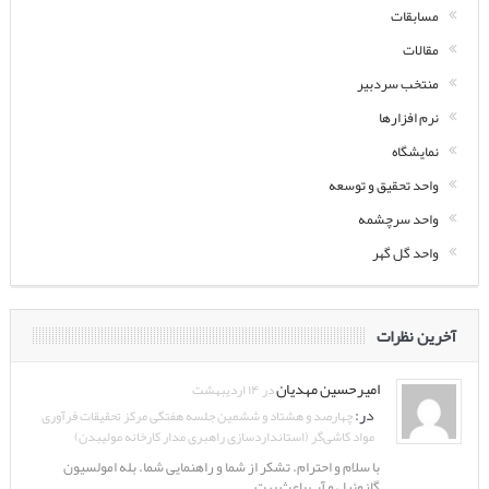
مسابقات
مقالات
منتخب سردبیر
نرم افزارها
نمایشگاه
واحد تحقیق و توسعه
واحد سرچشمه
واحد گل گهر
آخرین نظرات
امیرحسین مهدیان
در ۱۴ اردیبهشت
در:
چهارصد و هشتاد و ششمین جلسه هفتگی مرکز تحقیقات فرآوری
مواد کاشی‌گر (استانداردسازی راهبری مدار کارخانه مولیبدن)
با سلام و احترام. تشکر از شما و راهنمایی شما. بله امولسیون
گازوئیل و آب باعث بهت ...