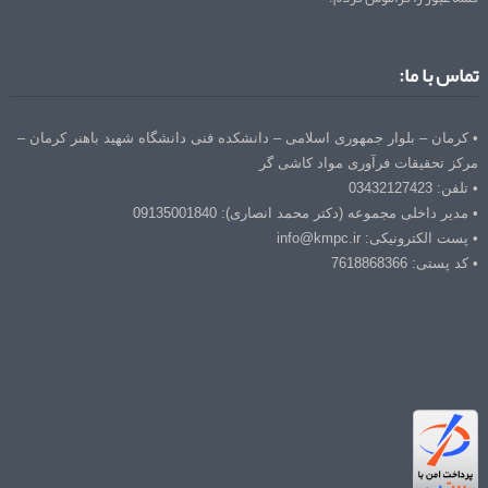
تماس با ما:
• کرمان – بلوار جمهوری اسلامی – دانشکده فنی دانشگاه شهید باهنر کرمان –
مرکز تحقیقات فرآوری مواد کاشی گر
• تلفن: 03432127423
• مدیر داخلی مجموعه (دکتر محمد انصاری): 09135001840
• پست الکترونیکی: info@kmpc.ir
• کد پستی: 7618868366