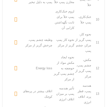
مخازن پمپ خلأ
پمپ به دلیل تبخیر
خلأ
لزوم خنک‌کاری
خنک‌کاری،
پمپ خلأ برای

10
پمپ خلأ
ثابت نگهداشتن
کارایی آن
نحوه کار،
پمپ گریز از
نحوه کار پمپ
وظیفه چشم پمپ،

11
مرکز، چشم
گریز از مرکز
چرخش گریز از مرکز
پمپ
نحوه ایجاد
مکش،
مکش مواد از
چشم پمپ،

12
حوضچه به
Energy loss
پمپ گریز از
چشم پمپ گریز
مرکز
از مرکز
هندسه
تأثیر هندسه
پمپ، قطر
اتلاف بیشتر در پره‌های

13
پمپ بر میزان
پره، اتلاف
کوچک
اتلاف انرژی
انرژی