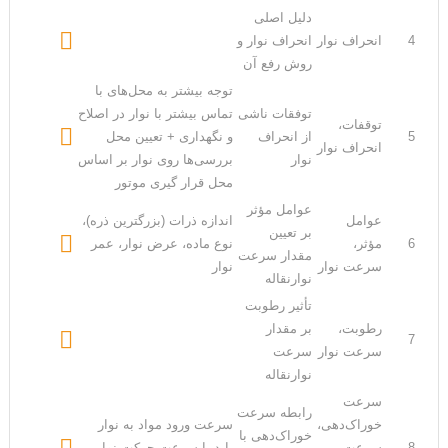
دلیل اصلی

4
انحراف نوار
انحراف نوار و
روش رفع آن
توجه بیشتر به محل‌های با
توفقات ناشی
تماس بیشتر با نوار در اصلاح
توقفات،

5
از انحراف
و نگهداری + تعیین محل
انحراف نوار
نوار
بررسی‌ها روی نوار بر اساس
محل قرار گیری موتور
عوامل مؤثر
عوامل
اندازه ذرات (بزرگترین ذره)،
بر تعیین

6
مؤثر،
نوع ماده، عرض نوار، عمر
مقدار سرعت
سرعت نوار
نوار
نوارنقاله
تأثیر رطوبت
رطوبت،
بر مقدار

7
سرعت نوار
سرعت
نوارنقاله
سرعت
رابطه سرعت
خوراک‌دهی،
سرعت ورود مواد به نوار
خوراک‌دهی با

8
سرعت
باید با سرعت حرکت نوار