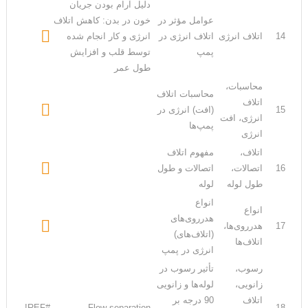
دلیل آرام بودن جریان
عوامل مؤثر در
خون در بدن: کاهش اتلاف

14
اتلاف انرژی
اتلاف انرژی در
انرژی و کار انجام شده
پمپ
توسط قلب و افزایش
طول عمر
محاسبات،
محاسبات اتلاف
اتلاف

15
(افت) انرژی در
انرژی، افت
پمپ‌ها
انرژی
اتلاف،
مفهوم اتلاف

16
اتصالات،
اتصالات و طول
طول لوله
لوله
انواع
انواع
هدرروی‌های

17
هدرروی‌ها،
(اتلاف‌های)
اتلاف‌ها
انرژی در پمپ
رسوب،
تأثیر رسوب در
زانویی،
لوله‌ها و زانویی
اتلاف
90 درجه بر
#REF!
Flow separation
18