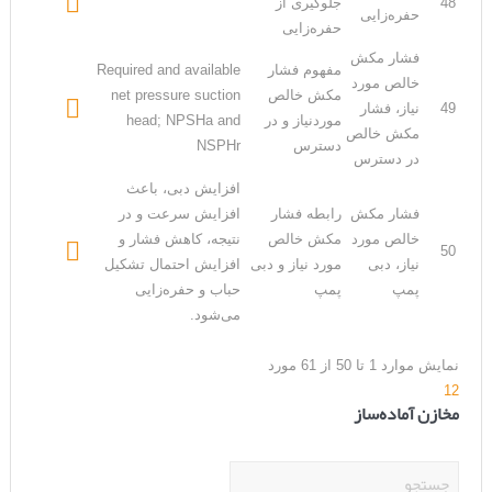

48
جلوگیری از
حفره‌زایی
حفره‌زایی
فشار مکش
مفهوم فشار
Required and available
خالص مورد
مکش خالص
net pressure suction

49
نیاز، فشار
موردنیاز و در
head; NPSHa and
مکش خالص
دسترس
NSPHr
در دسترس
افزایش دبی، باعث
فشار مکش
رابطه فشار
افزایش سرعت و در
خالص مورد
مکش خالص
نتیجه، کاهش فشار و

50
نیاز، دبی
مورد نیاز و دبی
افزایش احتمال تشکیل
پمپ
پمپ
حباب و حفره‌زایی
می‌شود.
نمایش موارد 1 تا 50 از 61 مورد
1
2
مخازن آماده‌ساز