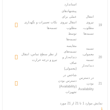
استاندارد
پیشنهادهای
انتقال
عملی برای
نیروی
انتقال نیروی
نکات تعمیرات و نگهداری

19
مطلوب،
مطلوب
تسمه‌ها
تسمه‌ها
توسط
تسمه‌ها
مقایسه
تسمه‌
تسمه‌های
معمولی،
از نظر سطح تماس، انتقال

20
دندانه‌دار و
تسمه
نیرو و درجه حرارت
صاف
دندانه‌دار
(معمولی)
شاخص در
در دسترس
دسترس بودن

21
بودن،
(Availability)
Availability
تجهیزات
نمایش موارد 1 تا 21 از 21 مورد
1