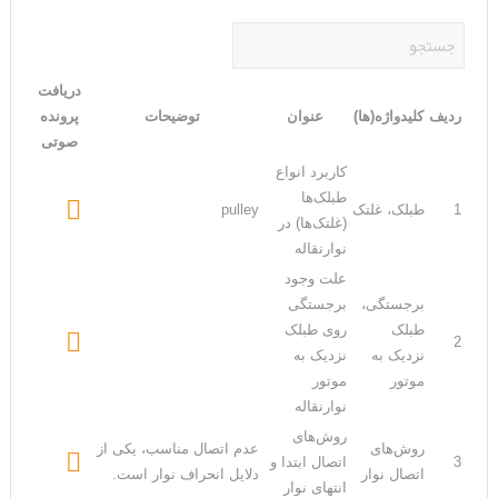
دریافت
ردیف
کلیدواژه(ها)
عنوان
توضیحات
پرونده
صوتی
کاربرد انواع
طبلک‌ها

1
طبلک، غلتک
pulley
(غلتک‌ها) در
نوارنقاله
علت وجود
برجستگی،
برجستگی
طبلک
روی طبلک

2
نزدیک به
نزدیک به
موتور
موتور
نوارنقاله
روش‌های
روش‌های
عدم اتصال مناسب، یکی از

3
اتصال ابتدا و
اتصال نوار
دلایل انحراف نوار است.
انتهای نوار