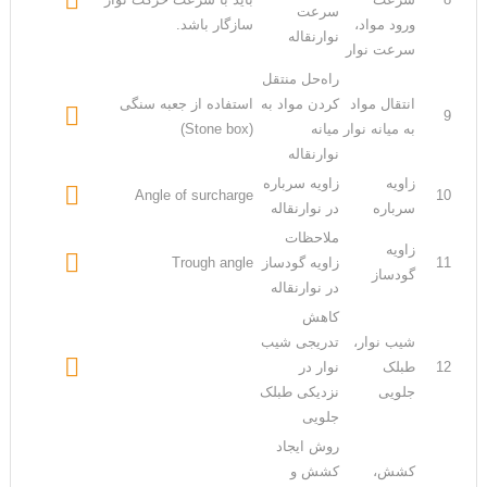
سرعت
ورود مواد،
سازگار باشد.
نوارنقاله
سرعت نوار
راه‌حل منتقل
انتقال مواد
کردن مواد به
استفاده از جعبه سنگی

9
به میانه نوار
میانه
(Stone box)
نوارنقاله
زاویه
زاویه سرباره

Angle of surcharge
10
سرباره
در نوارنقاله
ملاحظات
زاویه

11
زاویه گودساز
Trough angle
گودساز
در نوارنقاله
کاهش
شیب نوار،
تدریجی شیب

12
طبلک
نوار در
جلویی
نزدیکی طبلک
جلویی
روش ایجاد
کشش،
کشش و