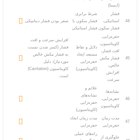
(ایستا)
فشار
شرط برابری

44
استاتیکی،
فشار سکون با
صفر بودن فشار دینامیکی
فشار سکون
فشار استاتیکی
حفره‌زایی،
افزایش سرعت و افت
کاویتاسیون،
دلایل و نقاط
فشار (کمتر شدن نسبت
افت فشار،
مستعد ایجاد
به فشار مکش خالص

45
فشار مکش
حفره‌زایی
موردنیاز)، دلیل
خالص،
(کاویتاسیون)
کاویتاسیون (Cavitation)
افزایش
است.
سرعت
علائم و
نشانه‌‌ها،
نشانه‌های

46
حفره‌زایی،
حفره‌زایی
کاویتاسیون
(کاویتاسیون)
مدت زمان
مدت زمان ایجاد

47
حفره‌زایی
حفره‌زایی
راه‌های عملی
جلوگیری از