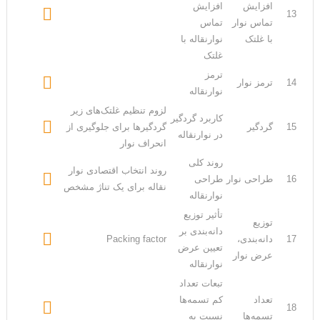
افزایش
افزایش

13
تماس نوار
تماس
با غلتک
نوارنقاله با
غلتک
ترمز

14
ترمز نوار
نوارنقاله
لزوم تنظیم غلتک‌های زیر
کاربرد گردگیر

15
گردگیر
گردگیرها برای جلوگیری از
در نوارنقاله
انحراف نوار
روند کلی
روند انتخاب اقتصادی نوار

16
طراحی نوار
طراحی
نقاله برای یک تناژ مشخص
نوارنقاله
تأثیر توزیع
توزیع
دانه‌بندی بر

17
دانه‌بندی،
Packing factor
تعیین عرض
عرض نوار
نوارنقاله
تبعات تعداد
تعداد
کم تسمه‌ها

18
تسمه‌ها
نسبت به