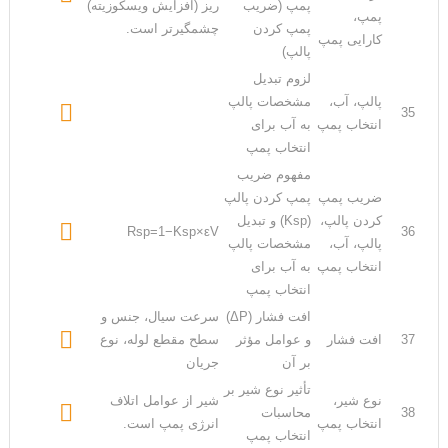
پمپ (ضریب
ریز (افزایش ویسکوزیته)
پمپ،
پمپ کردن
چشمگیرتر است.
کارایی پمپ
پالپ)
لزوم تبدیل
پالپ، آب،
مشخصات پالپ

35
انتخاب پمپ
به آب برای
انتخاب پمپ
مفهوم ضریب
ضریب پمپ
پمپ کردن پالپ
کردن پالپ،
(Ksp) و تبدیل

Rsp=1−Ksp×εV
36
پالپ، آب،
مشخصات پالپ
انتخاب پمپ
به آب برای
انتخاب پمپ
افت فشار (ΔP)
سرعت سیال، جنس و

37
افت فشار
و عوامل مؤثر
سطح مقطع لوله، نوع
بر آن
جریان
تأثیر نوع شیر بر
نوع شیر،
شیر از عوامل اتلاف

38
محاسبات
انتخاب پمپ
انرژی پمپ است.
انتخاب پمپ