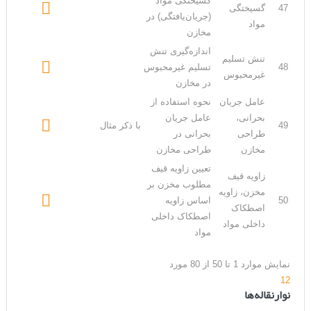
گسیختگی مواد

47
گسیختگی
(جریان‌یافتگی) در
مواد
مخازن
اندازه‌گیری تنش
تنش تسلیم

48
تسلیم غیرمحبوس
غیرمحبوس
در مخازن
عامل جریان
نحوه استفاده از
بحرانی،
عامل جریان

49
با ذکر مثال
طراحی
بحرانی در
مخازن
طراحی مخازن
تعیین زاویه قیف
زاویه قیف
مطلوب مخزن بر
مخزن، زاویه

50
اساس زاویه
اصطکاک
اصطکاک داخلی
داخلی مواد
مواد
نمایش موارد 1 تا 50 از 80 مورد
1
2
نوارنقاله‌ها