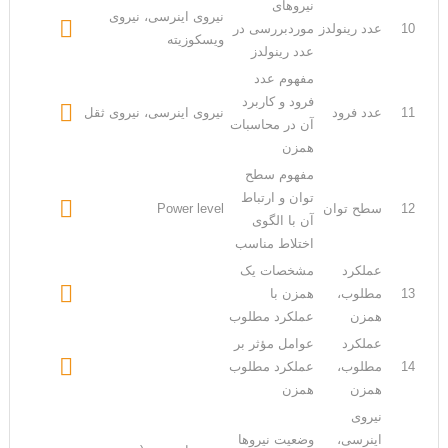
نیروهای
نیروی اینرسی، نیروی

10
عدد رینولدز
موردبررسی در
ویسکوزیته
عدد رینولدز
مفهوم عدد
فرود و کاربرد

11
عدد فرود
نیروی اینرسی، نیروی ثقل
آن در محاسبات
همزن
مفهوم سطح
توان و ارتباط

12
سطح توان
Power level
آن با الگوی
اختلاط مناسب
عملکرد
مشخصات یک

13
مطلوب،
همزن با
همزن
عملکرد مطلوب
عملکرد
عوامل مؤثر بر

14
مطلوب،
عملکرد مطلوب
همزن
همزن
نیروی
اینرسی،
وضعیت نیروها