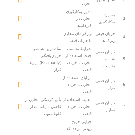
مخزن
دلایل به‌کارگیری
مخازن،

3
مخازن در
به‌کارگیری
کارخانه‌ها
جریان قیفی،
ویژگی‌های مخازن

4
ویژگی‌ها
با جریان قیفی
شرایط مناسب
ساده‌ترین شاخص
جریان قیفی،
جهت استفاده از
جریان‌یافتگی

5
شرایط
مخزن با جریان
(Floatability): زاویه
مناسب
قیفی
قرار
مزایای استفاده از
جریان قیفی،

6
مخازن با جریان
مزایا
قیفی
معایب استفاده از
تأثیر گرفتگی مخازن بر
جریان قیفی،

7
مخازن با جریان
کاهش بازیابی مدار
معایب
قیفی
فلوتاسیون
چرایی خروج
زودتر موادی که