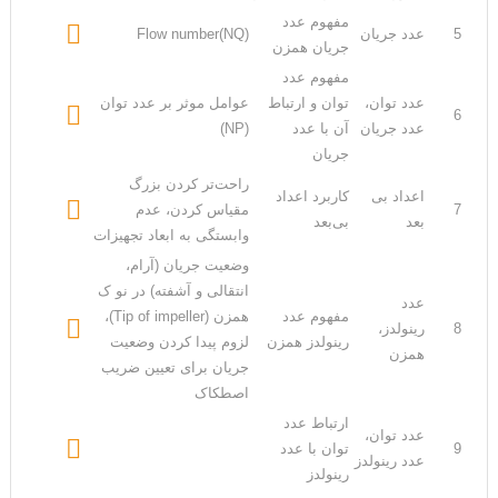
مفهوم عدد

5
عدد جریان
Flow number(NQ)
جریان همزن
مفهوم عدد
عدد توان،
توان و ارتباط
عوامل موثر بر عدد توان

6
عدد جریان
آن با عدد
(NP)
جریان
راحت‌تر کردن بزرگ
اعداد بی
کاربرد اعداد

7
مقیاس کردن، عدم
بعد
بی‌بعد
وابستگی به ابعاد تجهیزات
وضعیت جریان (آرام،
انتقالی و آشفته) در نو ک
عدد
مفهوم عدد
همزن (Tip of impeller)،

8
رینولدز،
رینولدز همزن
لزوم پیدا کردن وضعیت
همزن
جریان برای تعیین ضریب
اصطکاک
ارتباط عدد
عدد توان،

9
توان با عدد
عدد رینولدز
رینولدز