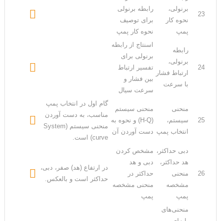
برنولی،
رابطه برنولی

23
نحوه کار
برای توصیف
پمپ
نحوه کار پمپ
اسنتاج از رابطه
رابطه
برنولی برای
برنولی،

24
تفسیر ارتباط
ارتباط فشار
بین فشار و
با سرعت
سرعت سیال
گام اول در انتخاب پمپ
منحنی
منحنی سیستم
مناسب، به دست آوردن

25
سیستم،
(H-Q) و نحوه به
منحنی سیستم (System
انتخاب پمپ
دست آوردن آن
curve) است.
دبی حداکثر،
مشخص کردن
هد حداکثر،
دبی و هد
در ارتفاع (هد) صفر، دبی،

26
منحنی
حداکثر در
حداکثر است و بالعکس.
مشخصه
منحنی مشخصه
پمپ
پمپ
منحنی‌های
پایه‌ای،