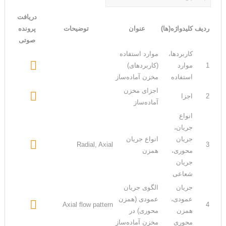
دریافت
ردیف
کلیدواژه(ها)
عنوان
توضیحات
پرونده
صوتی
کاربردها،
موارد استفاده

1
موارد
(کاربردهای)
استفاده
مخزن آماده‌ساز
اجزای مخزن

2
اجزا
آماده‌ساز
انواع
جریان،
جریان
انواع جریان

Radial, Axial
3
محوری،
همزن
جریان
شعاعی
جریان
الگوی جریان
عمودی،
عمودی (همزن

Axial flow pattern
4
همزن
محوری) در
محوری
مخزن آماده‌ساز