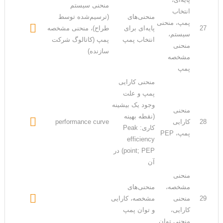
منحنی سیستم
انتخاب
منحنی‌های
(ترسیم‌شده توسط
پمپ، منحنی

27
پایه‌ای برای
طراح)، منحنی مشخصه
سیستم،
انتخاب پمپ
پمپ (کاتالوگ شرکت
منحنی
سازنده)
مشخصه
پمپ
منحنی کارایی
پمپ و علت
وجود یک بیشینه
منحنی
(نقطه بهینه

28
کارایی
performance curve
کاری: Peak
پمپ، PEP
efficiency
point; PEP) در
آن
منحنی
مشخصه،
منحنی‌های

29
منحنی
مشخصه، کارایی
کارایی،
و توان پمپ
منحنی توان