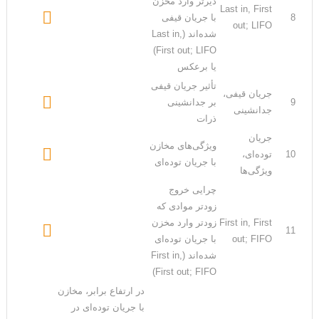
دیرتر وارد مخزن
Last in, First

8
با جریان قیفی
out; LIFO
شده‌اند (Last in,
First out; LIFO)
یا برعکس
تأثیر جریان قیفی
جریان قیفی،

9
بر جدانشینی
جدانشینی
ذرات
جریان
ویژگی‌های مخازن

10
توده‌ای،
با جریان توده‌ای
ویژگی‌ها
چرایی خروج
زودتر موادی که
First in, First
زودتر وارد مخزن

11
out; FIFO
با جریان توده‌ای
شده‌اند (First in,
First out; FIFO)
در ارتفاع برابر، مخازن
با جریان توده‌ای در