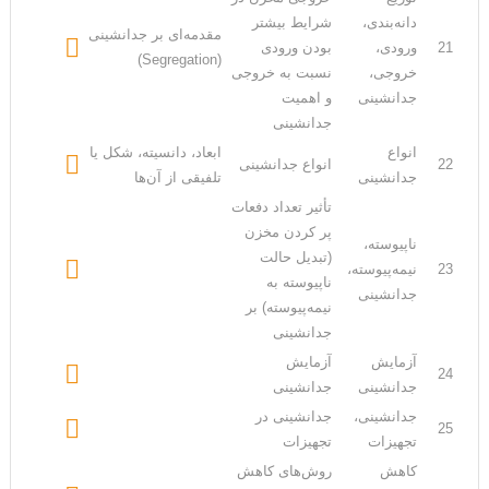
دانه‌بندی،
شرایط بیشتر
مقدمه‌ای بر جدانشینی

21
ورودی،
بودن ورودی
(Segregation)
خروجی،
نسبت به خروجی
جدانشینی
و اهمیت
جدانشینی
انواع
ابعاد، دانسیته، شکل یا

22
انواع جدانشینی
جدانشینی
تلفیقی از آن‌ها
تأثیر تعداد دفعات
پر کردن مخزن
ناپیوسته،
(تبدیل حالت

23
نیمه‌پیوسته،
ناپیوسته به
جدانشینی
نیمه‌پیوسته) بر
جدانشینی
آزمایش
آزمایش

24
جدانشینی
جدانشینی
جدانشینی،
جدانشینی در

25
تجهیزات
تجهیزات
کاهش
روش‌های کاهش