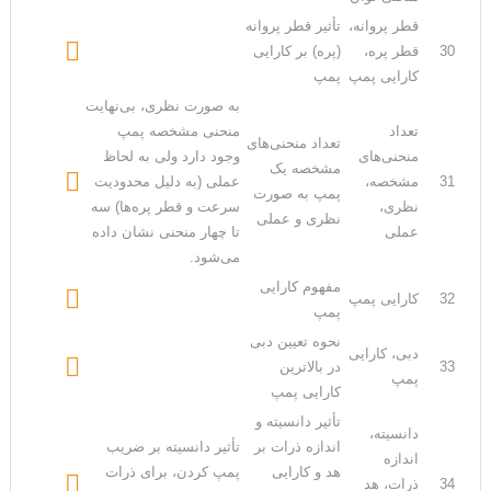
قطر پروانه،
تأثیر قطر پروانه

30
قطر پره،
(پره) بر کارایی
کارایی پمپ
پمپ
به صورت نظری، بی‌نهایت
تعداد
منحنی‌ مشخصه پمپ
تعداد منحنی‌های
منحنی‌های
وجود دارد ولی به لحاظ
مشخصه یک

31
مشخصه،
عملی (به دلیل محدودیت
پمپ به صورت
نظری،
سرعت و قطر پره‌ها) سه
نظری و عملی
عملی
تا چهار منحنی نشان داده
می‌شود.
مفهوم کارایی

32
کارایی پمپ
پمپ
نحوه تعیین دبی
دبی، کارایی

33
در بالاترین
پمپ
کارایی پمپ
تأثیر دانسیته و
دانسیته،
اندازه ذرات بر
تأثیر دانسیته بر ضریب
اندازه
هد و کارایی
پمپ کردن، برای ذرات

34
ذرات، هد