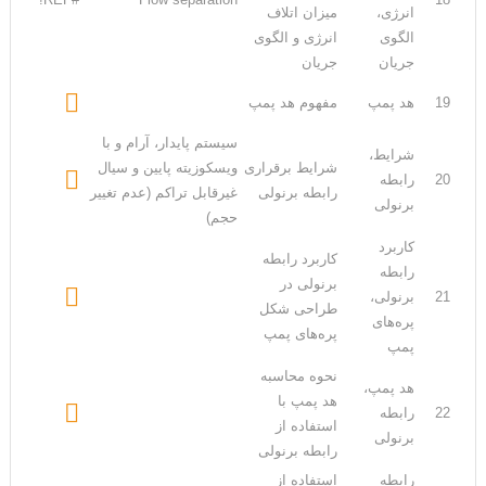
انرژی،
میزان اتلاف
الگوی
انرژی و الگوی
جریان
جریان

19
هد پمپ
مفهوم هد پمپ
سیستم پایدار، آرام و با
شرایط،
شرایط برقراری
ویسکوزیته پایین و سیال

20
رابطه
رابطه برنولی
غیرقابل تراکم (عدم تغییر
برنولی
حجم)
کاربرد
کاربرد رابطه
رابطه
برنولی در

21
برنولی،
طراحی شکل
پره‌های
پره‌های پمپ
پمپ
نحوه محاسبه
هد پمپ،
هد پمپ با

22
رابطه
استفاده از
برنولی
رابطه برنولی
رابطه
استفاده از