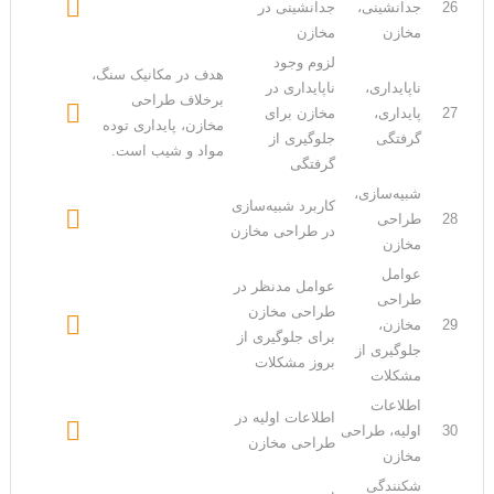

26
جدانشینی،
جدانشینی در
مخازن
مخازن
لزوم وجود
هدف در مکانیک سنگ،
ناپایداری،
ناپایداری در
برخلاف طراحی

27
پایداری،
مخازن برای
مخازن، پایداری توده
گرفتگی
جلوگیری از
مواد و شیب است.
گرفتگی
شبیه‌سازی،
کاربرد شبیه‌سازی

28
طراحی
در طراحی مخازن
مخازن
عوامل
عوامل مدنظر در
طراحی
طراحی مخازن

29
مخازن،
برای جلوگیری از
جلوگیری از
بروز مشکلات
مشکلات
اطلاعات
اطلاعات اولیه در

30
اولیه، طراحی
طراحی مخازن
مخازن
شکنندگی