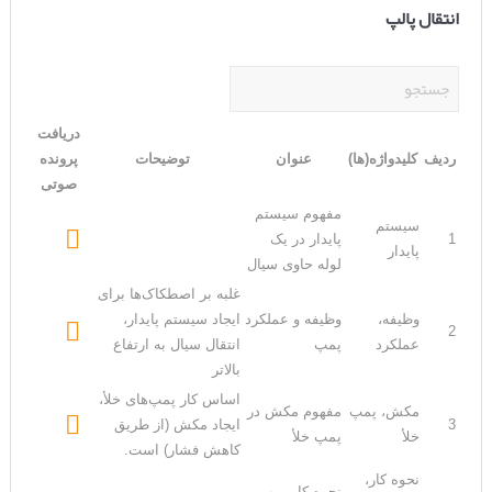
انتقال پالپ
دریافت
ردیف
کلیدواژه(ها)
عنوان
توضیحات
پرونده
صوتی
مفهوم سیستم
سیستم

1
پایدار در یک
پایدار
لوله حاوی سیال
غلبه بر اصطکاک‌ها برای
وظیفه،
وظیفه و عملکرد
ایجاد سیستم پایدار،

2
عملکرد
پمپ
انتقال سیال به ارتفاع
بالاتر
اساس کار پمپ‌های خلأ،
مکش، پمپ
مفهوم مکش در

3
ایجاد مکش (از طریق
خلأ
پمپ‌ خلأ
کاهش فشار) است.
نحوه کار،
نحوه کار پمپ‌