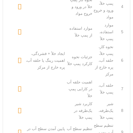
پمپ خلأ،

4
خلأ در ورود و
ورود و خروج
خروج مواد
مواد
موارد
موارد استفاده

5
استفاده،
از پمپ خلأ
پمپ خلأ
نحوه کار،
پمپ خلأ،
ایجاد خلأ + فشردگی،
جزئیات نحوه

6
حلقه آب،
اهمیت رینگ یا حلقه آب،
کارکرد پمپ خلأ
پره خارج از
پره خارج از مرکز
مرکز
اهمیت حلقه آب
حلقه آب،

7
در کارایی پمپ
پمپ خلأ
خلأ
شیر
کاربرد شیر

8
یک‌طرفه،
یک‌طرفه در
پمپ خلأ
پمپ خلأ
تنظیم سطح
تنظیم سطح آب
پایین آمدن سطح آب در

9
آب، پمپ