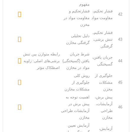
مفهوم
فشار تحکیم،
فشارتحکیم و

42
مقاومت مواد
مقاومت مواد در
مخزن
فشار تحکیم،
دلیل تحلیلی

43
تنش برشی،
گرفتگی مخازن
گرفتگی
شرط جریان
رابطه متوازن بین تنش
جریان یافتن،

44
یافتن (گسیختگی)
برشی‌های اصلی: زاویه
گسیختگی
مواد در مخازن
اصطکاک مؤثر
جلوگیری از
روش‌ کلی

45
مشکلات
جلوگیری از
مخزن
مشکلات مخازن
پیش برش،
اهمیت توجه به
آزمایشات،
پیش برش در

46
طراحی
آزمایشات طراحی
مخازن
مخازن
آزمایش تعیین
آزمایش،