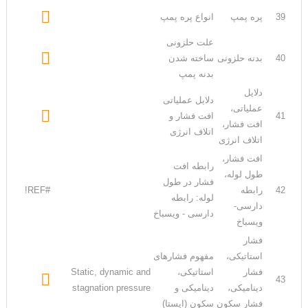

39
پره پمپ
انواع پره پمپ
علت حلزونی

40
بدنه حلزونی
ساخته شدن
بدنه پمپ
دلایل
دلایل عملیاتی
عملیاتی،

41
افت فشار و
افت فشار،
اتلاف انرژی
اتلاف انرژی
افت فشار،
رابطه افت
طول لوله،
فشار در طول
42
رابطه
#REF!
لوله: رابطه
دارسی-
دارسی - ویسباخ
ویسباخ
فشار
استاتیکی،
مفهوم فشارهای
فشار
استاتیکی،
Static, dynamic and

43
دینامیکی،
دینامیکی و
stagnation pressure
فشار سکون
سکون (ایستا)