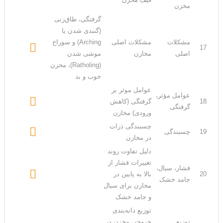
مخزن
گرفتگی، طاق‌زنی
(گنبدی شدن یا
مشکلات
مشکلات اصلی
Arching) و سوراخ

17
اصلی
مخازن
موشی شدن
(Ratholing)، مخزن
خوب و بد
عوامل موثر بر
عوامل مؤثر،

18
گرفتگی (کاهش
گرفتگی
ورودی) مخازن
چسبندگی ذرات

19
چسبندگی
در مخازن
دلیل تفاوت روند
تغییرات فشار از
فشار، سیال،

20
بالا به پایین در
جامد خشک
مخازن برای سیال
و جامد خشک
توزیع دانه‌بندی
توزیع
خروجی مخزن در