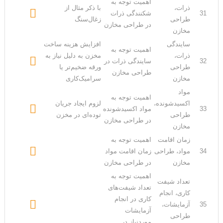
اهمیت توجه به
ذرات،
با ذکر مثال از

31
شکنندگی ذرات
طراحی
زغال‌سنگ
در طراحی مخازن
مخازن
سایندگی
افزایش هزینه ساخت
اهمیت توجه به
ذرات،
مخزن به دلیل نیاز به

32
سایندگی ذرات در
طراحی
ورقه ضخیم‌تر یا
طراحی مخازن
مخازن
سرامیک‌کاری
مواد
اهمیت توجه به
اکسیدشونده،
لزوم ایجاد جریان

33
مواد اکسیدشونده
طراحی
توده‌ای در مخزن
در طراحی مخازن
مخازن
زمان اقامت
اهمیت توجه به

34
مواد، طراحی
زمان اقامت مواد
مخازن
در طراحی مخازن
اهمیت توجه به
تعداد شیفت
تعداد شیفت‌های
کاری، انجام
کاری در انجام

35
آزمایشات،
آزمایشات
طراحی
موردنیاز در