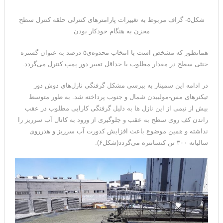
شکل۵- گراف مربوط به تغییرات پارامترهای کنترلی حلقه کنترل سطح
مخزن به هنگام خودکار بودن
همانطور که مشخص است با انتخاب محدوه‌ی۵ درصد به عنوان گستره
خنثی سطح در مقدار مطلوب با حداقل تغییر دور پمپ کنترل می‌گردد.
در ادامه این سمینار به ببرسی مشکل گرفتگی نازل‌های دوش دور
تیکنرهای مس-مولیبدن شمال و جنوب پرداخته شد. به طور متوسط
بیش از نیمی از این نازل ها به دلیل گرفتگی کارایی مطلوب در عقب
راندن کف روی سطح به عقب و جلوگیری از ورود به کانال آب سرریز را
نداشته و همین موضوع باعث افزایش کدورت آب سرریز و هدرروی
سالیانه ۳۰۰ تن کنسانتره می‌گردد(شکل۶).