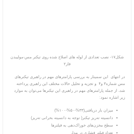
شکل۱۷- نصب تعدادی از لوله های اصلاح شده روی تیکنر مس-مولیبدن
فاز۲
در انتهای این سمینار به بررسی پارامترهای مهم در راهبری تیکنرهای
مس شماره۳ و۴ و تجزیه و تحلیل حالات مختلف این راهبری پرداخته
شد، از جمله پارامترهای مهم در راهبری این تیکنرها می‌توان به موارد
زیر اشاره نمود:
میزان بار دریافتی(۳۳%-۵۰%-۱۰۰%)
دانسیته ته‌ریز تیکنر( توجه به دانسیته بحرانی ته‌ریز)
سطح مخزن‌های خوراک‌دهی به فیلترها
تعداد فیلتر فشاری در مدار