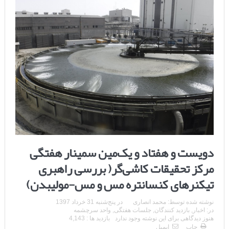
دویست و هفتاد و یک‌مین سمینار هفتگی
مرکز تحقیقات کاشی‌گر( بررسی راهبری
تیکنرهای کنسانتره مس و مس-مولیبدن)
نوشته شده توسط:
محمد انصاری
در
پنج‌شنبه 31 خرداد 1397
در:
اخبار
,
بازدید کنندگان
,
جلسات هفتگی
,
واحد سرچشمه
هنوز دیدگاهی برای این نوشته وجود ندارد
بازدید ها : 4,143
چاپ
ایمیل