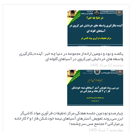
یکصد و نود و دومین ارائه از مجموعه در دنیا چه خبر: آینده بکارگیری
واسطه های خردایش غیرکروی در آسیاهای گلوله ای
دوشنبه 12 مرداد 1405
چهارصدو نودمین جلسه هفتگی مرکز تحقیقات فرآوری مواد کاشی‌گر
(بررسی روند تعویض آسترهای آسیاهای نیمه خودشکن فاز ۱ و ۲ کارخانه
پرعیارکنی ۲ مجتمع مس سرچشمه)
چهارشنبه 7 مرداد 1405