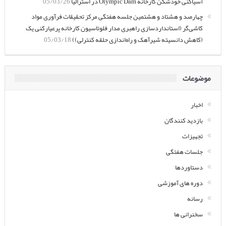
آسیاکنی خودشکن کارخانه Olympic Dam در استرالیا
05/03/26
چهارصد و هشتاد و هشتمین جلسه هفتگی مرکز تحقیقات فرآوری مواد
کاشی‌گر (استانداردسازی راهبری مدار فلوتاسیون کارخانه پرعیارکنی یک
(کاهش دانسیته شیرآهک و راه‌اندازی حلقه کنترلی))
05/03/18
موضوعات
اخبار
بازدید کنندگان
تجهیزات
جلسات هفتگی
دستاوردها
دوره های آموزشی
رسانه
سخنرانی ها