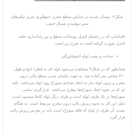
شکل۲- نوسان شدید در نمایش سطح مخزن جمع‌آوری ته‌ریز تیکنرهای
مس-مولیبدن شمال-جنوب
اقداماتی که در راستای کنترل نوسانات سطح و نیز راه‌اندازی حلقه
کنترل صورت گرفته است به شرح زیر است:
ساخت و نصب لوله اغتشاش‌گیر
همانطور که در شکل۳ مشاهده می‌شود لوله ای به قطر۶ اینج و طول
۲۲۰ سانتی متر آماده شد. به جهت یکسان شدن سطح پالپ درون
مخزن و درون لوله نیاز به ایجاد تعدادی سوراخ روی لوله می‌باشد. نکته
ای که در نحوه ایجاد سوراخ‌ها مطرح می‌باشد، قرارگیری تمامی
سوراخ‌ها در یک طرف لوله است و طرف دیگر لوله کاملا مسدود است،
دلیل این کار به نحوه ریزش پالپ درون مخزن مربوط است. به هنگام
نصب، آن طرف از لوله که فاقد سوراخ است باید در معرض ریزش پالپ
قرار گیرد.