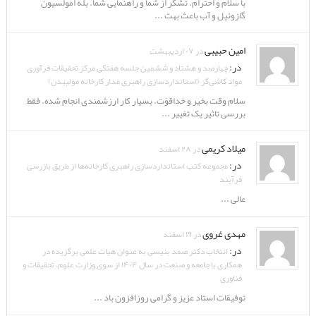
با سلام و احترام. تشکر از شما و راهنمایی شما. بله امولسیون
گازوئیل و آب باعث بهت ...
امین حبیبی
در ۰۷ اردیبهشت
در:
چهارصد و هشتاد و ششمین جلسه هفتگی مرکز تحقیقات فرآوری
مواد کاشی‌گر (استانداردسازی راهبری مدار کارخانه مولیبدن)
سلام وقت بخیر و خداقوّت. بسیار کار ارزشمندی انجام شده. فقط
بررسی تاثیر یک تغییر ...
میلاد کریمی
در ۲۸ اسفند
در:
مجموعه کتب استانداردسازی راهبری کارخانه‌ها از طریق بازرسی
فرآیند
عالی ...
مهدی غروی
در ۱۹ اسفند
در:
انتخاب دکتر صمد بنیسی به عنوان هیات علمی برگزیده در
همکاری با جامعه و صنعت در سال ۱۴۰۴ از سوی وزارت علوم، تحقیقات و
فناوری
توفیقات استاد عزیز و گرامی روزافزون باد ...