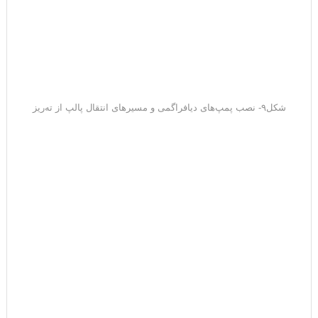
شکل۹- نصب پمپ‌های دیافراگمی و مسیرهای انتقال پالپ از ته‌ریز