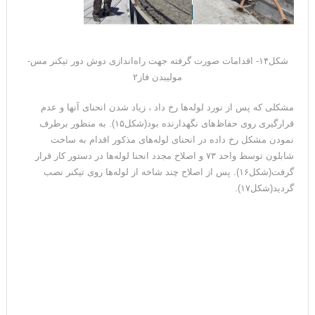
شکل۱۴- اقدامات صورت گرفته جهت راه‌اندازی دوش دور تیکنر مس-
مولیبدن فاز۲
مشکلی که پس از نورد لوله‌ها رخ داد ، زیاد شدن انحنای آنها و عدم
قرارگیری روی حفاظ‌های نگهدارنده بود(شکل۱۵). به منظور برطرف
نمودن مشکل رخ داده در انحنای لوله‌های مذکور اقدام به ساخت
شابلون توسط واحد ۷۳ و اصلاح مجدد انحنا لوله‌ها در دستور کار قرار
گرفت(شکل۱۶). پس از اصلاح چند شاخه از لوله‌ها روی تیکنر نصب
گردید(شکل۱۷).