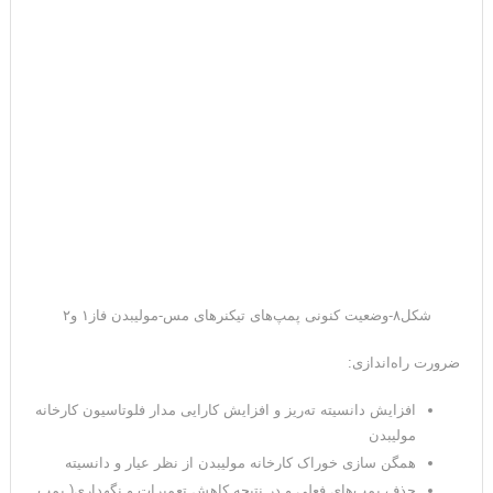
شکل۸-وضعیت کنونی پمپ‌های تیکنرهای مس-مولیبدن فاز۱ و۲
ضرورت راه‌اندازی:
افزایش دانسیته ته‌ریز و افزایش کارایی مدار فلوتاسیون کارخانه
مولیبدن
همگن سازی خوراک کارخانه مولیبدن از نظر عیار و دانسیته
حذف پمپ‌های فعلی و در نتیجه کاهش تعمیرات و نگهداری( پمپ