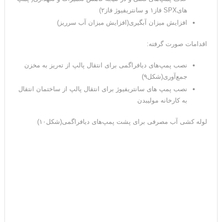
هایSPX فاز۱ و سانتریفیوژ فاز۲)
افزایش میزان آبگیری(افزایش میزان آب سرریز)
اقدامات صورت گرفته:
نصب پمپ‌های دیافراگمی برای انتقال پالپ از ته‌ریز به مخزن
جمع‌آوری(شکل۹)
نصب پمپ های سانتریفیوژ برای انتقال پالپ از ساختمان انتقال
به کارخانه مولیبدن
لوله کشی آب مصرفی برای پشت پمپ‌های دیافراگمی(شکل۱۰)