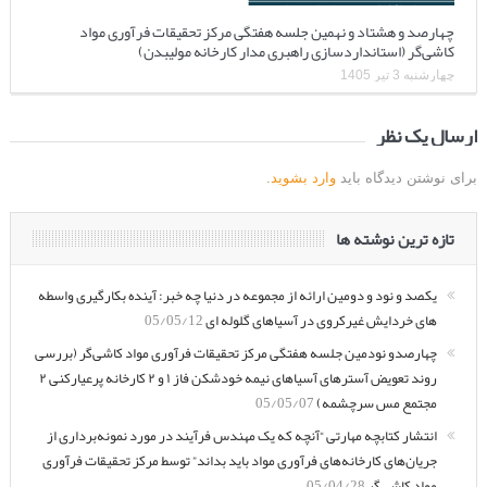
چهارصد و هشتاد و نهمین جلسه هفتگی مرکز تحقیقات فرآوری مواد
کاشی‌گر (استانداردسازی راهبری مدار کارخانه مولیبدن)
چهارشنبه 3 تیر 1405
ارسال یک نظر
برای نوشتن دیدگاه باید
وارد بشوید
.
تازه ترین نوشته ها
یکصد و نود و دومین ارائه از مجموعه در دنیا چه خبر: آینده بکارگیری واسطه
های خردایش غیرکروی در آسیاهای گلوله ای
05/05/12
چهارصدو نودمین جلسه هفتگی مرکز تحقیقات فرآوری مواد کاشی‌گر (بررسی
روند تعویض آسترهای آسیاهای نیمه خودشکن فاز ۱ و ۲ کارخانه پرعیارکنی ۲
مجتمع مس سرچشمه)
05/05/07
انتشار کتابچه مهارتی “آنچه که یک مهندس فرآیند در مورد نمونه‌برداری از
جریان‌های کارخانه‌های فرآوری مواد باید بداند” توسط مرکز تحقیقات فرآوری
مواد کاشی‌گر
05/04/28