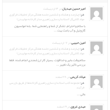
امیرحسین مهدیان
در ۱۴ اردیبهشت
در:
چهارصد و هشتاد و ششمین جلسه هفتگی مرکز تحقیقات فرآوری
مواد کاشی‌گر (استانداردسازی راهبری مدار کارخانه مولیبدن)
با سلام و احترام. تشکر از شما و راهنمایی شما. بله امولسیون
گازوئیل و آب باعث بهت ...
امین حبیبی
در ۰۷ اردیبهشت
در:
چهارصد و هشتاد و ششمین جلسه هفتگی مرکز تحقیقات فرآوری
مواد کاشی‌گر (استانداردسازی راهبری مدار کارخانه مولیبدن)
سلام وقت بخیر و خداقوّت. بسیار کار ارزشمندی انجام شده. فقط
بررسی تاثیر یک تغییر ...
میلاد کریمی
در ۲۸ اسفند
در:
مجموعه کتب استانداردسازی راهبری کارخانه‌ها از طریق بازرسی
فرآیند
عالی ...
مهدی غروی
در ۱۹ اسفند