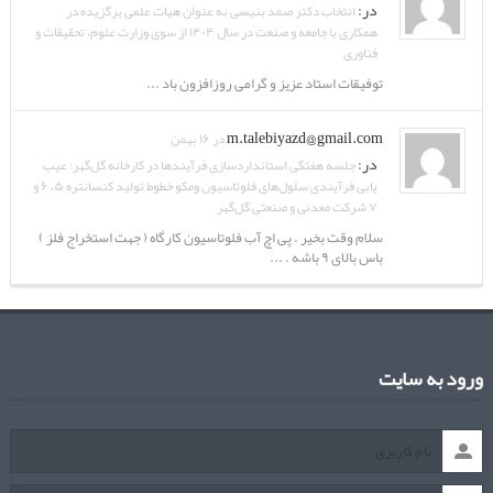
در:
انتخاب دکتر صمد بنیسی به عنوان هیات علمی برگزیده در
همکاری با جامعه و صنعت در سال ۱۴۰۴ از سوی وزارت علوم، تحقیقات و
فناوری
توفیقات استاد عزیز و گرامی روزافزون باد ...
m.talebiyazd@gmail.com
در ۱۶ بهمن
در:
جلسه هفتگی استانداردسازی فرآیندها در کارخانه گل‌گهر: عیب
یابی فرآیندی سلول‌های فلوتاسیون ومکو خطوط تولید کنسانتره ۵، ۶ و
۷ شرکت معدنی و صنعتی گل‌گهر
سلام وقت بخیر . پی اچ آب فلوتاسیون کارگاه ( جهت استخراج فلز )
باس بالای ۹ باشه . ...
ورود به سایت