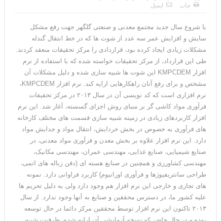
چاپ
ایمیل
با شروع سال جدید مجتمع معدنی و صنعتی گلگهر جهت رفع مشکل
سایش و افزایش عمر سه عدد از شوت ها که در خط انتقال گندله
مشکلات زیادی ایجاد کرده بود، قراردادی را مرکز تحقیقات منعقد کردند.
طی این قرارداد، از مرکز تحقیقات خواسته شده که با استفاده از نرم
افزار KMPCDEM این شوت ها شبیه سازی شده و دلیل مشکلات آن
مشخص و برای رفع آنان راهکارهایی ارایه کند. نرم افزار KMPCDEM،
نرم افزاری است که کد نویسی آن در سال ۲۰۱۳ در مرکز تحقیقات
فرآوری مواد کاشی گر بر منبای روش اجزای گسسته، آغاز شد. این نرم
افزار کاربردهای زیادی در زمینه شبیه سازی قسمت های مختلف کارخانه
های فرآوری به خصوص در بخش خردایش، انتقال مواد و جدایش مواد
دارد. این نرم افزار علاوه بر بخش معدن و فرآوری مواد معدنی، در
صنایع شیمیایی، صنایع غذایی، مهندسی عمران، مهندسی مکانیک،
مهندسی کشاورزی و همچنین در صنایع هسته ای (دفن زباله های اتمی،
طراحی سانتریفیوژها و فرآوری اورانیوم) کاربرد فراوانی دارد. نمونه
های تجاری و خارجی این نرم افزار هم وجود دارد ولی به دلیل تحریم ها
علیه کشور ما، در دسترس محققین و صنایع به آنها وجود ندارد. از سال
۲۰۱۳ تاکنون این نرم افزار توسط محققین مرکز دائما در حال توسعه
بوده و در حال حاضر که نسخه آزمایشی آن ارایه شده، ظرفیت شبیه