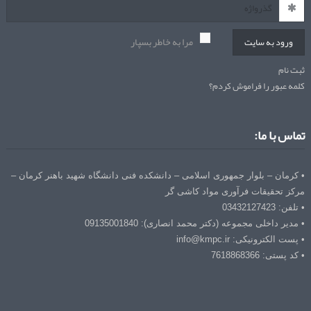
مرا به خاطر بسپار
ورود به سایت
ثبت نام
کلمه عبور را فراموش کردم؟
تماس با ما:
• کرمان – بلوار جمهوری اسلامی – دانشکده فنی دانشگاه شهید باهنر کرمان –
مرکز تحقیقات فرآوری مواد کاشی گر
• تلفن: 03432127423
• مدیر داخلی مجموعه (دکتر محمد انصاری): 09135001840
• پست الکترونیکی: info@kmpc.ir
• کد پستی: 7618868366