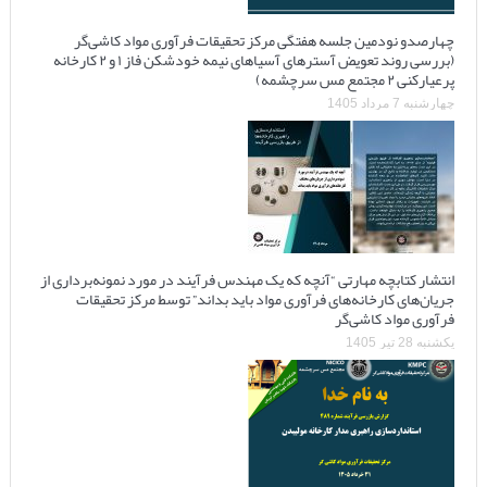
چهارصدو نودمین جلسه هفتگی مرکز تحقیقات فرآوری مواد کاشی‌گر
(بررسی روند تعویض آسترهای آسیاهای نیمه خودشکن فاز ۱ و ۲ کارخانه
پرعیارکنی ۲ مجتمع مس سرچشمه)
چهارشنبه 7 مرداد 1405
انتشار کتابچه مهارتی “آنچه که یک مهندس فرآیند در مورد نمونه‌برداری از
جریان‌های کارخانه‌های فرآوری مواد باید بداند” توسط مرکز تحقیقات
فرآوری مواد کاشی‌گر
یکشنبه 28 تیر 1405