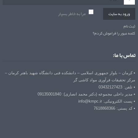
مرا به خاطر بسپار
ورود به سایت
ثبت نام
کلمه عبور را فراموش کردم؟
تماس با ما:
• کرمان – بلوار جمهوری اسلامی – دانشکده فنی دانشگاه شهید باهنر کرمان –
مرکز تحقیقات فرآوری مواد کاشی گر
• تلفن: 03432127423
• مدیر داخلی مجموعه (دکتر محمد انصاری): 09135001840
• پست الکترونیکی: info@kmpc.ir
• کد پستی: 7618868366