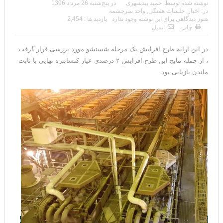
نوشته شده توسط:
حمید بیدشهری
در
پنج‌شنبه 26 مرداد 1396
در:
اخبار
,
جلسات هفتگی
,
واحد سرچشمه
هنوز دیدگاهی برای این نوشته وجود ندارد
بازدید ها : 2,454
چاپ
ایمیل
در این ارایه طرح افزایش یک مرحله شستشو مورد بررسی قرار گرفت
، از جمله نتایج این طرح افزایش ۲ درصدی عیار کنسانتره نهایی با ثابت
ماندن بازیابی بود.