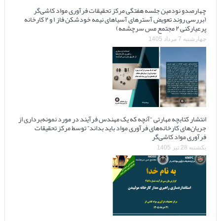
چهارصدو نودمین جلسه هفتگی مرکز تحقیقات فرآوری مواد کاشی‌گر
(بررسی روند تعویض آسترهای آسیاهای نیمه خودشکن فاز ۱ و ۲ کارخانه
پرعیارکنی ۲ مجتمع مس سرچشمه)
چهارشنبه 7 مرداد 1405
انتشار کتابچه مهارتی “آنچه که یک مهندس فرآیند در مورد نمونه‌برداری از
جریان‌های کارخانه‌های فرآوری مواد باید بداند” توسط مرکز تحقیقات
فرآوری مواد کاشی‌گر
یکشنبه 28 تیر 1405