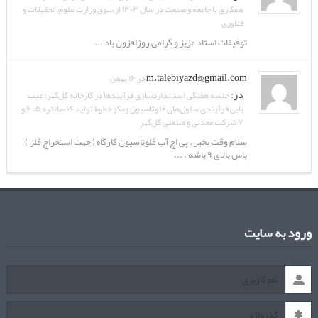
همکاری با جامعه و صنعت در سال ۱۴۰۴ از سوی وزارت علوم، تحقیقات و
فناوری
توفیقات استاد عزیز و گرامی روزافزون باد ...
m.talebiyazd@gmail.com
در ۱۶ بهمن
در:
جلسه هفتگی استانداردسازی فرآیندها در کارخانه گل‌گهر: عیب
یابی فرآیندی سلول‌های فلوتاسیون ومکو خطوط تولید کنسانتره ۵، ۶ و
۷ شرکت معدنی و صنعتی گل‌گهر
سلام وقت بخیر . پی اچ آب فلوتاسیون کارگاه ( جهت استخراج فلز )
باس بالای ۹ باشه . ...
ورود به سایت