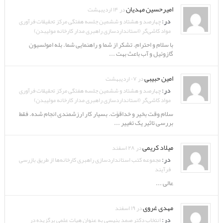
امیرحسین مهدیان
در ۱۴ اردیبهشت
در:
چهارصد و هشتاد و ششمین جلسه هفتگی مرکز تحقیقات فرآوری
مواد کاشی‌گر (استانداردسازی راهبری مدار کارخانه مولیبدن)
با سلام و احترام. تشکر از شما و راهنمایی شما. بله امولسیون
گازوئیل و آب باعث بهت ...
امین حبیبی
در ۰۷ اردیبهشت
در:
چهارصد و هشتاد و ششمین جلسه هفتگی مرکز تحقیقات فرآوری
مواد کاشی‌گر (استانداردسازی راهبری مدار کارخانه مولیبدن)
سلام وقت بخیر و خداقوّت. بسیار کار ارزشمندی انجام شده. فقط
بررسی تاثیر یک تغییر ...
میلاد کریمی
در ۲۸ اسفند
در:
مجموعه کتب استانداردسازی راهبری کارخانه‌ها از طریق بازرسی
فرآیند
عالی ...
مهدی غروی
در ۱۹ اسفند
در:
انتخاب دکتر صمد بنیسی به عنوان هیات علمی برگزیده در