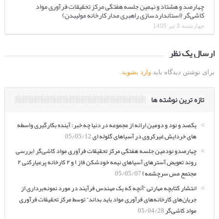
چهارصد و هشتاد و نهمین جلسه هفتگی مرکز تحقیقات فرآوری مواد
کاشی‌گر (استانداردسازی راهبری مدار کارخانه مولیبدن)
چهارشنبه 3 تیر 1405
ارسال یک نظر
برای نوشتن دیدگاه باید
وارد بشوید
.
تازه ترین نوشته ها
یکصد و نود و دومین ارائه از مجموعه در دنیا چه خبر: آینده بکارگیری واسطه
های خردایش غیرکروی در آسیاهای گلوله ای
05/05/12
چهارصدو نودمین جلسه هفتگی مرکز تحقیقات فرآوری مواد کاشی‌گر (بررسی
روند تعویض آسترهای آسیاهای نیمه خودشکن فاز ۱ و ۲ کارخانه پرعیارکنی ۲
مجتمع مس سرچشمه)
05/05/07
انتشار کتابچه مهارتی “آنچه که یک مهندس فرآیند در مورد نمونه‌برداری از
جریان‌های کارخانه‌های فرآوری مواد باید بداند” توسط مرکز تحقیقات فرآوری
مواد کاشی‌گر
05/04/28