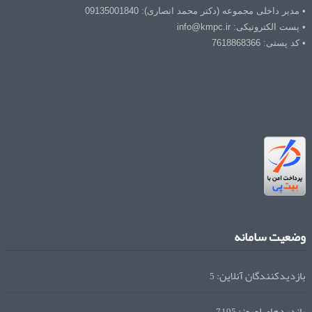
• مدیر داخلی مجموعه (دکتر محمد انصاری): 09135001840
• پست الکترونیکی: info@kmpc.ir
• کد پستی: 7618868366
وضعیت سامانه
بازدیدکنندگان آنلاین:
5
بازدیدهای امروز: