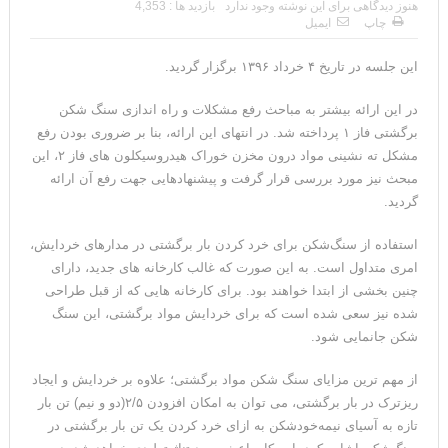
هنوز دیدگاهی برای این نوشته وجود ندارد
بازدید ها : 4,353
چاپ
ایمیل
این جلسه در تاریخ ۴ خرداد ۱۳۹۶ برگزار گردید.
در این ارائه بیشتر به مباحث رفع مشکلات و راه اندازی سنگ شکن
برگشتی فاز ۱ پرداخته شد. در انتهای این ارائه، بنا بر ضروری بودن رفع
مشکل ته نشینی مواد درون مخزن خوراک هیدروسیکلون های فاز ۲، این
مبحث نیز مورد بررسی قرار گرفت و پیشنهادهایی جهت رفع آن ارائه
گردید.
استفاده از سنگ‌شکن برای خرد کردن بار برگشتی در مدارهای خردایش،
امری متداول است. به این صورت که غالب کارخانه های جدید، دارای
چنین بخشی از ابتدا خواهند بود. برای کارخانه هایی که از قبل طراحی
شده نیز سعی شده است که برای خردایش مواد برگشتی، این سنگ
شکن جانمایی شود.
از مهم ترین مزایای سنگ شکن مواد برگشتی؛ علاوه بر خردایش و ایجاد
ریزترک در بار برگشتی، می توان به امکان افزودن ۲/۵(دو و نیم) تن بار
تازه به آسیای نیمه‌خودشکن به ازای خرد کردن یک تن بار برگشتی در