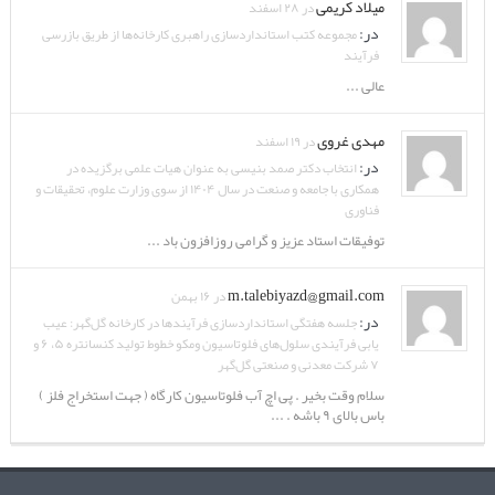
میلاد کریمی
در ۲۸ اسفند
در:
مجموعه کتب استانداردسازی راهبری کارخانه‌ها از طریق بازرسی
فرآیند
عالی ...
مهدی غروی
در ۱۹ اسفند
در:
انتخاب دکتر صمد بنیسی به عنوان هیات علمی برگزیده در
همکاری با جامعه و صنعت در سال ۱۴۰۴ از سوی وزارت علوم، تحقیقات و
فناوری
توفیقات استاد عزیز و گرامی روزافزون باد ...
m.talebiyazd@gmail.com
در ۱۶ بهمن
در:
جلسه هفتگی استانداردسازی فرآیندها در کارخانه گل‌گهر: عیب
یابی فرآیندی سلول‌های فلوتاسیون ومکو خطوط تولید کنسانتره ۵، ۶ و
۷ شرکت معدنی و صنعتی گل‌گهر
سلام وقت بخیر . پی اچ آب فلوتاسیون کارگاه ( جهت استخراج فلز )
باس بالای ۹ باشه . ...