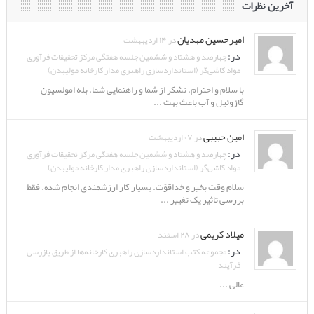
آخرین نظرات
امیرحسین مهدیان
در ۱۴ اردیبهشت
در:
چهارصد و هشتاد و ششمین جلسه هفتگی مرکز تحقیقات فرآوری
مواد کاشی‌گر (استانداردسازی راهبری مدار کارخانه مولیبدن)
با سلام و احترام. تشکر از شما و راهنمایی شما. بله امولسیون
گازوئیل و آب باعث بهت ...
امین حبیبی
در ۰۷ اردیبهشت
در:
چهارصد و هشتاد و ششمین جلسه هفتگی مرکز تحقیقات فرآوری
مواد کاشی‌گر (استانداردسازی راهبری مدار کارخانه مولیبدن)
سلام وقت بخیر و خداقوّت. بسیار کار ارزشمندی انجام شده. فقط
بررسی تاثیر یک تغییر ...
میلاد کریمی
در ۲۸ اسفند
در:
مجموعه کتب استانداردسازی راهبری کارخانه‌ها از طریق بازرسی
فرآیند
عالی ...