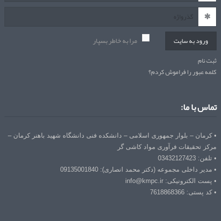
مرا به خاطر بسپار
ورود به سایت
ثبت نام
کلمه عبور را فراموش کردم؟
تماس با ما:
• کرمان – بلوار جمهوری اسلامی – دانشکده فنی دانشگاه شهید باهنر کرمان –
مرکز تحقیقات فرآوری مواد کاشی گر
• تلفن: 03432127423
• مدیر داخلی مجموعه (دکتر محمد انصاری): 09135001840
• پست الکترونیکی: info@kmpc.ir
• کد پستی: 7618868366