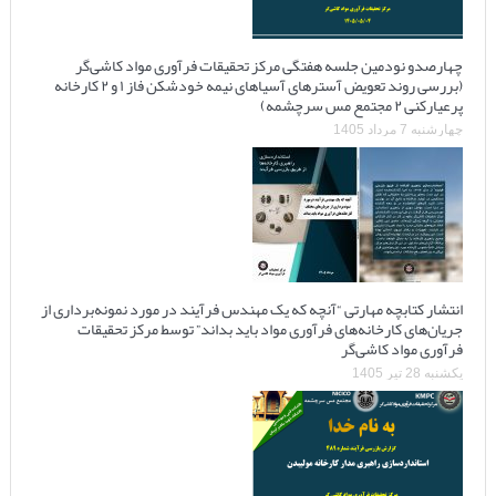
چهارصدو نودمین جلسه هفتگی مرکز تحقیقات فرآوری مواد کاشی‌گر
(بررسی روند تعویض آسترهای آسیاهای نیمه خودشکن فاز ۱ و ۲ کارخانه
پرعیارکنی ۲ مجتمع مس سرچشمه)
چهارشنبه 7 مرداد 1405
انتشار کتابچه مهارتی “آنچه که یک مهندس فرآیند در مورد نمونه‌برداری از
جریان‌های کارخانه‌های فرآوری مواد باید بداند” توسط مرکز تحقیقات
فرآوری مواد کاشی‌گر
یکشنبه 28 تیر 1405