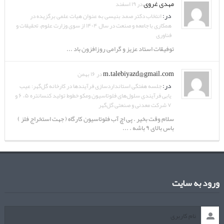
مهدی غروی
در ۱۹ اسفند
در:
انتخاب دکتر صمد بنیسی به عنوان هیات علمی برگزیده در
همکاری با جامعه و صنعت در سال ۱۴۰۴ از سوی وزارت علوم، تحقیقات و
فناوری
توفیقات استاد عزیز و گرامی روزافزون باد ...
m.talebiyazd@gmail.com
در ۱۶ بهمن
در:
جلسه هفتگی استانداردسازی فرآیندها در کارخانه گل‌گهر: عیب
یابی فرآیندی سلول‌های فلوتاسیون ومکو خطوط تولید کنسانتره ۵، ۶ و
۷ شرکت معدنی و صنعتی گل‌گهر
سلام وقت بخیر . پی اچ آب فلوتاسیون کارگاه ( جهت استخراج فلز )
باس بالای ۹ باشه . ...
ورود به سایت