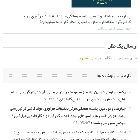
چهارصد و هشتاد و نهمین جلسه هفتگی مرکز تحقیقات فرآوری مواد
کاشی‌گر (استانداردسازی راهبری مدار کارخانه مولیبدن)
چهارشنبه 3 تیر 1405
ارسال یک نظر
برای نوشتن دیدگاه باید
وارد بشوید
.
تازه ترین نوشته ها
یکصد و نود و دومین ارائه از مجموعه در دنیا چه خبر: آینده بکارگیری واسطه
های خردایش غیرکروی در آسیاهای گلوله ای
05/05/12
چهارصدو نودمین جلسه هفتگی مرکز تحقیقات فرآوری مواد کاشی‌گر (بررسی
روند تعویض آسترهای آسیاهای نیمه خودشکن فاز ۱ و ۲ کارخانه پرعیارکنی ۲
مجتمع مس سرچشمه)
05/05/07
انتشار کتابچه مهارتی “آنچه که یک مهندس فرآیند در مورد نمونه‌برداری از
جریان‌های کارخانه‌های فرآوری مواد باید بداند” توسط مرکز تحقیقات فرآوری