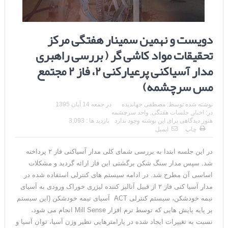
دویست و نهمین سمینار هفتگی مرکز
تحقیقات مواد کاشی گر ( بررسی راهبری
مدار آسیاکنی پرعیارکنی ۲، فاز ۲ مجتمع
مس سرچشمه)
نوشته شده توسط:
مصطفی جهاندیده
در
جمعه 14 آبان 1395
در:
اخبار
,
جلسات هفتگی
,
واحد سرچشمه
هنوز دیدگاهی برای این نوشته وجود ندارد
بازدید ها : 3,093
چاپ
ایمیل
در این جلسه ابتدا به بررسی شمای کلی مدار آسیاکنی فاز ۲ پرداخته
شد. سپس مدار سنگ شکن برگشتی این فاز ارائه گردید و مشکلات
اساسی آن مطرح شد. در ادامه سیستم های کنترلی استفاده شده در
مدار آسیا کنی فاز ۲ از قبیل آنالیز کننده لیزری خوراک ورودی به آسیای
نیمه خودشکن، سیستم کنترلی ACT آسیای نیمه خودشکن (این سیستم
بر پایه پایش هایی که توسط نرم افزار Mill Sense انجام می شود،
نسبت به تغییرات ایجاد شده در پارامترهایی نظیر وزن آسیا، توان آسیا و