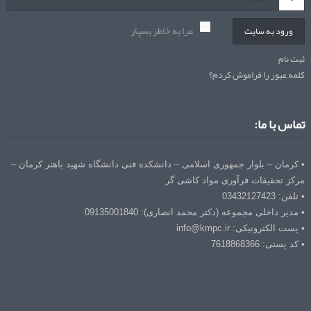
مرا به خاطر بسپار
ورود به سایت
ثبت نام
کلمه عبور را فراموش کردم؟
تماس با ما:
• کرمان – بلوار جمهوری اسلامی – دانشکده فنی دانشگاه شهید باهنر کرمان –
مرکز تحقیقات فرآوری مواد کاشی گر
• تلفن: 03432127423
• مدیر داخلی مجموعه (دکتر محمد انصاری): 09135001840
• پست الکترونیکی: info@kmpc.ir
• کد پستی: 7618868366