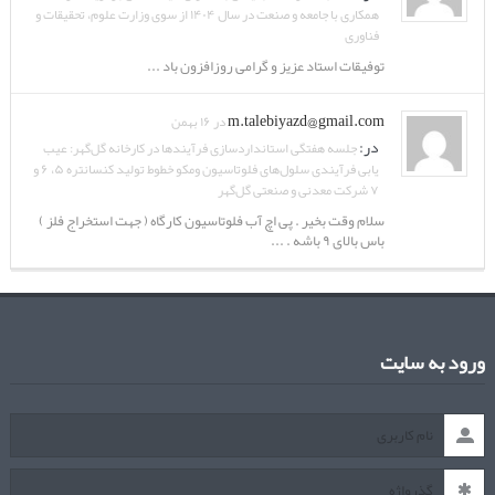
همکاری با جامعه و صنعت در سال ۱۴۰۴ از سوی وزارت علوم، تحقیقات و
فناوری
توفیقات استاد عزیز و گرامی روزافزون باد ...
m.talebiyazd@gmail.com
در ۱۶ بهمن
در:
جلسه هفتگی استانداردسازی فرآیندها در کارخانه گل‌گهر: عیب
یابی فرآیندی سلول‌های فلوتاسیون ومکو خطوط تولید کنسانتره ۵، ۶ و
۷ شرکت معدنی و صنعتی گل‌گهر
سلام وقت بخیر . پی اچ آب فلوتاسیون کارگاه ( جهت استخراج فلز )
باس بالای ۹ باشه . ...
ورود به سایت