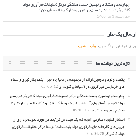
چهارصد و هشتاد و نهمین جلسه هفتگی مرکز تحقیقات فرآوری مواد
کاشی‌گر (استانداردسازی راهبری مدار کارخانه مولیبدن)
چهارشنبه 3 تیر 1405
ارسال یک نظر
برای نوشتن دیدگاه باید
وارد بشوید
.
تازه ترین نوشته ها
یکصد و نود و دومین ارائه از مجموعه در دنیا چه خبر: آینده بکارگیری واسطه
های خردایش غیرکروی در آسیاهای گلوله ای
05/05/12
چهارصدو نودمین جلسه هفتگی مرکز تحقیقات فرآوری مواد کاشی‌گر (بررسی
روند تعویض آسترهای آسیاهای نیمه خودشکن فاز ۱ و ۲ کارخانه پرعیارکنی ۲
مجتمع مس سرچشمه)
05/05/07
انتشار کتابچه مهارتی “آنچه که یک مهندس فرآیند در مورد نمونه‌برداری از
جریان‌های کارخانه‌های فرآوری مواد باید بداند” توسط مرکز تحقیقات فرآوری
مواد کاشی‌گر
05/04/28