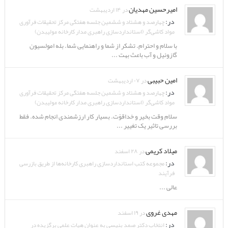
امیرحسین مهدیان
در ۱۴ اردیبهشت
در:
چهارصد و هشتاد و ششمین جلسه هفتگی مرکز تحقیقات فرآوری
مواد کاشی‌گر (استانداردسازی راهبری مدار کارخانه مولیبدن)
با سلام و احترام. تشکر از شما و راهنمایی شما. بله امولسیون
گازوئیل و آب باعث بهت ...
امین حبیبی
در ۰۷ اردیبهشت
در:
چهارصد و هشتاد و ششمین جلسه هفتگی مرکز تحقیقات فرآوری
مواد کاشی‌گر (استانداردسازی راهبری مدار کارخانه مولیبدن)
سلام وقت بخیر و خداقوّت. بسیار کار ارزشمندی انجام شده. فقط
بررسی تاثیر یک تغییر ...
میلاد کریمی
در ۲۸ اسفند
در:
مجموعه کتب استانداردسازی راهبری کارخانه‌ها از طریق بازرسی
فرآیند
عالی ...
مهدی غروی
در ۱۹ اسفند
در:
انتخاب دکتر صمد بنیسی به عنوان هیات علمی برگزیده در