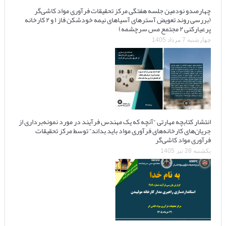
چهارصدو نودمین جلسه هفتگی مرکز تحقیقات فرآوری مواد کاشی‌گر
(بررسی روند تعویض آسترهای آسیاهای نیمه خودشکن فاز ۱ و ۲ کارخانه
پرعیارکنی ۲ مجتمع مس سرچشمه)
چهارشنبه 7 مرداد 1405
انتشار کتابچه مهارتی “آنچه که یک مهندس فرآیند در مورد نمونه‌برداری از
جریان‌های کارخانه‌های فرآوری مواد باید بداند” توسط مرکز تحقیقات
فرآوری مواد کاشی‌گر
یکشنبه 28 تیر 1405